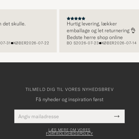
 skulle.
Hurtig levering, lækker
emballage og let returnering 👌
Bedste herre shop online
1
KØBER
2026-07-22
BO S
2026-07-23
KØBER
2026-07-14
TILMELD DIG TIL VORES NYHEDSBREV
Få nyheder og inspiration først
E-
Dette
mailadresse
Submit
felt skal
Newslette
udfyldes
Form
LÆS MERE OM VORES
FORTROLIGHEDSPOLICY