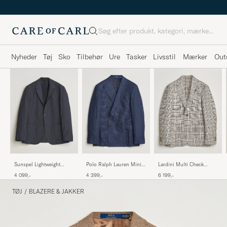
Søg
Nyheder
Tøj
Sko
Tilbehør
Ure
Tasker
Livsstil
Mærker
Out
Sunspel Lightweight
Polo Ralph Lauren Mini
Lardini Multi Check
Poplin Jacket Blazer Navy
Glenplaid DB Blazer
Cotton/Linen Blazer
4 099,-
4 399,-
6 199,-
Spring Navy
Beige
TØJ
/
BLAZERE & JAKKER