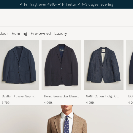
The Care of Carl Passport
door
Running
Pre-owned
Luxury
Herno Seersucker Blazer
Boglioli K Jacket Supima
GANT Cotton Indigo Club
BO
Navy
Cotton Blazer Navy
Blazer Dark Blue Raw
Jer
4 099,-
6 799,-
4 299,-
4 2
Bla