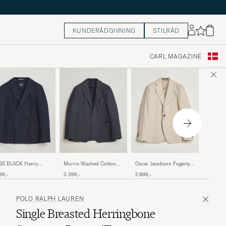
KUNDERÅDGIVNING
STILRÅD
CARL MAGAZINE
Tiger o
SS BLACK Hanry
Morris Washed Cotton
Oscar Jacobson Fogerty
Cotton 
sey Double Breasted
Herringbone Blazer Navy
Patch Structure Cotton
3 299,-
99,-
3 399,-
2 899,-
Blazer 
zer Dark Blue
Blazer Beige
POLO RALPH LAUREN
Single Breasted Herringbone