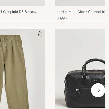
i Glenplaid DB Blazer
Lardini Multi Check Cotton/Linen
6 199,-