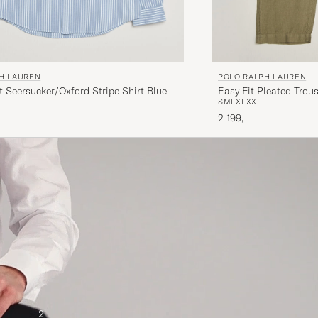
H LAUREN
POLO RALPH LAUREN
 Seersucker/Oxford Stripe Shirt Blue
Easy Fit Pleated Trou
S
M
L
XL
XXL
2 199,-