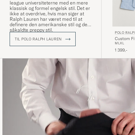
league universiteterne med en mere
klassisk og formel engelsk stil. Det er
ikke at overdrive, hvis man siger at
Ralph Lauren har været med til at
definere den amerikanske stil og den
såkaldte preppy stil.
POLO RALP
Custom Fit
TIL POLO RALPH LAUREN
M
L
XL
1 399,-