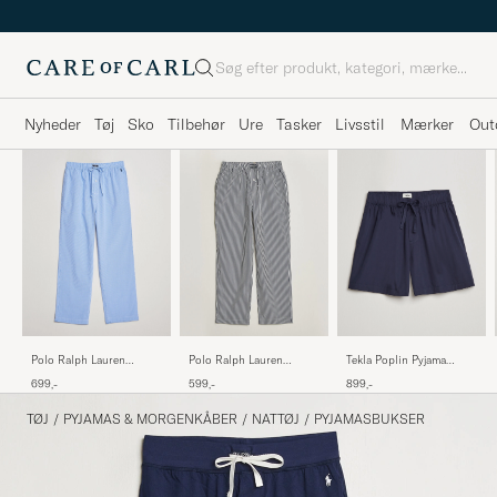
Søg
Nyheder
Tøj
Sko
Tilbehør
Ure
Tasker
Livsstil
Mærker
Out
Polo Ralph Lauren
Tekla Poplin Pyjama
Polo Ralph Lauren
Pyjama Pant Mini
Shorts True Navy
Pyjamas Pants
699,-
899,-
599,-
Gingham Blue
Navy/White
TØJ
/
PYJAMAS & MORGENKÅBER
/
NATTØJ
/
PYJAMASBUKSER