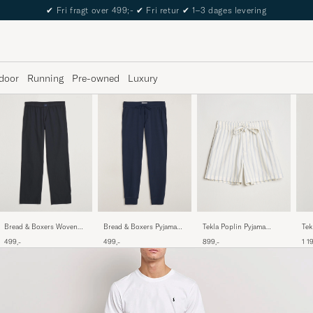
The Care of Carl Passport
door
Running
Pre-owned
Luxury
Bread & Boxers Woven
Bread & Boxers Pyjama
Tekla Poplin Pyjama
Tek
Pyjama Pant Dark Navy
Pant Dark Navy
Shorts Needle Stripes
Cof
499,-
499,-
899,-
1 1