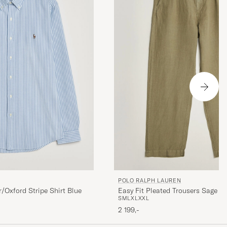
POLO RALPH LAUREN
/Oxford Stripe Shirt Blue
Easy Fit Pleated Trousers Sage G
S
M
L
XL
XXL
2 199,-