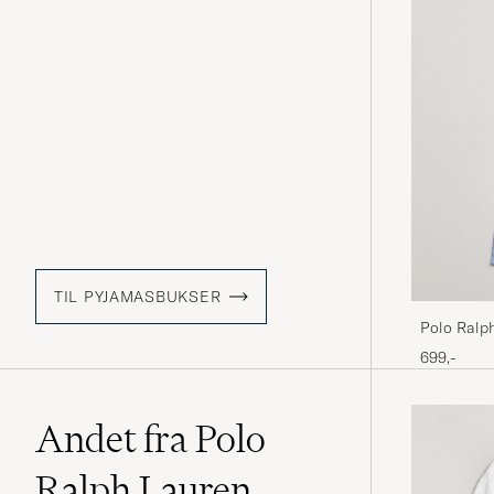
TIL PYJAMASBUKSER
Polo Ralp
Blue
699,-
Andet fra Polo
Ralph Lauren