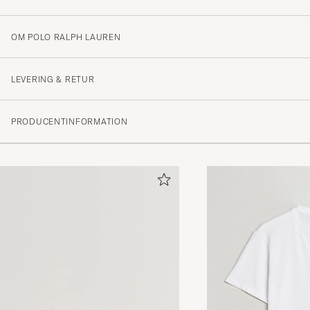
OM POLO RALPH LAUREN
Kjempe fornøyd, god service og rask levering!Alltid for
ALI G
KØBTE PÅ CAREOFCARL.NO
LEVERING & RETUR
PRODUCENTINFORMATION
Byxorna är väldigt sköna med en aning långa i längden.
inget problem eftersom det är pyjamasbyxor.
MARCUS V
KØBTE PÅ CAREOFCARL.SE