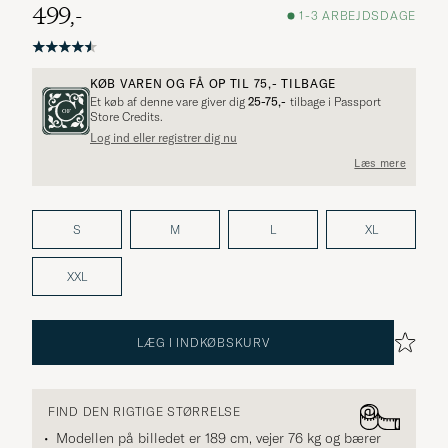
499,-
1-3 ARBEJDSDAGE
KØB VAREN OG FÅ OP TIL
75,-
TILBAGE
Et køb af denne vare giver dig
25-75,-
tilbage i Passport
Store Credits.
Log ind eller registrer dig nu
Læs mere
S
M
L
XL
XXL
LÆG I INDKØBSKURV
FIND DEN RIGTIGE STØRRELSE
Modellen på billedet er 189 cm, vejer 76 kg og bærer