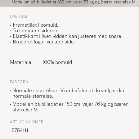
Modellen på billedet er 189 cm, vejer 76 kg og bærer størrelse M.
OVERSIGT
• Fremstillet i bomuld.
• To lommer i siderne.
• Elastikkant i livet, vidden kan justeres med snøre.
• Broderet logo i venstre side.
Materiale:
100% bomuld
PASFORM
Normale i størrelsen. Vi anbefaler at du vælger din
normale størrelse.
Modellen på billedet er 189 cm, vejer 76 kg og bærer
størrelse
M
.
ARTIKELNUMMER
15754111