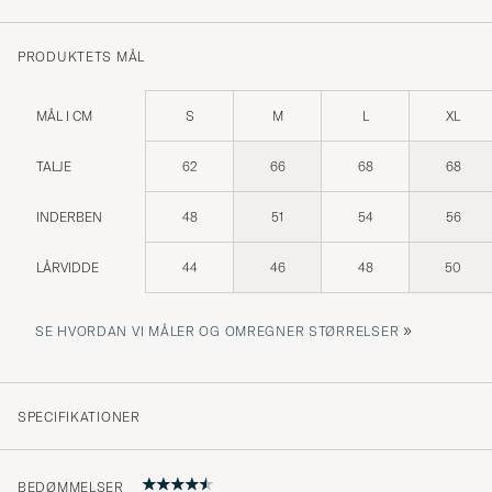
PRODUKTETS MÅL
MÅL I CM
S
M
L
XL
TALJE
62
66
68
68
INDERBEN
48
51
54
56
LÅRVIDDE
44
46
48
50
»
SE HVORDAN VI MÅLER OG OMREGNER STØRRELSER
SPECIFIKATIONER
BEDØMMELSER