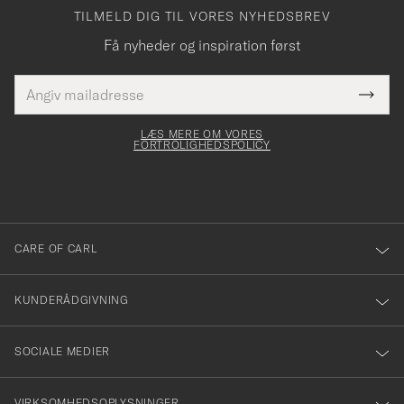
TILMELD DIG TIL VORES NYHEDSBREV
Få nyheder og inspiration først
E-
Tack
Dette
mailadresse
Submi
elt skal
för
Newsl
dfyldes
Form
LÆS MERE OM VORES
att
FORTROLIGHEDSPOLICY
du
anmälde
dig
till
CARE OF CARL
vårt
nyhetsbrev!
KUNDERÅDGIVNING
SOCIALE MEDIER
VIRKSOMHEDSOPLYSNINGER