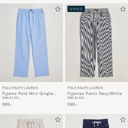
for
at
NYHED
aktivere
Min
stil,
og
oplev
er
mere
håndpluk
udvalg
til
POLO RALPH LAUREN
POLO RALPH LAUREN
dig.
Pyjama Pant Mini Gingham
Pyjamas Pants Navy/White
S
M
L
XL
XXL
S
M
L
XL
XXL
Blue
699,-
599,-