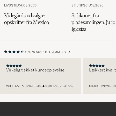
LIVSSTIL
04.08.2026
STILTIPS
01.08.2026
Videgårds udvalgte
Stilikoner fra
opskrifter fra Mexico
pladesamlingen: Julio
Iglesias
4.70/5
5027 BEDØMMELSER
Virkelig tjekket kundeoplevelse.
Lækkert kvalit
FORRIGE
WILLIAM P
2026-08-06
KØBER
2026-07-28
MARK U
2026-08