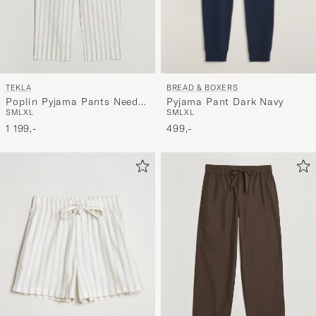
BREAD & BOXERS
TEKLA
Pyjama Pant Dark Navy
Poplin Pyjama Pants Needle
S
M
L
XL
S
M
L
XL
Stripes
499,-
1 199,-