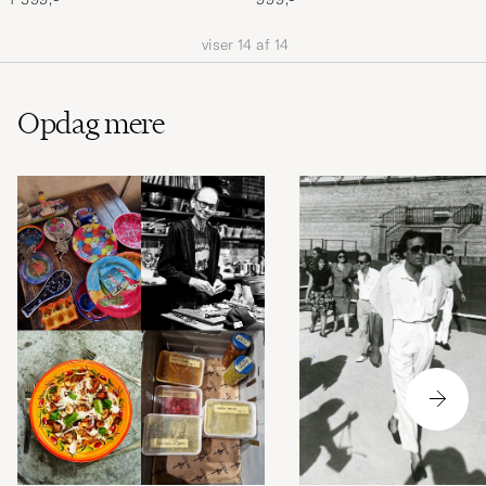
viser
14
af
14
Opdag mere