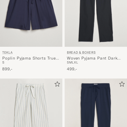
TEKLA
BREAD & BOXERS
Poplin Pyjama Shorts True
Woven Pyjama Pant Dark
S
S
M
L
XL
Navy
Navy
899,-
499,-