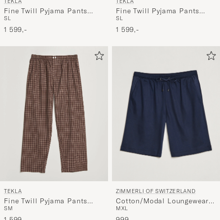
TEKLA
TEKLA
Fine Twill Pyjama Pants
Fine Twill Pyjama Pants
S
L
S
L
Cooper Stripes
Lanegan Checks
1 599,-
1 599,-
ZIMMERLI OF SWITZERLAND
TEKLA
Cotton/Modal Loungewear
Fine Twill Pyjama Pants
M
XL
S
M
Shorts Midnight
Serra Checks
999,-
1 599,-