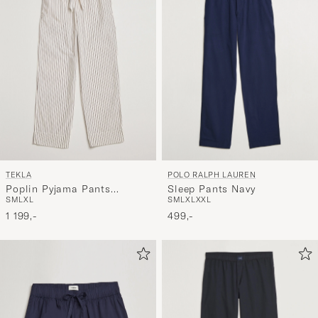
TEKLA
POLO RALPH LAUREN
Poplin Pyjama Pants
Sleep Pants Navy
S
M
L
XL
S
M
L
XL
XXL
Hopper Stripes
1 199,-
499,-