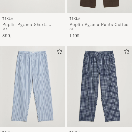
TEKLA
TEKLA
Poplin Pyjama Shorts
Poplin Pyjama Pants Coffee
M
XL
S
L
Needle Stripes
899,-
1 199,-