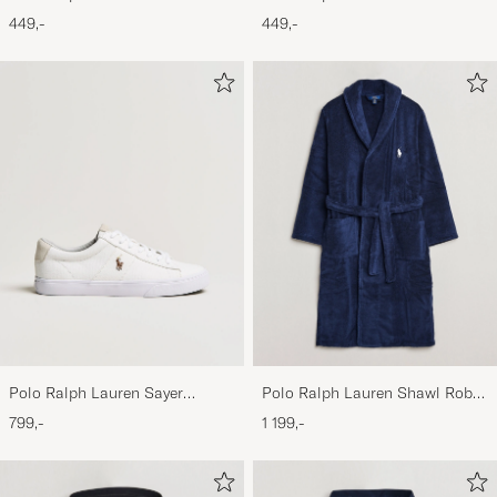
Sports Cap Black
Sports Cap Relay Blue
449,-
449,-
Polo Ralph Lauren Sayer
Polo Ralph Lauren Shawl Robe
Canvas Sneakers White
Navy
799,-
1 199,-