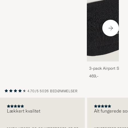
3-pack Airport Socks
Melange
469,-
4.70/5
5026 BEDØMMELSER
Lækkert kvalitet
Alt fungerede so
FORRIGE