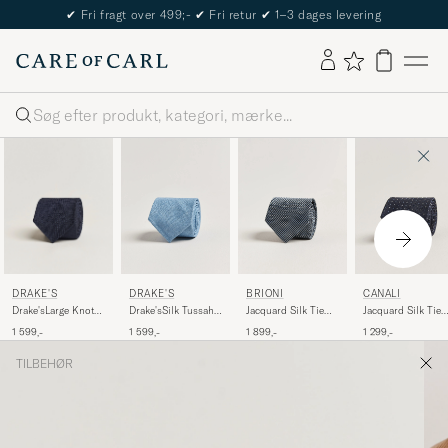
The Care of Carl Passport
Søg
DRAKE'S
DRAKE'S
BRIONI
CANALI
Drake'sLarge Knot
Drake'sSilk Tussah
Jacquard Silk Tie
Jacquard Silk Tie
Handrolled
Handrolled TieSky
Navy
Navy
1 599,-
1 599,-
1 899,-
1 299,-
Grenadine Silk
Blue
TieNavy
TILBEHØR