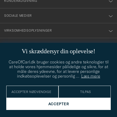
KUNDERÅDGIVNING
SOCIALE MEDIER
VIRKSOMHEDSOPLYSNINGER
Vi skræddersyr din oplevelse!
STILRÅD
CareOfCarl.dk bruger cookies og andre teknologier til
Behøver du hjælp til at finde din stil? Lad os hjælpe dig, vi hjælper
at holde vores hjemmesider pålidelige og sikre, for at
gerne til!
info@careofcarl.dk
måle deres ydeevne, for at levere personlige
indkøbsoplevelser og personlig
…
Læs mere
STILRÅD
ACCEPTER NØDVENDIGE
TILPAS
© Care of Carl 2026
ACCEPTER