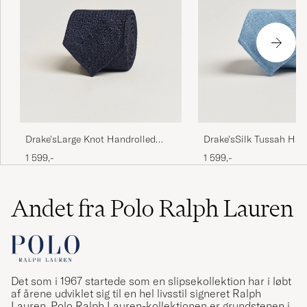
Drake'sLarge Knot Handrolled
Drake'sSilk Tussah Han
Grenadine Silk TieNavy
TieSky Blue
1 599,-
1 599,-
Andet fra Polo Ralph Lauren
Det som i 1967 startede som en slipsekollektion har i løbt
af årene udviklet sig til en hel livsstil signeret Ralph
Lauren. Polo Ralph Lauren-kollektionen er grundstenen i