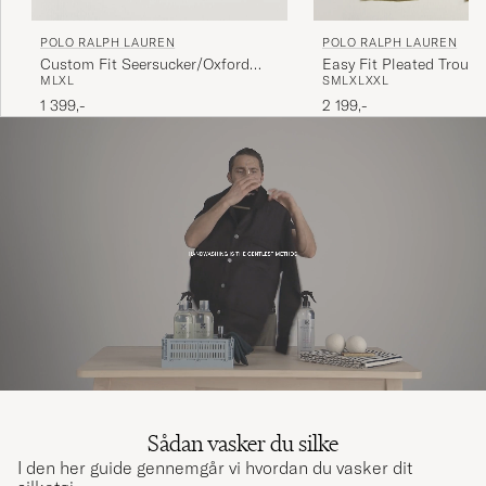
POLO RALPH LAUREN
POLO RALPH LAUREN
Custom Fit Seersucker/Oxford
Easy Fit Pleated Trouse
M
L
XL
S
M
L
XL
XXL
Stripe Shirt Blue
Green
1 399,-
2 199,-
Sådan vasker du silke
I den her guide gennemgår vi hvordan du vasker dit