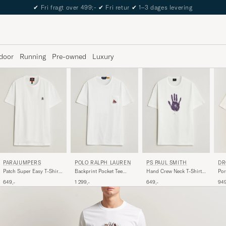
The Care of Carl Passport
door
Running
Pre-owned
Luxury
PARAJUMPERS
POLO RALPH LAUREN
PS PAUL SMITH
DR
Patch Super Easy T-Shirt
Backprint Pocket Tee
Hand Crew Neck T-Shirt
Por
White
Newport Bear/White
White
Whi
649,-
1 299,-
649,-
949