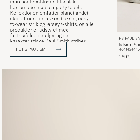
man har kombineret klassisk
herremode med et sporty touch.
Kollektionen omfatter blandt andet
ukonstruerede jakker, bukser, easy-
to-wear strik og jersey t-shirts, og alle
produkter er udstyret med
fantasifulde detaljer og de
PS PAUL S
karakteristiske Paul Smith striber
Miyata Sn
samt logo.
TIL PS PAUL SMITH
40
41
42
44
45
1 699,-