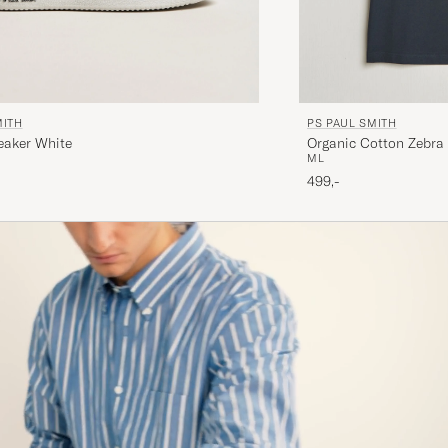
MITH
PS PAUL SMITH
eaker White
Organic Cotton Zebra 
M
L
499,-