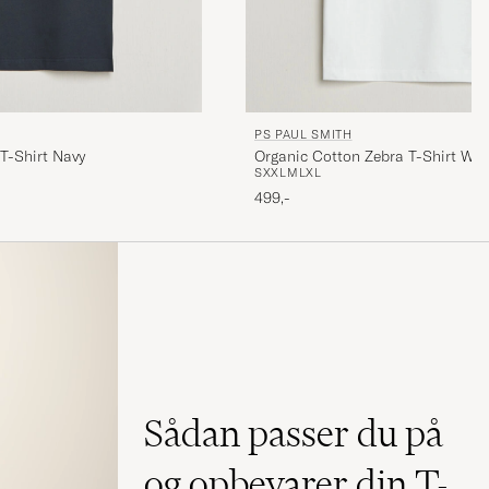
PS PAUL SMITH
T-Shirt Navy
Organic Cotton Zebra T-Shirt Whi
S
XXL
M
L
XL
499,-
Sådan passer du på
og opbevarer din T-