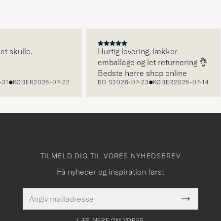
ulle.
Hurtig levering, lækker
emballage og let returnering 👌
Bedste herre shop online
KØBER
2026-07-22
BO S
2026-07-23
KØBER
2026-07-14
TILMELD DIG TIL VORES NYHEDSBREV
Få nyheder og inspiration først
E-
Dette
mailadresse
Submit
felt skal
Newslette
udfyldes
Form
LÆS MERE OM VORES