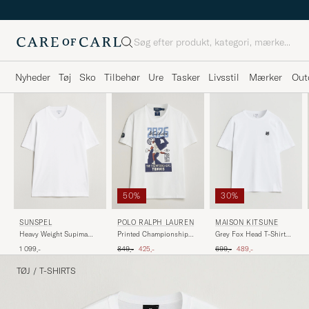
Søg
Nyheder
Tøj
Sko
Tilbehør
Ure
Tasker
Livsstil
Mærker
Out
50%
30%
SUNSPEL
POLO RALPH LAUREN
MAISON KITSUNÉ
Heavy Weight Supima
Printed Championship
Grey Fox Head T-Shirt
Cotton T-Shirt White
Tee White
White
Ordinary pris
Nedsat pris
Ordinary pris
Nedsat pris
1 099,-
849,-
425,-
699,-
489,-
TØJ
/
T-SHIRTS