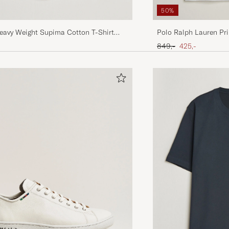
50%
eavy Weight Supima Cotton T-Shirt
Polo Ralph Lauren Pr
White
Ordinary pris
Nedsat pris
849,-
425,-