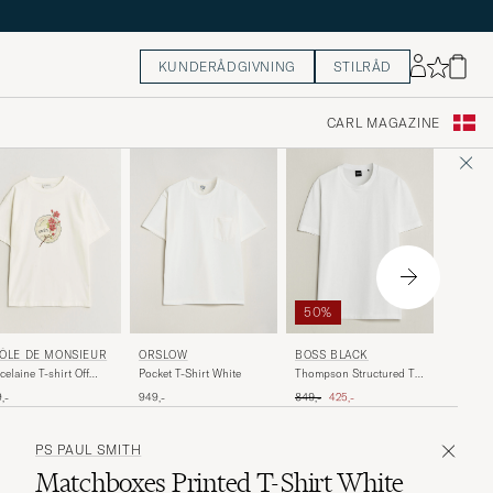
KUNDERÅDGIVNING
STILRÅD
CARL MAGAZINE
50%
50%
PENDL
ORSLOW
ÔLE DE MONSIEUR
BOSS BLACK
Patch G
Pocket T-Shirt White
celaine T-shirt Off
Thompson Structured T-
te
Shirt White
Ordinary
N
Ordinary pris
Nedsat pris
649,-
3
949,-
,-
849,-
425,-
PS PAUL SMITH
Matchboxes Printed T-Shirt White