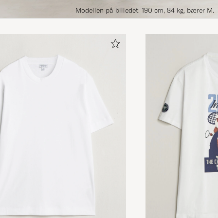
Modellen på billedet: 190 cm, 84 kg, bærer M.