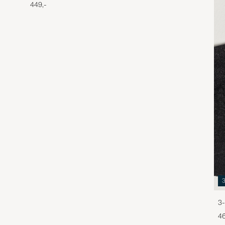
449,-
3-
46