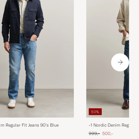
50%
im Regular Fit Jeans 90's Blue
-1 Nordic Denim Regular 
 pris
Ordinary pris
Nedsat pris
999,-
500,-