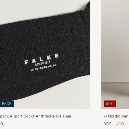
3-PACK
60%
pack Airport Socks Anthracite Melange
-1 Nordic Den
Ordinary pris
Nedsat
9,-
999,-
400,-