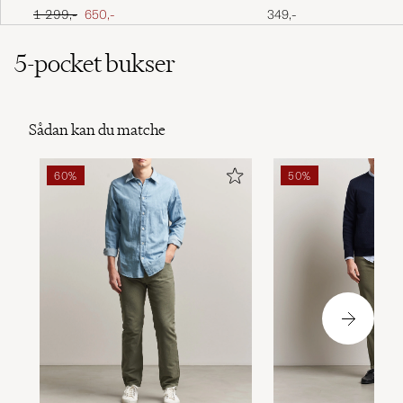
Ordinary pris
Nedsat pris
1 299,-
650,-
349,-
5-pocket bukser
Sådan kan du matche
60%
50%