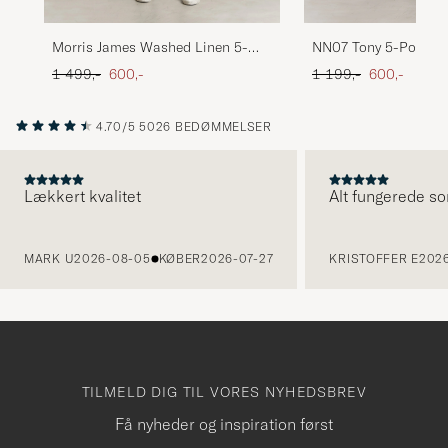
NN07 Tony 5-Pocket 
Morris James Washed Linen 5-
Green
Pocket Pants Olive
Ordinary pris
Nedsat pris
Ordinary pris
Nedsat pris
1 199,-
600,-
1 499,-
600,-
4.70/5
5026 BEDØMMELSER
Lækkert kvalitet
Alt fungerede so
FORRIGE
MARK U
2026-08-05
KØBER
2026-07-27
KRISTOFFER E
2026
TILMELD DIG TIL VORES NYHEDSBREV
Få nyheder og inspiration først