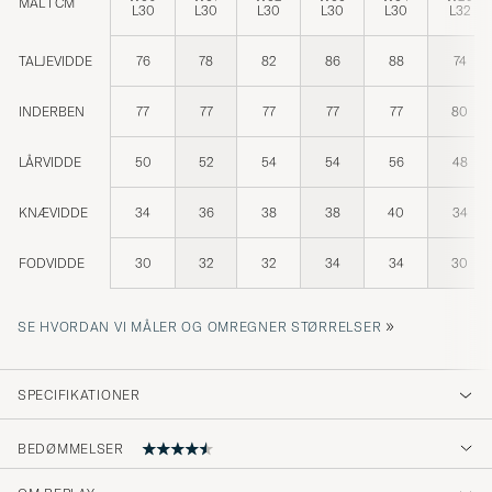
MÅL I CM
L30
L30
L30
L30
L30
L32
TALJEVIDDE
76
78
82
86
88
74
INDERBEN
77
77
77
77
77
80
LÅRVIDDE
50
52
54
54
56
48
KNÆVIDDE
34
36
38
38
40
34
FODVIDDE
30
32
32
34
34
30
»
SE HVORDAN VI MÅLER OG OMREGNER STØRRELSER
SPECIFIKATIONER
BEDØMMELSER