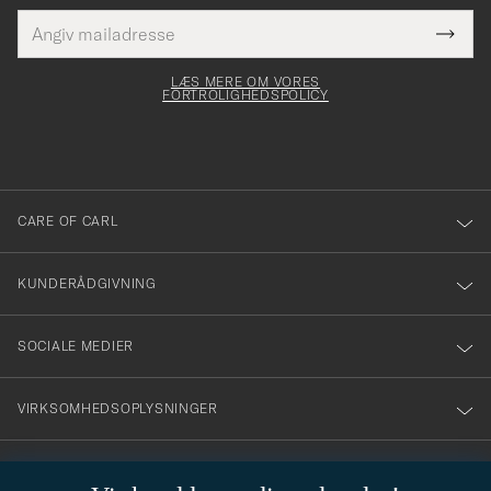
E-
Tack
Dette
mailadresse
Submi
elt skal
för
Newsl
dfyldes
Form
LÆS MERE OM VORES
att
FORTROLIGHEDSPOLICY
du
anmälde
dig
till
CARE OF CARL
vårt
nyhetsbrev!
KUNDERÅDGIVNING
SOCIALE MEDIER
VIRKSOMHEDSOPLYSNINGER