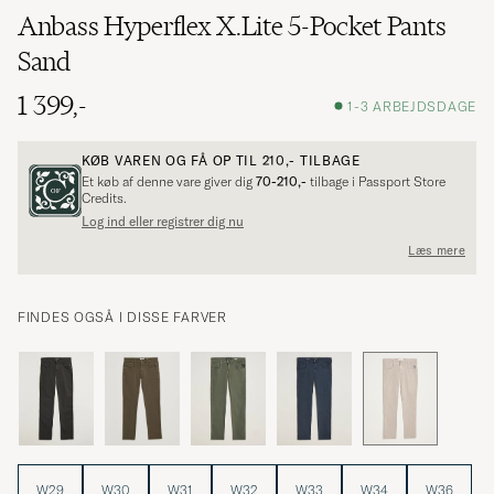
Anbass Hyperflex X.Lite 5-Pocket Pants
Sand
1 399,-
1-3 ARBEJDSDAGE
KØB VAREN OG FÅ OP TIL
210,-
TILBAGE
Et køb af denne vare giver dig
70-210,-
tilbage i Passport Store
Credits.
Log ind eller registrer dig nu
Læs mere
FINDES OGSÅ I DISSE FARVER
W29
W30
W31
W32
W33
W34
W36