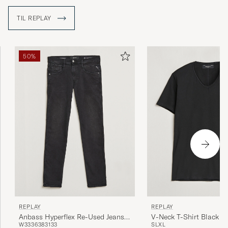
deres jeans lavet i hånden, for at opnå det bedst mulige
resultat.
TIL REPLAY
50%
REPLAY
REPLAY
Anbass Hyperflex Re-Used Jeans
V-Neck T-Shirt Black
W33
36
38
31
33
S
L
XL
Washed Black