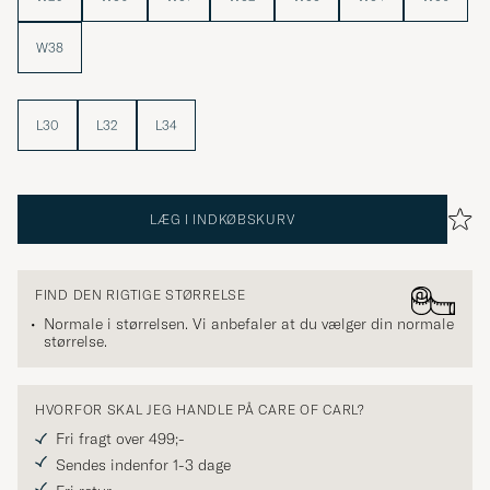
W38
L30
L32
L34
LÆG I INDKØBSKURV
FIND DEN RIGTIGE STØRRELSE
Normale i størrelsen. Vi anbefaler at du vælger din normale
størrelse.
HVORFOR SKAL JEG HANDLE PÅ CARE OF CARL?
Fri fragt over 499;-
Sendes indenfor 1-3 dage