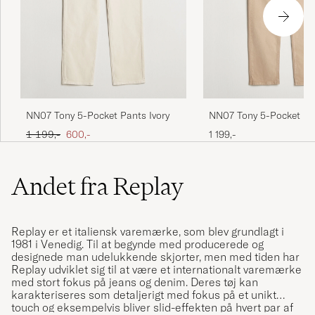
NN07 Tony 5-Pocket Pants Ivory
NN07 Tony 5-Pocket Pa
Beige
Ordinary pris
Nedsat pris
1 199,-
600,-
1 199,-
Andet fra Replay
Replay er et italiensk varemærke, som blev grundlagt i
1981 i Venedig. Til at begynde med producerede og
designede man udelukkende skjorter, men med tiden har
Replay udviklet sig til at være et internationalt varemærke
med stort fokus på jeans og denim. Deres tøj kan
karakteriseres som detaljerigt med fokus på et unikt
touch og eksempelvis bliver slid-effekten på hvert par af