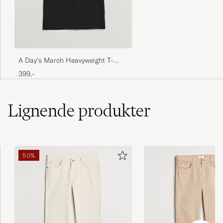
Bra kvalitet och passform
BENGT O
KØBTE PÅ CAREOFCARL.SE
A Day's March Heavyweight T-
Shirt Black
399,-
Lignende
produkter
50%