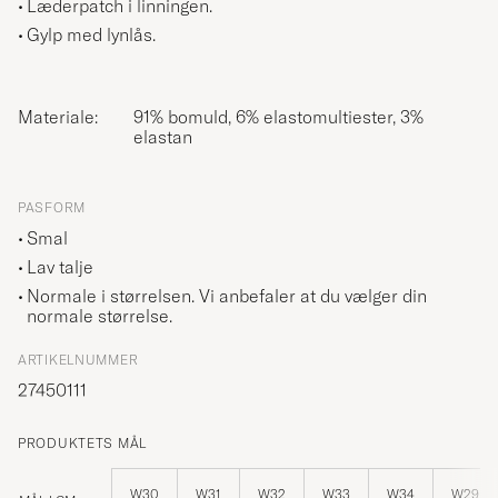
Læderpatch i linningen.
Gylp med lynlås.
Materiale:
91% bomuld, 6% elastomultiester, 3%
elastan
PASFORM
Smal
Lav talje
Normale i størrelsen. Vi anbefaler at du vælger din
normale størrelse.
ARTIKELNUMMER
27450111
PRODUKTETS MÅL
W30
W31
W32
W33
W34
W29