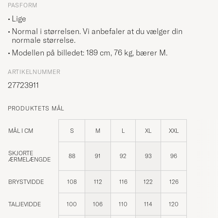
PASFORM
Lige
Normal i størrelsen. Vi anbefaler at du vælger din
normale størrelse.
Modellen på billedet: 189 cm, 76 kg, bærer
M
.
ARTIKELNUMMER
27723911
PRODUKTETS MÅL
MÅL I CM
S
M
L
XL
XXL
SKJORTE
88
91
92
93
96
ÆRMELÆNGDE
BRYSTVIDDE
108
112
116
122
126
TALJEVIDDE
100
106
110
114
120