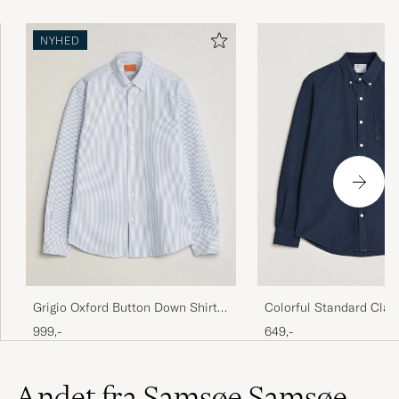
NYHED
Colorful Standard Clas
Grigio Oxford Button Down Shirt
Oxford Button Down Shi
Light Blue Stripe
649,-
999,-
Blue
Andet fra Samsøe Samsøe