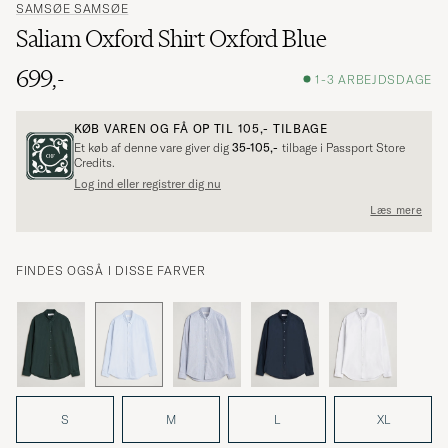
SAMSØE SAMSØE
Saliam Oxford Shirt Oxford Blue
699,-
1-3 ARBEJDSDAGE
KØB VAREN OG FÅ OP TIL
105,-
TILBAGE
Et køb af denne vare giver dig
35-105,-
tilbage i Passport Store
Credits.
Log ind eller registrer dig nu
Læs mere
FINDES OGSÅ I DISSE FARVER
S
M
L
XL