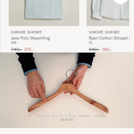
SAMSØE SAMSØE
SAMSØE SAMSØE
Jase Polo Skywriting
Ryan Cotton Striped Shi
S
M
S
L
Skywriting
Ordinary pris
Nedsat pris
Ordinary pris
Nedsat pris
749,-
375,-
949,-
380,-