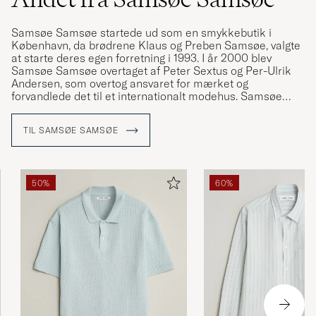
Samsøe Samsøe startede ud som en smykkebutik i
København, da brødrene Klaus og Preben Samsøe, valgte
at starte deres egen forretning i 1993. I år 2000 blev
Samsøe Samsøe overtaget af Peter Sextus og Per-Ulrik
Andersen, som overtog ansvaret for mærket og
forvandlede det til et internationalt modehus. Samsøe
Samsøe finder inspiration i hverdagen og i klassisk dansk
og skandinavisk design, hvilket i høj grad afspejler sig i
TIL SAMSØE SAMSØE
deres alsidige og minimalistiske kollektioner, som både
indeholder tøj, sko og tilbehør.
50%
60%