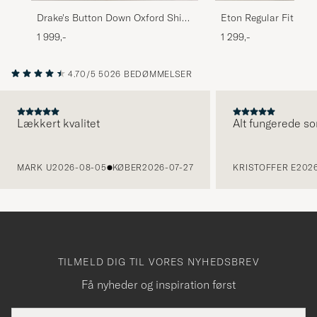
Drake's Button Down Oxford Shirt
Eton Regular Fit Ivy 
White
White
1 999,-
1 299,-
4.70/5
5026 BEDØMMELSER
Lækkert kvalitet
Alt fungerede so
FORRIGE
MARK U
2026-08-05
KØBER
2026-07-27
KRISTOFFER E
2026
TILMELD DIG TIL VORES NYHEDSBREV
Få nyheder og inspiration først
E-