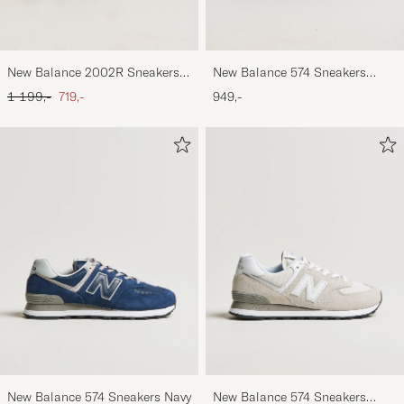
New Balance 2002R Sneakers
New Balance 574 Sneakers
Black
Black
Ordinary pris
Nedsat pris
1 199,-
719,-
949,-
New Balance 574 Sneakers Navy
New Balance 574 Sneakers