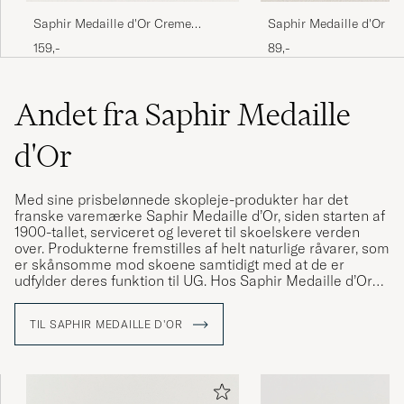
Saphir Medaille d'Or Creme
Saphir Medaille d'Or P
Pommadier 1925 75 ml Mahogany
50 ml Medium Brown
159,-
89,-
Hervorragende Qualität so wie wir sie
gewohnt sind.
Andet fra Saphir Medaille
ANKE S
KØBTE PÅ CAREOFCARL.DE
d'Or
Hervorragende Qualiät so wie wir sie gewohnt
Med sine prisbelønnede skopleje-produkter har det
sind.
franske varemærke Saphir Medaille d’Or, siden starten af
1900-tallet, serviceret og leveret til skoelskere verden
ANKE S
KØBTE PÅ CAREOFCARL.DE
over. Produkterne fremstilles af helt naturlige råvarer, som
er skånsomme mod skoene samtidigt med at de er
udfylder deres funktion til UG. Hos Saphir Medaille d’Or
finder du alt du skal bruge til at passe og pleje dine sko,
Det skiljer sig inte från liknande andra
uanset materialer, lige fra skocreme og voks til
TIL SAPHIR MEDAILLE D'OR
påstrygningsbørster og rengøringsprodukter.
produkter som har lägre pris.
SAMAN A
KØBTE PÅ CAREOFCARL.SE