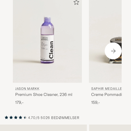
JASON MARKK
SAPHIR MEDAILLE D'O
Premium Shoe Cleaner, 236 ml
Creme Pommadier 19
Black
179,-
159,-
4.70/5
5026 BEDØMMELSER