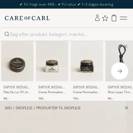
✔
Fri fragt over 499;-
✔
Fri retur
✔
1–3 dages levering
Søg
SAPHIR MEDAILL
SAPHIR MEDAILL
SAPHIR MEDAILL
SAPHIR MEDAIL
E D'OR
E D'OR
E D'OR
E D'OR
Pate De Lux 50 ml
Creme Pommadier
Creme Pommadier
Shoe Laces Thin
Black
1925 75 ml Neutral
1925 75 ml Black
Waxed 75cm Black
89,-
159,-
159,-
69,-
SKO
/
SKOPLEJE
/
PRODUKTER TIL SKOPLEJE