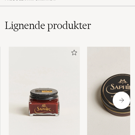
(2)
(0)
(1)
(1)
Lignende
produkter
Dette produkt har jeg brugt gennem en
årrække. Det er fremragende.
TORBEN L
KØBTE PÅ CAREOFCARL.DK
Jeg måtte bestille ny krem fra skolyx.se Har
mottatt den og er fornøyd med det Deres
forsendelse ble aldrig lagt i min kasse og noe
hjelp fra dere var ikke å få Kommer aldrig til
å bestille noe fra dere mer og ønsker ikke å
høre fra dere
STEINAR K
KØBTE PÅ CAREOFCARL.NO