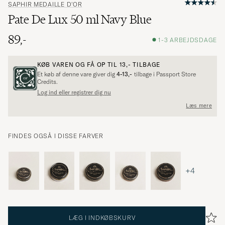
SAPHIR MEDAILLE D'OR
Pate De Lux 50 ml Navy Blue
89,-
1-3 ARBEJDSDAGE
KØB VAREN OG FÅ OP TIL
13,-
TILBAGE
Et køb af denne vare giver dig
4-13,-
tilbage i Passport Store
Credits.
Log ind eller registrer dig nu
Læs mere
FINDES OGSÅ I DISSE FARVER
+4
LÆG I INDKØBSKURV