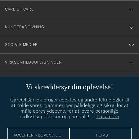
till
CARE OF CARL
vårt
nyhetsbrev!
KUNDERÅDGIVNING
SOCIALE MEDIER
VIRKSOMHEDSOPLYSNINGER
Vi skræddersyr din oplevelse!
STILRÅD
CareOfCarl.dk bruger cookies og andre teknologier til
Behøver du hjælp til at finde din stil? Lad os hjælpe dig, vi hjælper
at holde vores hjemmesider pålidelige og sikre, for at
gerne til!
info@careofcarl.dk
måle deres ydeevne, for at levere personlige
indkøbsoplevelser og personlig
…
Læs mere
STILRÅD
ACCEPTER NØDVENDIGE
TILPAS