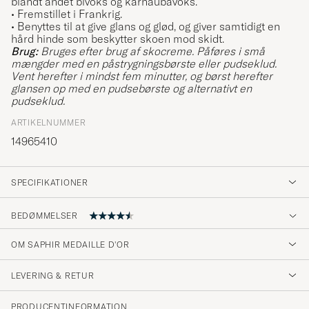
blandt andet bivoks og karnaubavoks.
• Fremstillet i Frankrig.
• Benyttes til at give glans og glød, og giver samtidigt en
hård hinde som beskytter skoen mod skidt.
Brug:
Bruges efter brug af skocreme. Påføres i små
mængder med en påstrygningsbørste eller pudseklud.
Vent herefter i mindst fem minutter, og børst herefter
glansen op med en pudsebørste og alternativt en
pudseklud.
ARTIKELNUMMER
14965410
SPECIFIKATIONER
BEDØMMELSER
4.7
OM SAPHIR MEDAILLE D'OR
LEVERING & RETUR
(27 Bedømmelse)
(23)
PRODUCENTINFORMATION