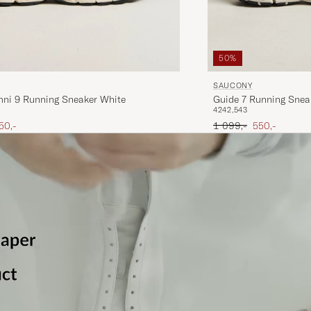
50%
SAUCONY
Guide 7 Running Snea
mni 9 Running Sneaker White
42
42,5
43
Ordinary pris
Nedsat pris
ris
edsat pris
1 099,-
550,-
50,-