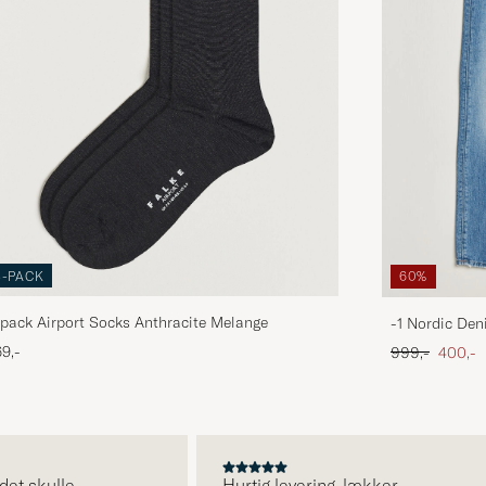
3-PACK
60%
pack Airport Socks Anthracite Melange
-1 Nordic Den
Ordinary pris
Nedsat
9,-
999,-
400,-
skulle.
Hurtig levering, lækker