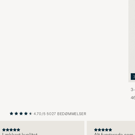
3-
46
4.70/5
5027 BEDØMMELSER
FORRIGE
NÆSTE
kkert kvalitet
Alt fungerede som det 