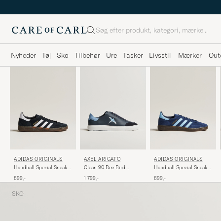
Søg
Nyheder
Tøj
Sko
Tilbehør
Ure
Tasker
Livsstil
Mærker
Out
ADIDAS ORIGINALS
AXEL ARIGATO
ADIDAS ORIGINALS
Handball Spezial Sneaker
Clean 90 Bee Bird
Handball Spezial Sneaker
Black/White
Sneaker Dark Blue/Light
Navy/Blue Sky
899,-
1 799,-
899,-
Blue
SKO