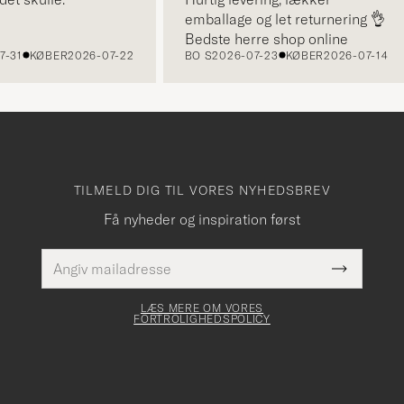
emballage og let returnering 👌
Bedste herre shop online
1
KØBER
2026-07-22
BO S
2026-07-23
KØBER
2026-07-14
TILMELD DIG TIL VORES NYHEDSBREV
Få nyheder og inspiration først
E-
Dette
mailadresse
Submit
felt skal
Newslette
udfyldes
Form
LÆS MERE OM VORES
FORTROLIGHEDSPOLICY