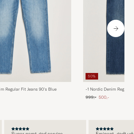
50%
im Regular Fit Jeans 90's Blue
-1 Nordic Denim Regular 
 pris
Ordinary pris
Nedsat pris
999,-
500,-
Super nemt, god service.
Eminent- godt udvalg