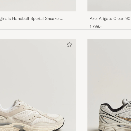
ginals Handball Spezial Sneaker
Axel Arigato Clean 90
te
Blue/Light Blue
1 799,-