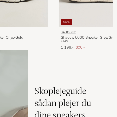
50%
SAUCONY
Shadow 5000 Sneaker Grey/Grey
ker Onyx/Gold
42
43
Ordinary pris
Nedsat pris
1 199,-
600,-
Skoplejeguide -
sådan plejer du
dine sneakers