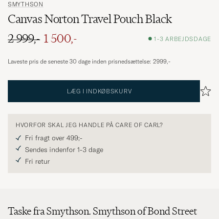
SMYTHSON
Canvas Norton Travel Pouch Black
2 999,-
1 500,-
1-3 ARBEJDSDAGE
Ordinary pris
Nedsat pris
Laveste pris de seneste 30 dage inden prisnedsættelse:
2999,-
LÆG I INDKØBSKURV
HVORFOR SKAL JEG HANDLE PÅ CARE OF CARL?
Fri fragt over 499;-
Sendes indenfor 1-3 dage
Fri retur
Taske fra Smythson. Smythson of Bond Street