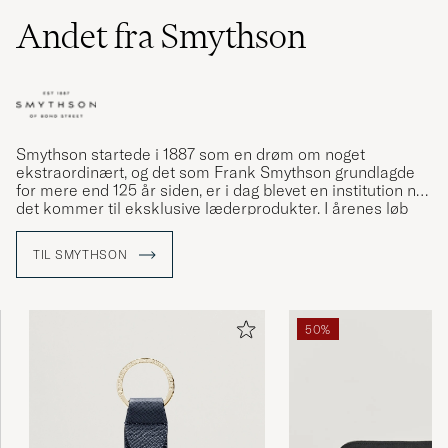
Andet fra Smythson
Smythson startede i 1887 som en drøm om noget
ekstraordinært, og det som Frank Smythson grundlagde
for mere end 125 år siden, er i dag blevet en institution når
det kommer til eksklusive læderprodukter. I årenes løb
har man leveret luksuriøse læderprodukter til
europæiske
kongelige, indiske maharajer og celebrities
som Grace
TIL SMYTHSON
Kelly og Winston Churchill. På denne måde har Smythson
sat standarden for en ekstraordinær livsstil baseret på
kvalitet og kompromisløst håndværk.
De tidløse produkter
fra Smythson er skabt via mageløst håndværk og en
50%
perfekt kombination mellem funktion, kvalitet og æstetik.