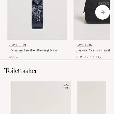
SMYTHSON
SMYTHSON
Panama Leather Keyring Navy
Canvas Norton Travel P
Ordinary pris
Nedsat pris
499,-
2 999,-
1 500,-
Toilettasker