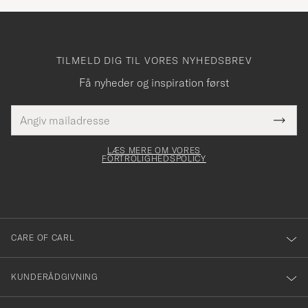
TILMELD DIG TIL VORES NYHEDSBREV
Få nyheder og inspiration først
E-
Tack
Dette
mailadresse
Submi
elt skal
för
Newsl
dfyldes
Form
LÆS MERE OM VORES
att
FORTROLIGHEDSPOLICY
du
anmälde
dig
till
CARE OF CARL
vårt
nyhetsbrev!
KUNDERÅDGIVNING