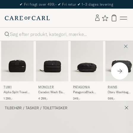
✔
Fri fragt over 499;-
✔
Fri retur
✔
1–3 dages levering
Søg
TUMI
MONCLER
PATAGONIA
RAINS
Alpha Split Travel
Caradoc Wash Bag
PatagoniaBlack
Otaru Washbag
Kit Black
Black
Hole Cube 3LBlack
Black
1 299,-
4 299,-
349,-
599,-
TILBEHØR
/
TASKER
/
TOILETTASKER