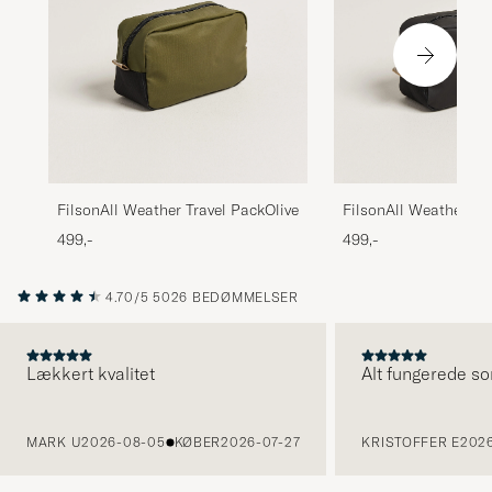
FilsonAll Weather Travel PackOlive
FilsonAll Weather Tra
PackBlack
499,-
499,-
4.70/5
5026 BEDØMMELSER
Lækkert kvalitet
Alt fungerede so
FORRIGE
MARK U
2026-08-05
KØBER
2026-07-27
KRISTOFFER E
2026