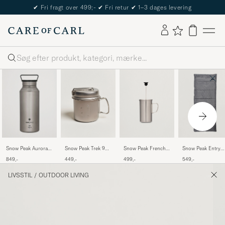
✔
Fri fragt over 499;-
✔
Fri retur
✔
1–3 dages levering
Søg
Snow Peak Aurora
Snow Peak Trek 900
Snow Peak French
Snow Peak Entry
Bottle 800 Titanium
Cookset Titanium
Press Coffee Maker
Sleeping Bag Grey
849,-
449,-
499,-
549,-
Titanium
LIVSSTIL
/
OUTDOOR LIVING