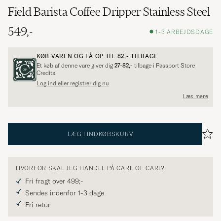
Field Barista Coffee Dripper Stainless Steel
549,-
1-3 ARBEJDSDAGE
KØB VAREN OG FÅ OP TIL
82,-
TILBAGE
Et køb af denne vare giver dig
27-82,-
tilbage i Passport Store
Credits.
Log ind eller registrer dig nu
Læs mere
LÆG I INDKØBSKURV
HVORFOR SKAL JEG HANDLE PÅ CARE OF CARL?
Fri fragt over 499;-
Sendes indenfor 1-3 dage
Fri retur