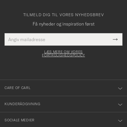
TILMELD DIG TIL VORES NYHEDSBREV
Få nyheder og inspiration først
E-
Tack
Dette
mailadresse
Submi
elt skal
för
Newsl
dfyldes
Form
LÆS MERE OM VORES
att
FORTROLIGHEDSPOLICY
du
anmälde
dig
till
CARE OF CARL
vårt
nyhetsbrev!
KUNDERÅDGIVNING
SOCIALE MEDIER