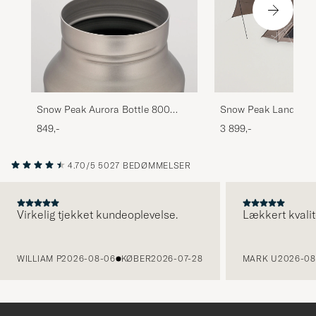
Snow Peak Aurora Bottle 800
Snow Peak Land Nes
Titanium
Medium Tent & Tarp 
849,-
3 899,-
4.70/5
5027 BEDØMMELSER
Virkelig tjekket kundeoplevelse.
Lækkert kvalit
FORRIGE
WILLIAM P
2026-08-06
KØBER
2026-07-28
MARK U
2026-08