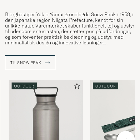
Bjergbestiger Yukio Yamai grundlagde Snow Peak i 1958, i
den japanske region Niigata Prefecture, kendt for sin
unikke natur. Varemærket skaber funktionelt tøj og udstyr
til udendørs entusiasten, der sætter pris på udfordringer,
og som forventer praktisk beklædning og udstyr, med
minimalistisk design og innovative løsninger.
Produkterne er designet til at blive matchet, så du kan
skabe fuldt integreret og skræddersyet udstyr, der
TIL SNOW PEAK
opfylder dine unikke behov. Artiklerne i rustfrit stål,
støbejern og titanium fremstilles også gennem en
historisk håndværksproces, der er gået igen gennem
generationer i Niigata, Japan.
OUTDOOR
OUTDOOR