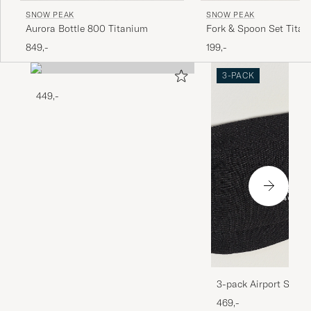
SNOW PEAK
SNOW PEAK
Aurora Bottle 800 Titanium
Fork & Spoon Set Tita
849,-
199,-
3-PACK
449,-
3-pack Airport Socks
Melange
469,-