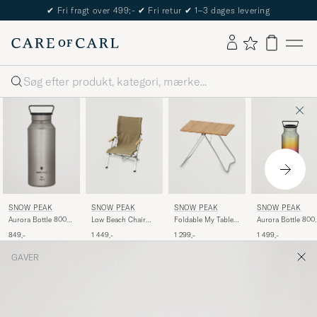
✔
Fri fragt over 499;-
✔
Fri retur
✔
1–3 dages levering
Søg
SNOW PEAK
SNOW PEAK
SNOW PEAK
SNOW PEAK
Aurora Bottle 800
Low Beach Chair
Foldable My Table
Aurora Bottle 800
Titanium
Khaki
Bamboo
Rainbow
849,-
1 449,-
1 299,-
1 499,-
GAVER