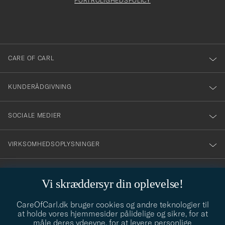
att
FORTROLIGHEDSPOLICY
du
anmälde
dig
till
CARE OF CARL
vårt
nyhetsbrev!
KUNDERÅDGIVNING
SOCIALE MEDIER
VIRKSOMHEDSOPLYSNINGER
Vi skræddersyr din oplevelse!
STILRÅD
CareOfCarl.dk bruger cookies og andre teknologier til
Behøver du hjælp til at finde din stil? Lad os hjælpe dig, vi hjælper
at holde vores hjemmesider pålidelige og sikre, for at
gerne til!
info@careofcarl.dk
måle deres ydeevne, for at levere personlige