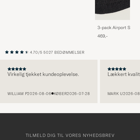
3-pack Airport Socks
Melange
469,-
4.70/5
5027 BEDØMMELSER
Virkelig tjekket kundeoplevelse.
Lækkert kvalit
FORRIGE
WILLIAM P
2026-08-06
KØBER
2026-07-28
MARK U
2026-08
TILMELD DIG TIL VORES NYHEDSBREV