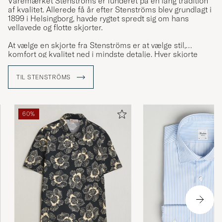
Varemærket Stenströms er funderet på en lang tradition
af kvalitet. Allerede få år efter Stenströms blev grundlagt i
1899 i Helsingborg, havde rygtet spredt sig om hans
vellavede og flotte skjorter.
At vælge en skjorte fra Stenströms er at vælge stil,
komfort og kvalitet ned i mindste detalje. Hver skjorte
består af 23 omhyggeligt udskårne dele som har gået
igennem mindst 60 forskellige trin i produktionen og
TIL STENSTRÖMS
adskillige kritiske kvalitetskontroller inden den er færdig.
60%