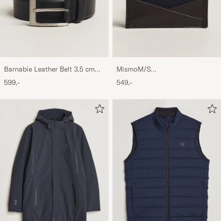
Barnabie Leather Belt 3,5 cm
MismoM/S
Black
CardholderNavy/Dark Brown
599,-
549,-