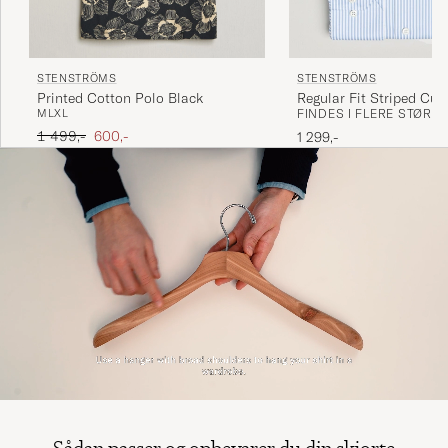
STENSTRÖMS
STENSTRÖMS
Printed Cotton Polo Black
Regular Fit Striped Cut
M
L
XL
FINDES I FLERE STØRR
Blue/White
Ordinary pris
Nedsat pris
1 499,-
600,-
1 299,-