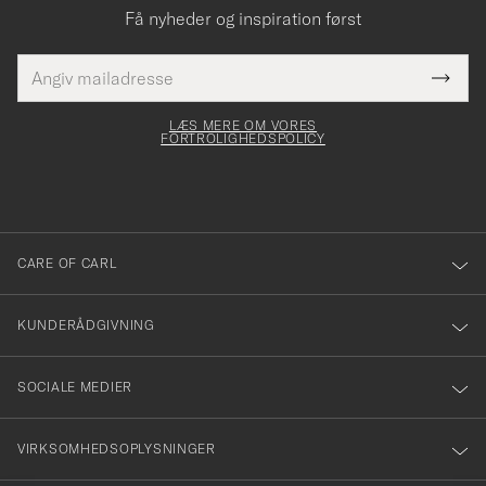
Få nyheder og inspiration først
E-
Tack
Dette
mailadresse
Submi
elt skal
för
Newsl
dfyldes
Form
LÆS MERE OM VORES
att
FORTROLIGHEDSPOLICY
du
anmälde
dig
till
CARE OF CARL
vårt
nyhetsbrev!
KUNDERÅDGIVNING
SOCIALE MEDIER
VIRKSOMHEDSOPLYSNINGER