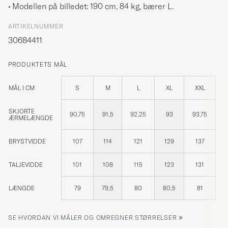
Modellen på billedet: 190 cm, 84 kg, bærer
L
.
ARTIKELNUMMER
30684411
PRODUKTETS MÅL
MÅL I CM
S
M
L
XL
XXL
SKJORTE
90,75
91,5
92,25
93
93,75
ÆRMELÆNGDE
BRYSTVIDDE
107
114
121
129
137
TALJEVIDDE
101
108
115
123
131
LÆNGDE
79
79,5
80
80,5
81
»
SE HVORDAN VI MÅLER OG OMREGNER STØRRELSER