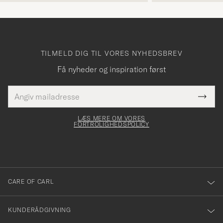
TILMELD DIG TIL VORES NYHEDSBREV
Få nyheder og inspiration først
E-
Tack
Dette
mailadresse
Submi
elt skal
för
Newsl
dfyldes
Form
LÆS MERE OM VORES
att
FORTROLIGHEDSPOLICY
du
anmälde
dig
till
CARE OF CARL
vårt
nyhetsbrev!
KUNDERÅDGIVNING