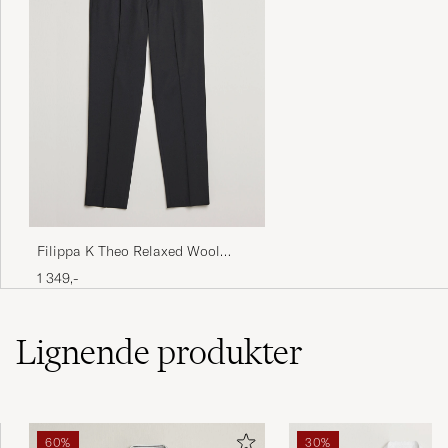
Filippa K Theo Relaxed Wool
Trousers Black
1 349,-
Lignende
produkter
60%
30%