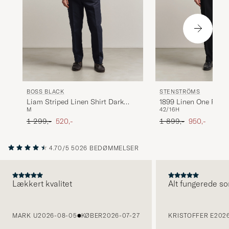
BOSS BLACK
STENSTRÖMS
Liam Striped Linen Shirt Dark
1899 Linen One Piece 
M
42/16H
Blue
Grey
Ordinary pris
Nedsat pris
Ordinary pris
Nedsat pris
1 299,-
520,-
1 899,-
950,-
4.70/5
5026 BEDØMMELSER
Lækkert kvalitet
Alt fungerede so
FORRIGE
MARK U
2026-08-05
KØBER
2026-07-27
KRISTOFFER E
2026