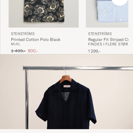
STENSTRÖMS
STENSTRÖMS
Printed Cotton Polo Black
Regular Fit Striped Cut
M
L
XL
FINDES I FLERE STØRR
Blue/White
Ordinary pris
Nedsat pris
1 499,-
600,-
1 299,-