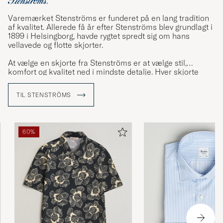
Varemærket Stenströms er funderet på en lang tradition
af kvalitet. Allerede få år efter Stenströms blev grundlagt i
1899 i Helsingborg, havde rygtet spredt sig om hans
vellavede og flotte skjorter.
At vælge en skjorte fra Stenströms er at vælge stil,
komfort og kvalitet ned i mindste detalje. Hver skjorte
består af 23 omhyggeligt udskårne dele som har gået
igennem mindst 60 forskellige trin i produktionen og
TIL STENSTRÖMS
adskillige kritiske kvalitetskontroller inden den er færdig.
60%