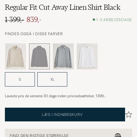
Regular Fit Cut Away Linen Shirt Black
1 399,-
839,-
1-3 ARBEJDSDAGE
Ordinary pris
Nedsat pris
FINDES OGSÅ I DISSE FARVER
S
XL
Laveste pris de seneste 30 dage inden prisnedsættelse:
1399,-
LÆG I INDKØBSKURV
FIND DEN RIGTIGE STØRRELSE