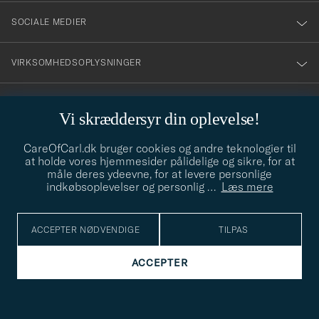
SOCIALE MEDIER
VIRKSOMHEDSOPLYSNINGER
Vi skræddersyr din oplevelse!
STILRÅD
CareOfCarl.dk bruger cookies og andre teknologier til
Behøver du hjælp til at finde din stil? Lad os hjælpe dig, vi hjælper
at holde vores hjemmesider pålidelige og sikre, for at
gerne til!
info@careofcarl.dk
måle deres ydeevne, for at levere personlige
indkøbsoplevelser og personlig
…
Læs mere
STILRÅD
ACCEPTER NØDVENDIGE
TILPAS
© Care of Carl 2026
ACCEPTER