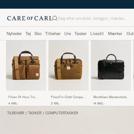
Søg
Nyheder
Tøj
Sko
Tilbehør
Ure
Tasker
Livsstil
Mærker
Out
Filson 24-Hour Tin
FilsonTin Cloth Compact
Montblanc Meisterstück
Briefcase Dark Tan
BriefcaseDark Tan
Document Case Black
4 499,-
3 199,-
14 890,-
TILBEHØR
/
TASKER
/
COMPUTERTASKER