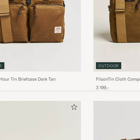
R
OUTDOOR
Hour Tin Briefcase Dark Tan
FilsonTin Cloth Comp
3 199,-