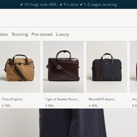
The Care of Carl Passport
door
Running
Pre-owned
Luxury
FilsonOriginal
MismoM/S Aspire
And
Tiger of Sweden Bosun
BriefcaseTan
BriefcaseNavy/Dark
Lea
Smooth Leather Briefcase
3 799,-
4 399,-
3 6
3 299,-
Brown
Br
Dark Brown