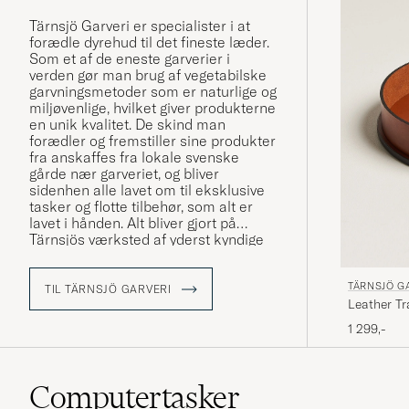
Tärnsjö Garveri er specialister i at
forædle dyrehud til det fineste læder.
Som et af de eneste garverier i
verden gør man brug af vegetabilske
garvningsmetoder som er naturlige og
miljøvenlige, hvilket giver produkterne
en unik kvalitet. De skind man
forædler og fremstiller sine produkter
fra anskaffes fra lokale svenske
gårde nær garveriet, og bliver
sidenhen alle lavet om til eksklusive
tasker og flotte tilbehør, som alt er
lavet i hånden. Alt bliver gjort på
Tärnsjös værksted af yderst kyndige
personer som har mange års erfaring,
og sådan har det været siden 1873.
TÄRNSJÖ G
TIL TÄRNSJÖ GARVERI
Leather Tr
Læs mere om Tärnsjö Garveri i vores
reportage fra deres fabrik »
1 299,-
Computertasker