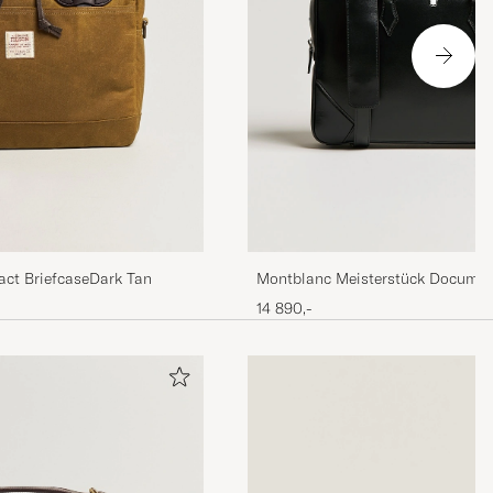
act BriefcaseDark Tan
Montblanc Meisterstück Documen
14 890,-