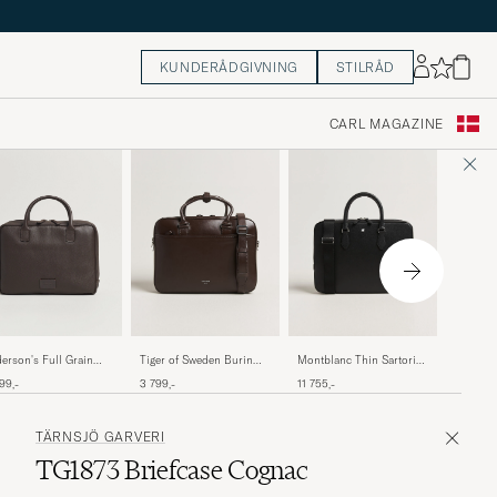
KUNDERÅDGIVNING
STILRÅD
CARL MAGAZINE
Montblan
erson's Full Grain
Tiger of Sweden Burin
Montblanc Thin Sartorial
Documen
ther Briefcase Dark
Smooth Leather Briefcase
Leather Briefcase Black
14 890,-
99,-
3 799,-
11 755,-
own
Dark Brown
TÄRNSJÖ GARVERI
TG1873 Briefcase Cognac