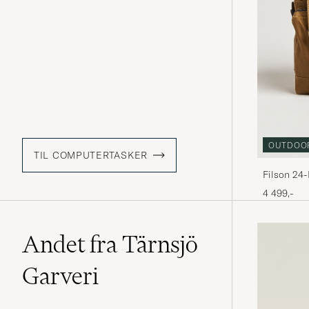
OUTDOO
TIL COMPUTERTASKER
Filson 24-
4 499,-
Andet fra Tärnsjö
Garveri