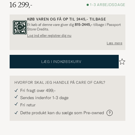
16 299,-
1-3 ARBEJDSDAGE
KØB VAREN OG FÅ OP TIL
2445,-
TILBAGE
Et køb af denne vare giver dig
815-2445,-
tilbage i Passport
Store Credits.
Log ind eller registrer dig nu
Læs mere
LÆG I INDKØBSKURV
HVORFOR SKAL JEG HANDLE PÅ CARE OF CARL?
Fri fragt over 499;-
Sendes indenfor 1-3 dage
Fri retur
Dette produkt kan du sælge som Pre-owned