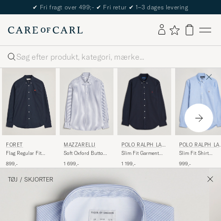
✔
Fri fragt over 499;-
✔
Fri retur
✔
1–3 dages levering
Søg
POLO RALPH LAU
POLO RALPH LA
FORÉT
MAZZARELLI
REN
REN
Slim Fit Garment
Slim Fit Shirt
Flag Regular Fit
Soft Oxford Button
Dyed Oxford Shirt
Oxford Blue
Oxford Shirt Navy
Down Shirt Blue
1 199,-
999,-
899,-
1 699,-
Navy
Stripe
TØJ
/
SKJORTER