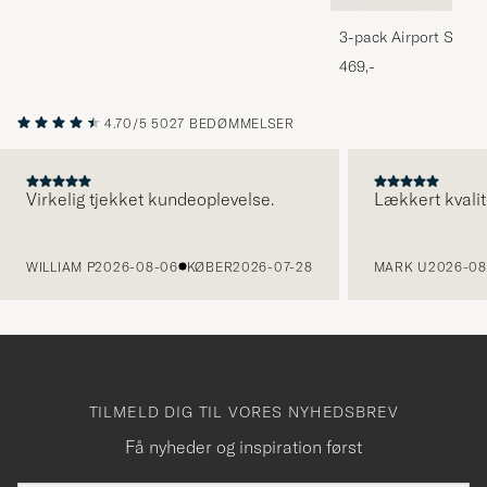
3-pack Airport Socks
Melange
469,-
4.70/5
5027 BEDØMMELSER
Virkelig tjekket kundeoplevelse.
Lækkert kvalit
FORRIGE
WILLIAM P
2026-08-06
KØBER
2026-07-28
MARK U
2026-08
TILMELD DIG TIL VORES NYHEDSBREV
Få nyheder og inspiration først