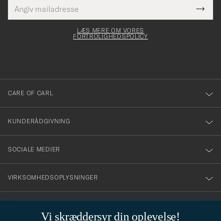
E-
Tack
Dette
mailadresse
Submi
elt skal
för
Newsl
dfyldes
Form
LÆS MERE OM VORES
att
FORTROLIGHEDSPOLICY
du
anmälde
dig
till
CARE OF CARL
vårt
nyhetsbrev!
KUNDERÅDGIVNING
SOCIALE MEDIER
VIRKSOMHEDSOPLYSNINGER
Vi skræddersyr din oplevelse!
STILRÅD