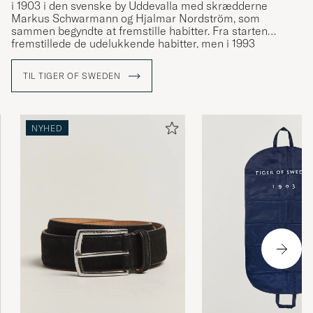
i 1903 i den svenske by Uddevalla med skrædderne
Markus Schwarmann og Hjalmar Nordström, som
sammen begyndte at fremstille habitter. Fra starten
fremstillede de udelukkende habitter, men i 1993
gennemgik mærket store forandringer og udviklede sit
motto "a different cut". Tøjet fik et nyt design og man
TIL TIGER OF SWEDEN
gjorde jakkesættet attraktivt igen. Fra at være blevet båret
af bankmænd var det nu i stedet de mest populære
musikere, som bar deres tøj. En ny æra var begyndt.
NYHED