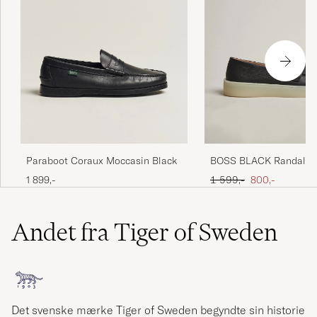
Paraboot Coraux Moccasin Black
BOSS BLACK Randal Le
Loafer Black
Ordinary pris
Nedsat pris
1 899,-
1 599,-
800,-
Andet fra Tiger of Sweden
Det svenske mærke Tiger of Sweden begyndte sin historie