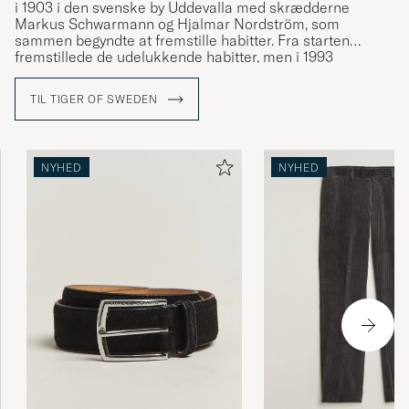
i 1903 i den svenske by Uddevalla med skrædderne
Markus Schwarmann og Hjalmar Nordström, som
sammen begyndte at fremstille habitter. Fra starten
fremstillede de udelukkende habitter, men i 1993
gennemgik mærket store forandringer og udviklede sit
motto "a different cut". Tøjet fik et nyt design og man
TIL TIGER OF SWEDEN
gjorde jakkesættet attraktivt igen. Fra at være blevet båret
af bankmænd var det nu i stedet de mest populære
musikere, som bar deres tøj. En ny æra var begyndt.
NYHED
NYHED