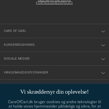
att
FORTROLIGHEDSPOLICY
du
anmälde
dig
till
CARE OF CARL
vårt
nyhetsbrev!
KUNDERÅDGIVNING
SOCIALE MEDIER
VIRKSOMHEDSOPLYSNINGER
Vi skræddersyr din oplevelse!
STILRÅD
CareOfCarl.dk bruger cookies og andre teknologier til
Behøver du hjælp til at finde din stil? Lad os hjælpe dig, vi hjælper
at holde vores hjemmesider pålidelige og sikre, for at
gerne til!