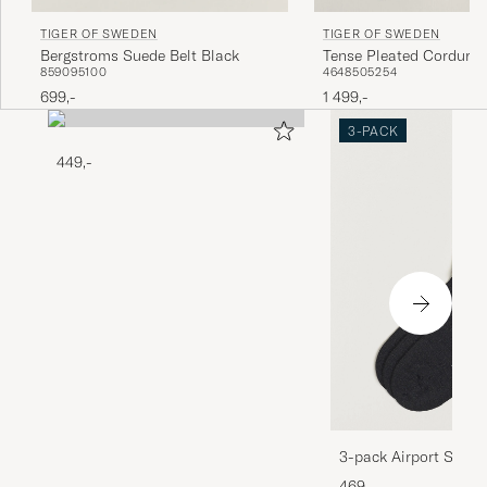
TIGER OF SWEDEN
TIGER OF SWEDEN
Bergstroms Suede Belt Black
Tense Pleated Corduroy
85
90
95
100
46
48
50
52
54
Phantom
699,-
1 499,-
3-PACK
449,-
3-pack Airport Socks
Melange
469,-