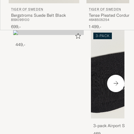
TIGER OF SWEDEN
TIGER OF SWEDEN
Bergstroms Suede Belt Black
Tense Pleated Corduroy
85
90
95
100
46
48
50
52
54
Phantom
699,-
1 499,-
3-PACK
449,-
3-pack Airport Socks
Melange
469,-