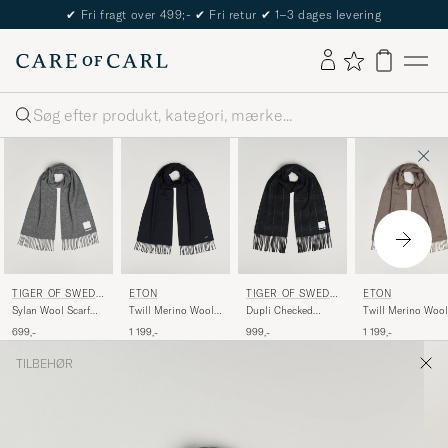
✔
Fri fragt over 499;-
✔
Fri retur
✔
1–3 dages levering
Søg
TIGER OF SWEDE
ETON
TIGER OF SWEDE
ETON
N
N
Sylan Wool Scarf
Twill Merino Wool
Dupli Checked
Twill Merino Wool
Charcoal
Scarf Navy Blue
Wool Scarf Light Ink
Scarf Brown
699,-
1 199,-
999,-
1 199,-
TILBEHØR