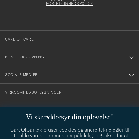
att
FORTROLIGHEDSPOLICY
du
anmälde
dig
till
CARE OF CARL
vårt
nyhetsbrev!
KUNDERÅDGIVNING
SOCIALE MEDIER
VIRKSOMHEDSOPLYSNINGER
Vi skræddersyr din oplevelse!
STILRÅD
CareOfCarl.dk bruger cookies og andre teknologier til
Behøver du hjælp til at finde din stil? Lad os hjælpe dig, vi hjælper
at holde vores hjemmesider pålidelige og sikre, for at
gerne til!