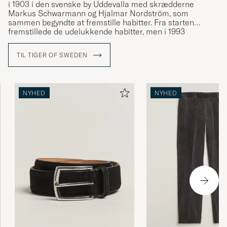
i 1903 i den svenske by Uddevalla med skrædderne
Markus Schwarmann og Hjalmar Nordström, som
sammen begyndte at fremstille habitter. Fra starten
fremstillede de udelukkende habitter, men i 1993
gennemgik mærket store forandringer og udviklede sit
motto "a different cut". Tøjet fik et nyt design og man
TIL TIGER OF SWEDEN
gjorde jakkesættet attraktivt igen. Fra at være blevet båret
af bankmænd var det nu i stedet de mest populære
musikere, som bar deres tøj. En ny æra var begyndt.
NYHED
NYHED