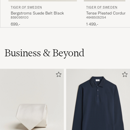
TIGER OF SWEDEN
TIGER OF SWEDEN
Bergstroms Suede Belt Black
Tense Pleated Corduroy
85
90
95
100
46
48
50
52
54
Phantom
699,-
1 499,-
Business & Beyond