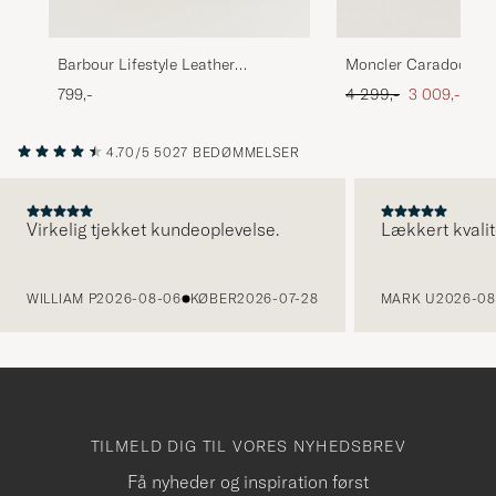
Barbour Lifestyle Leather
Moncler Caradoc Wa
Washbag Brown
Ordinary pris
Nedsat pris
799,-
4 299,-
3 009,-
4.70/5
5027 BEDØMMELSER
Virkelig tjekket kundeoplevelse.
Lækkert kvalit
FORRIGE
WILLIAM P
2026-08-06
KØBER
2026-07-28
MARK U
2026-08
TILMELD DIG TIL VORES NYHEDSBREV
Få nyheder og inspiration først