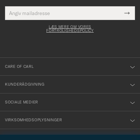
E-
Tack
Dette
mailadresse
Submi
elt skal
för
Newsl
dfyldes
Form
LÆS MERE OM VORES
att
FORTROLIGHEDSPOLICY
du
anmälde
dig
till
CARE OF CARL
vårt
nyhetsbrev!
KUNDERÅDGIVNING
SOCIALE MEDIER
VIRKSOMHEDSOPLYSNINGER