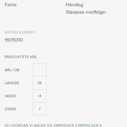
Fakta:
Håndtag
Støvpose medfølger
ARTIKELNUMMER
16015310
PRODUKTETS MÅL
MÅL I CM
LÆNGDE
26
HØJDE
14
DYBDE
7
»
SE HVORDAN VI MÅLER OG OMREGNER STØRRELSER