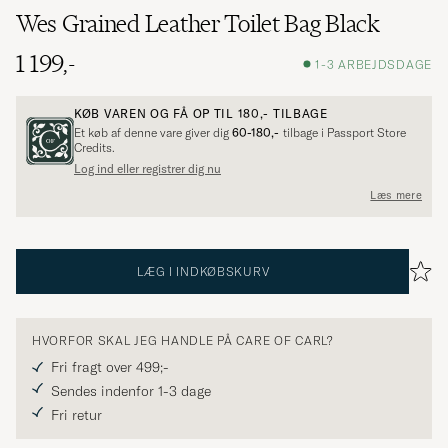
Wes Grained Leather Toilet Bag Black
1 199,-
1-3 ARBEJDSDAGE
KØB VAREN OG FÅ OP TIL
180,-
TILBAGE
Et køb af denne vare giver dig
60-180,-
tilbage i Passport Store
Credits.
Log ind eller registrer dig nu
Læs mere
LÆG I INDKØBSKURV
HVORFOR SKAL JEG HANDLE PÅ CARE OF CARL?
Fri fragt over 499;-
Sendes indenfor 1-3 dage
Fri retur