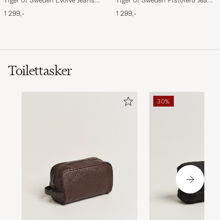
Forever Black
Ripen Blue
1 299,-
1 299,-
Toilettasker
30%