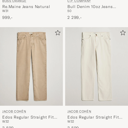
BOSS ORANGE
C.P. COMPANY
Re.Maine Jeans Natural
Bull Denim 10oz Jeans
W31
50
White
999,-
2 299,-
JACOB COHËN
JACOB COHËN
Edos Regular Straight Fit
Edos Regular Straight Fit
W32
W32
Bull Denim Jeans Beige
Bull Denim Jeans White