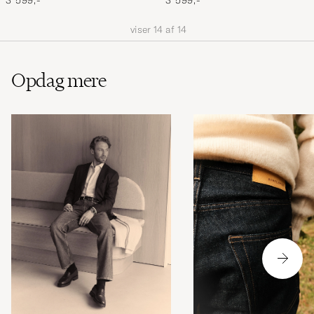
3 599,-
3 599,-
viser
14
af
14
Opdag mere