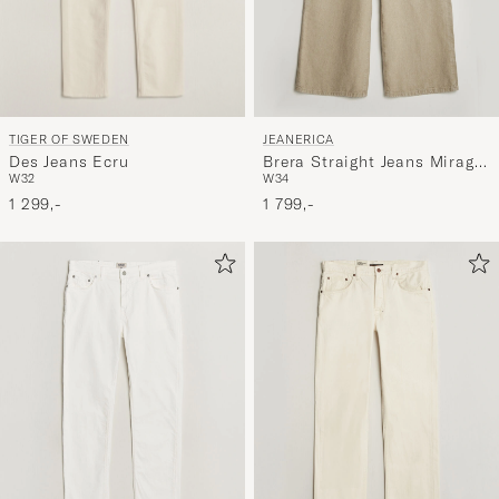
TIGER OF SWEDEN
JEANERICA
Des Jeans Ecru
Brera Straight Jeans Mirage
W32
W34
Rinse
1 299,-
1 799,-