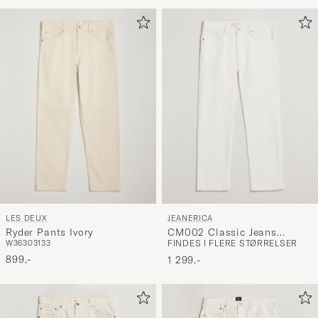
for
at
aktivere
Min
stil,
og
oplev
er
mere
håndpluk
udvalg
til
LES DEUX
JEANERICA
dig.
Ryder Pants Ivory
CM002 Classic Jeans
W36
30
31
33
FINDES I FLERE STØRRELSER
Natural White
899,-
1 299,-