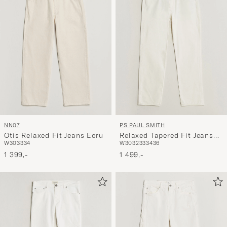
NN07
PS PAUL SMITH
Otis Relaxed Fit Jeans Ecru
Relaxed Tapered Fit Jeans
W30
33
34
W30
32
33
34
36
Off White
1 399,-
1 499,-