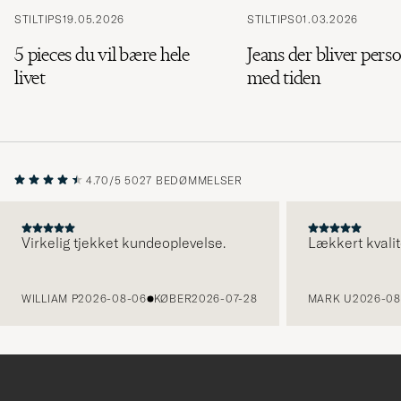
STILTIPS
19.05.2026
STILTIPS
01.03.2026
5 pieces du vil bære hele
Jeans der bliver perso
livet
med tiden
4.70/5
5027 BEDØMMELSER
Virkelig tjekket kundeoplevelse.
Lækkert kvalit
FORRIGE
WILLIAM P
2026-08-06
KØBER
2026-07-28
MARK U
2026-08