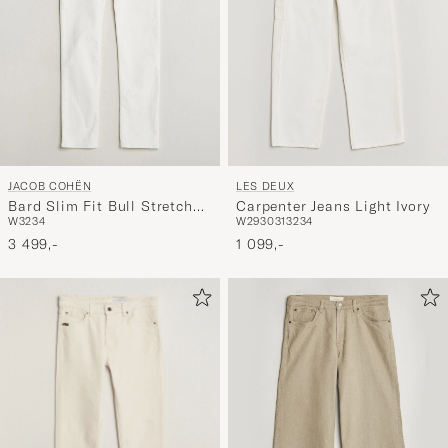
JACOB COHËN
LES DEUX
Bard Slim Fit Bull Stretch
Carpenter Jeans Light Ivory
W32
34
W29
30
31
32
34
Jeans White
3 499,-
1 099,-