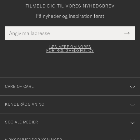
TILMELD DIG TIL VORES NYHEDSBREV
Få nyheder og inspiration først
E-
Tack
Dette
mailadresse
Submi
elt skal
för
Newsl
dfyldes
Form
LÆS MERE OM VORES
att
FORTROLIGHEDSPOLICY
du
anmälde
dig
till
CARE OF CARL
vårt
nyhetsbrev!
KUNDERÅDGIVNING
SOCIALE MEDIER
VIRKSOMHEDSOPLYSNINGER