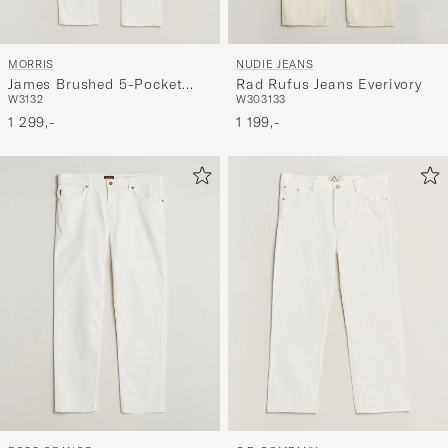
MORRIS
NUDIE JEANS
James Brushed 5-Pocket
Rad Rufus Jeans Everivory
W31
32
W30
31
33
Jeans Off White
1 299,-
1 199,-