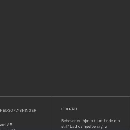
r
STILRÅD
MHEDSOPLYSNINGER
Behøver du hjælp til at finde din
Carl AB
stil? Lad os hjælpe dig, vi