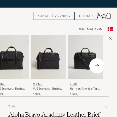
KUNDERÅDGIVNING
STILRÅD
CARL MAGAZINE
BENNE
TUMI
SMO
MISMO
Canvas 
Harrison Avondale Top
 Endeavour Briefcase
M/S Endeavour Briefcase
Zip Briefcase Black
ipse Black/Black
Navy/Dark Brown
8 149,-
5 599,-
99,-
5 399,-
TUMI
Alpha Bravo Academy Leather Brief