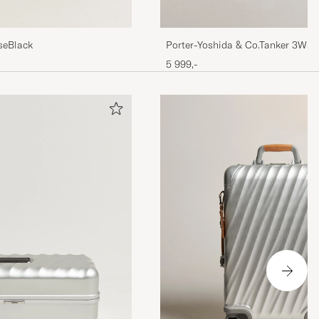
aseBlack
Porter-Yoshida & Co.Tanker 3Wa
BagBlack
5 999,-