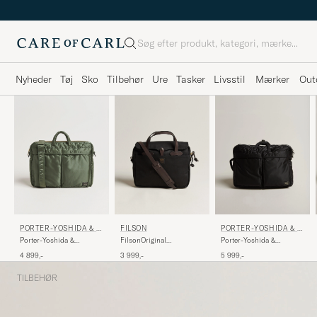
Søg
Nyheder
Tøj
Sko
Tilbehør
Ure
Tasker
Livsstil
Mærker
Out
PORTER-YOSHIDA & C
FILSON
PORTER-YOSHIDA & C
O.
O.
Porter-Yoshida &
FilsonOriginal
Porter-Yoshida &
Co.Tanker 2Way
BriefcaseBlack
Co.Tanker 3Way
4 899,-
3 999,-
5 999,-
Document BagSage Green
Document BagBlack
TILBEHØR