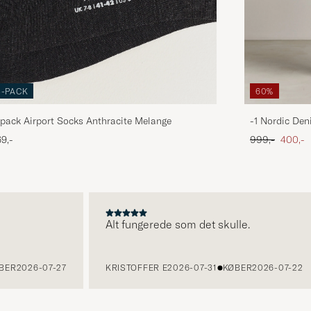
3-PACK
60%
pack Airport Socks Anthracite Melange
-1 Nordic Den
Ordinary pris
Nedsat
9,-
999,-
400,-
Alt fungerede som det skulle.
R
2026-07-27
KRISTOFFER E
2026-07-31
KØBER
2026-07-22