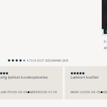
3-
46
4.70/5
5027 BEDØMMELSER
FORRIGE
NÆSTE
ig tjekket kundeoplevelse.
Lækkert kvalitet
M P
2026-08-06
KØBER
2026-07-28
MARK U
2026-08-05
KØBE