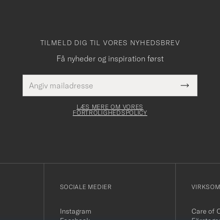
TILMELD DIG TIL VORES NYHEDSBREV
Få nyheder og inspiration først
E-
Dette
mailadresse
Submit
felt skal
Newslette
udfyldes
Form
LÆS MERE OM VORES
FORTROLIGHEDSPOLICY
SOCIALE MEDIER
VIRKSO
Instagram
Care of 