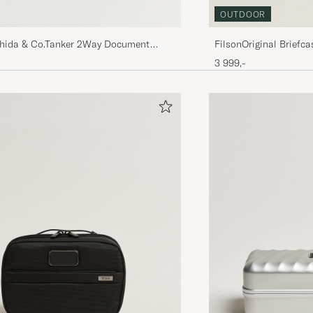
OUTDOOR
shida & Co.Tanker 2Way Document
FilsonOriginal Briefc
reen
3 999,-