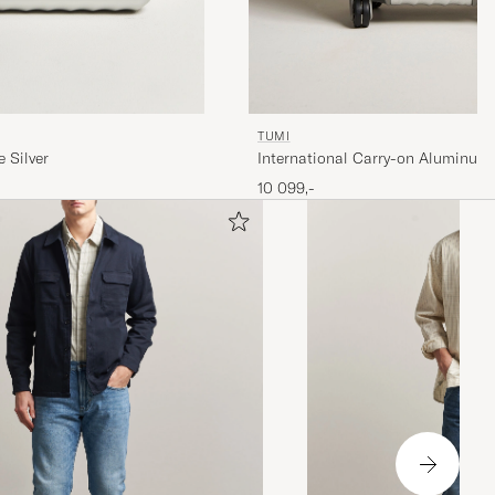
TUMI
 Silver
International Carry-on Aluminum T
Silver
10 099,-