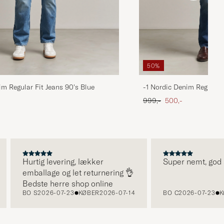
50%
im Regular Fit Jeans 90's Blue
-1 Nordic Denim Regular 
 pris
Ordinary pris
Nedsat pris
999,-
500,-
Hurtig levering, lækker
Super nemt, god ser
emballage og let returnering 👌
Bedste herre shop online
BO S
2026-07-23
KØBER
2026-07-14
BO C
2026-07-23
KØB