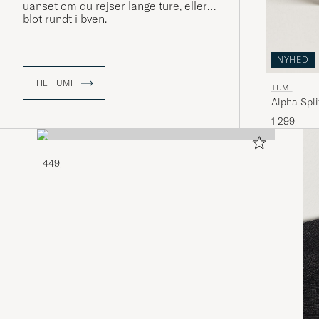
uanset om du rejser lange ture, eller
blot rundt i byen.
NYHED
TIL TUMI
TUMI
Alpha Spli
1 299,-
449,-