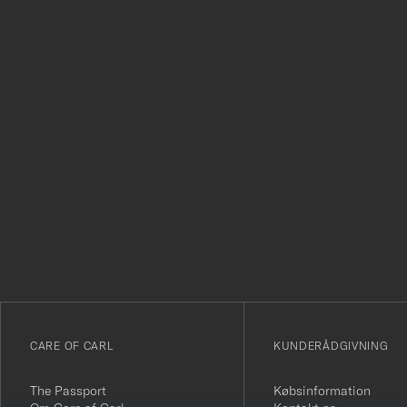
Tack
för
att
du
anmälde
dig
till
vårt
CARE OF CARL
KUNDERÅDGIVNING
nyhetsbrev!
The Passport
Købsinformation