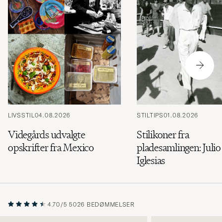
udvalg
til
dig.
LIVSSTIL
04.08.2026
STILTIPS
01.08.2026
Videgårds udvalgte
Stilikoner fra
opskrifter fra Mexico
pladesamlingen: Julio
Iglesias
4.70/5
5026 BEDØMMELSER