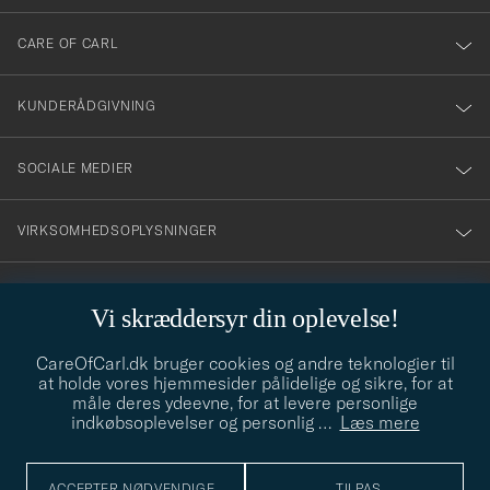
dig
till
CARE OF CARL
vårt
nyhetsbrev!
KUNDERÅDGIVNING
SOCIALE MEDIER
VIRKSOMHEDSOPLYSNINGER
Vi skræddersyr din oplevelse!
STILRÅD
CareOfCarl.dk bruger cookies og andre teknologier til
Behøver du hjælp til at finde din stil? Lad os hjælpe dig, vi hjælper
at holde vores hjemmesider pålidelige og sikre, for at
gerne til!
info@careofcarl.dk
måle deres ydeevne, for at levere personlige
indkøbsoplevelser og personlig
…
Læs mere
STILRÅD
ACCEPTER NØDVENDIGE
TILPAS