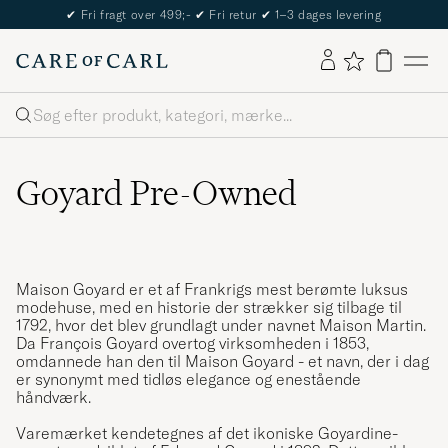
✔
Fri fragt over 499;-
✔
Fri retur
✔
1–3 dages levering
Søg
Goyard Pre-Owned
Maison Goyard er et af Frankrigs mest berømte luksus
modehuse, med en historie der strækker sig tilbage til
1792, hvor det blev grundlagt under navnet Maison Martin.
Da François Goyard overtog virksomheden i 1853,
omdannede han den til Maison Goyard - et navn, der i dag
er synonymt med tidløs elegance og enestående
håndværk.
Varemærket kendetegnes af det ikoniske Goyardine-