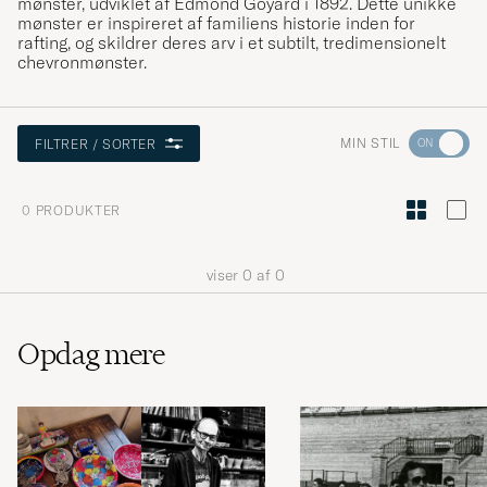
mønster, udviklet af Edmond Goyard i 1892. Dette unikke
mønster er inspireret af familiens historie inden for
rafting, og skildrer deres arv i et subtilt, tredimensionelt
chevronmønster.
Gå
MIN STIL
FILTRER / SORTER
til
Stilråd
0
PRODUKTER
for
at
viser
0
af
0
aktivere
Min
stil,
Opdag mere
og
oplev
er
mere
håndpluk