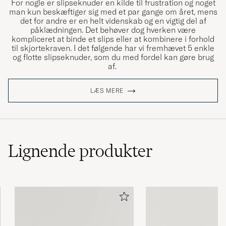
For nogle er slipseknuder en kilde til frustration og noget
man kun beskæftiger sig med et par gange om året, mens
det for andre er en helt videnskab og en vigtig del af
påklædningen. Det behøver dog hverken være
Väldigt läckra och tillverkade av kvalitativt
kompliceret at binde et slips eller at kombinere i forhold
material. Värda pengarna!
til skjortekraven. I det følgende har vi fremhævet 5 enkle
og flotte slipseknuder, som du med fordel kan gøre brug
OLIVER Å
KØBTE PÅ CAREOFCARL.SE
af.
LÆS MERE
Snygg slips. Såg ut som jag förväntade mig
från bilderna.
SAMUEL L
KØBTE PÅ CAREOFCARL.SE
Lignende
produkter
Riktigt bra köp, rekommenderar produkten
men framförallt Care of Carl!
SAMUEL F
KØBTE PÅ CAREOFCARL.SE