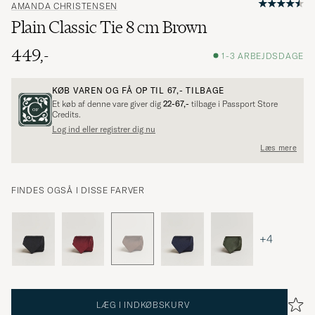
AMANDA CHRISTENSEN
Plain Classic Tie 8 cm Brown
449,-
1-3 ARBEJDSDAGE
KØB VAREN OG FÅ OP TIL
67,-
TILBAGE
Et køb af denne vare giver dig
22-67,-
tilbage i Passport Store
Credits.
Log ind eller registrer dig nu
Læs mere
FINDES OGSÅ I DISSE FARVER
+4
LÆG I INDKØBSKURV