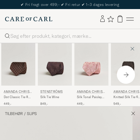
The Care of Carl Passport
Søg
AMANDA CHRIST
STENSTRÖMS
AMANDA CHRIST
AMANDA CHRIS
ENSEN
ENSEN
ENSEN
Dot Classic Tie 8
Silk Tie Wine
Silk Tonal Paisley
Knitted Silk Tie 6
cm Brown/White
Tie 8 cm Powder
cm Brown
449,-
849,-
449,-
549,-
Pink
TILBEHØR
/
SLIPS