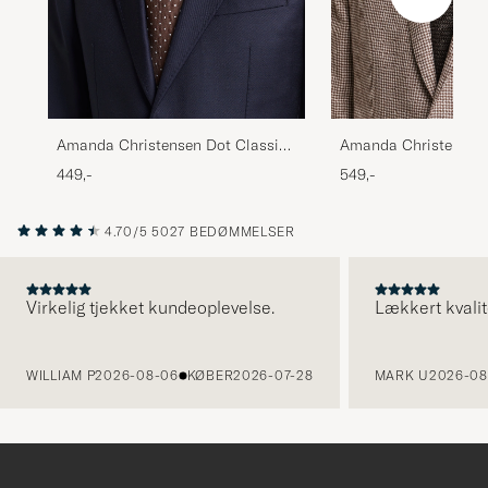
Amanda Christensen Dot Classic
Amanda Christensen 
Tie 8 cm Brown/White
Tie 6 cm Brown
449,-
549,-
4.70/5
5027 BEDØMMELSER
Virkelig tjekket kundeoplevelse.
Lækkert kvalit
FORRIGE
WILLIAM P
2026-08-06
KØBER
2026-07-28
MARK U
2026-08