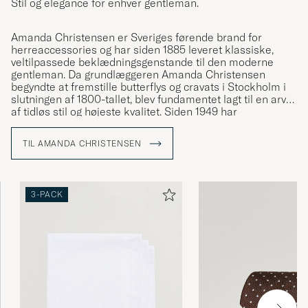
Stil og elegance for enhver gentleman.
Amanda Christensen er Sveriges førende brand for
herreaccessories og har siden 1885 leveret klassiske,
veltilpassede beklædningsgenstande til den moderne
gentleman. Da grundlæggeren Amanda Christensen
begyndte at fremstille butterflys og cravats i Stockholm i
slutningen af 1800-tallet, blev fundamentet lagt til en arv
af tidløs stil og højeste kvalitet. Siden 1949 har
virksomheden været kongelig hofleverandør og tilbyder i
dag slips, tørklæder, lommetørklæder, sokker og
TIL AMANDA CHRISTENSEN
manchetknapper – detaljer der forstærker
personligheden og stilen hos bevidste mænd verden over.
En stor del af produktionen finder sted omkring
Comosøen i Italien, hvor håndværket er blevet bevaret
3-PACK
gennem generationer.