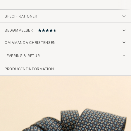
SPECIFIKATIONER
BEDØMMELSER
4.5
OM AMANDA CHRISTENSEN
LEVERING & RETUR
(20 Bedømmelse)
(14)
PRODUCENTINFORMATION
(3)
(2)
(0)
(1)
Känns lite budget. Blir en helt OK four-in-
hand-knut. Men sämre an andra A
Christensen-slipsar.