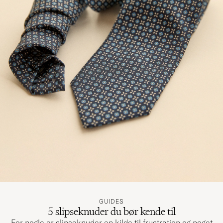
GUIDES
5 slipseknuder du bør kende til
For nogle er slipseknuder en kilde til frustration og noget