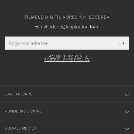
TILMELD DIG TIL VORES NYHEDSBREV
Få nyheder og inspiration først
E-
Tack
Dette
mailadresse
Submi
elt skal
för
Newsl
dfyldes
Form
LÆS MERE OM VORES
att
FORTROLIGHEDSPOLICY
du
anmälde
dig
till
CARE OF CARL
vårt
nyhetsbrev!
KUNDERÅDGIVNING
SOCIALE MEDIER