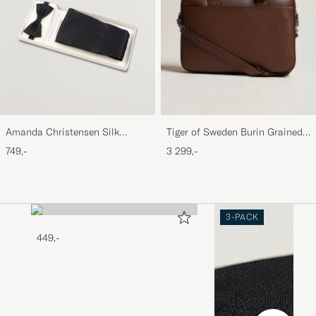
Amanda Christensen Silk
Tiger of Sweden Burin Grained
Cummerbund Set Black Black
Leather Briefcase Brown
749,-
3 299,-
3-PACK
449,-