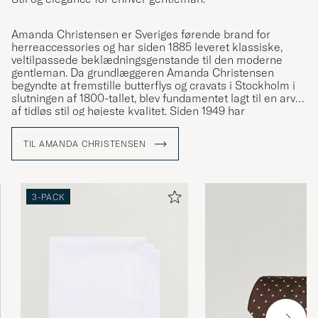
Amanda Christensen er Sveriges førende brand for
herreaccessories og har siden 1885 leveret klassiske,
veltilpassede beklædningsgenstande til den moderne
gentleman. Da grundlæggeren Amanda Christensen
begyndte at fremstille butterflys og cravats i Stockholm i
slutningen af 1800-tallet, blev fundamentet lagt til en arv
af tidløs stil og højeste kvalitet. Siden 1949 har
virksomheden været kongelig hofleverandør og tilbyder i
dag slips, tørklæder, lommetørklæder, sokker og
TIL AMANDA CHRISTENSEN
manchetknapper – detaljer der forstærker
personligheden og stilen hos bevidste mænd verden over.
En stor del af produktionen finder sted omkring
Comosøen i Italien, hvor håndværket er blevet bevaret
3-PACK
gennem generationer.