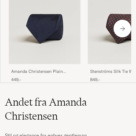
Amanda Christensen Plain
Stenströms Silk Tie Wi
Classic Tie 8 cm Navy
449,-
849,-
Andet fra Amanda
Christensen
Stil og elegance for enhver gentleman.