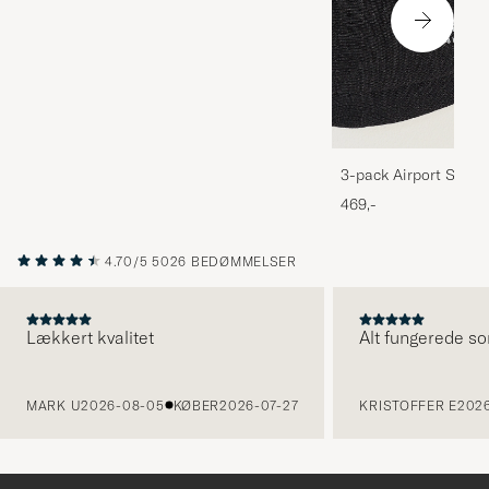
3-pack Airport Socks
Melange
469,-
4.70/5
5026 BEDØMMELSER
Lækkert kvalitet
Alt fungerede so
FORRIGE
MARK U
2026-08-05
KØBER
2026-07-27
KRISTOFFER E
2026