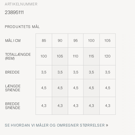
ARTIKELNUMMER
23895111
PRODUKTETS MÅL
MÅL I CM
85
90
95
100
105
TOTALLÆNGDE
100
105
110
115
120
(REM)
BREDDE
3,5
3,5
3,5
3,5
3,5
LÆNGDE
4,5
4,5
4,5
4,5
4,5
SPÆNDE
BREDDE
4,3
4,3
4,3
4,3
4,3
SPÆNDE
»
SE HVORDAN VI MÅLER OG OMREGNER STØRRELSER