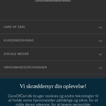
att
du
anmälde
dig
till
CARE OF CARL
vårt
nyhetsbrev!
KUNDERÅDGIVNING
SOCIALE MEDIER
VIRKSOMHEDSOPLYSNINGER
Vi skræddersyr din oplevelse!
STILRÅD
CareOfCarl.dk bruger cookies og andre teknologier til
Behøver du hjælp til at finde din stil? Lad os hjælpe dig, vi hjælper
at holde vores hjemmesider pålidelige og sikre, for at
gerne til!
info@careofcarl.dk
måle deres ydeevne, for at levere personlige