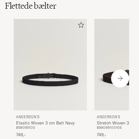
Flettede bælter
ANDERSON'S
ANDERSON'S
Elastic Woven 3 cm Belt Navy
Stretch Woven 3,5 c
85
90
95
100
85
90
95
100
105
749,-
749,-