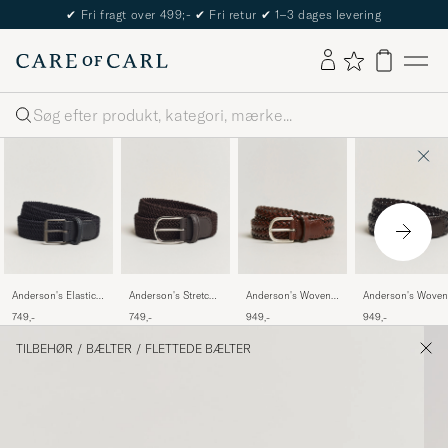
The Care of Carl Passport
Søg
Anderson's Elastic
Anderson's Stretch
Anderson's Woven
Anderson's Woven
Woven 3 cm Belt
Woven 3,5 cm Belt
Leather Belt 3 cm
Leather Belt 3 cm
749,-
749,-
949,-
949,-
Navy
Brown
Cognac
Dark Brown
TILBEHØR
/
BÆLTER
/
FLETTEDE BÆLTER