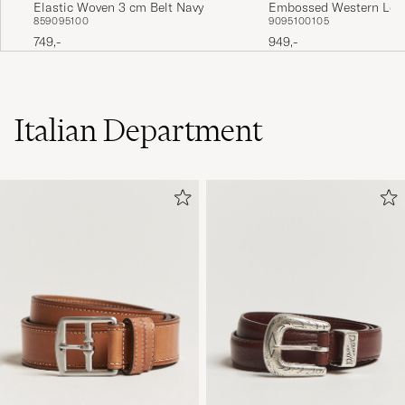
Elastic Woven 3 cm Belt Navy
Embossed Western Leat
85
90
95
100
90
95
100
105
Tan
749,-
949,-
Italian Department