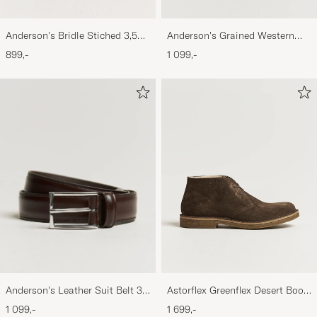
Anderson's Bridle Stiched 3,5
Anderson's Grained Western
cm Leather Belt Tan
Leather Belt 2,5 cm Brown
899,-
1 099,-
Anderson's Leather Suit Belt 3
Astorflex Greenflex Desert Boot
cm Dark Brown
Dark Brown Suede
1 099,-
1 699,-