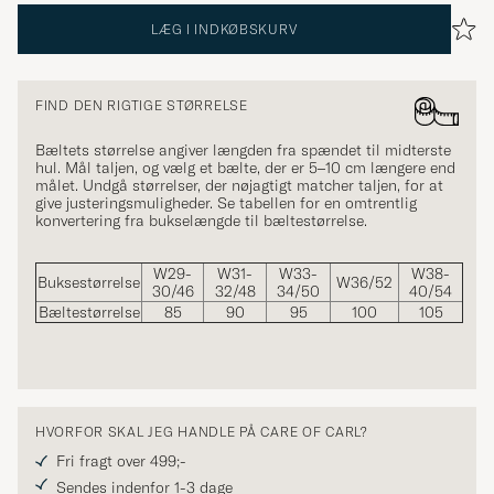
LÆG I INDKØBSKURV
FIND DEN RIGTIGE STØRRELSE
Bæltets størrelse angiver længden fra spændet til midterste
hul. Mål taljen, og vælg et bælte, der er 5–10 cm længere end
målet. Undgå størrelser, der nøjagtigt matcher taljen, for at
give justeringsmuligheder. Se tabellen for en omtrentlig
konvertering fra bukselængde til bæltestørrelse.
W29-
W31-
W33-
W38-
Buksestørrelse
W36/52
30/46
32/48
34/50
40/54
Bæltestørrelse
85
90
95
100
105
HVORFOR SKAL JEG HANDLE PÅ CARE OF CARL?
Fri fragt over 499;-
Sendes indenfor 1-3 dage