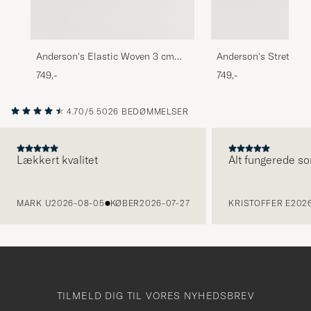
Anderson's Elastic Woven 3 cm
Anderson's Stretch 
Belt Navy
Belt Brown
749,-
749,-
4.70/5
5026 BEDØMMELSER
Lækkert kvalitet
Alt fungerede so
FORRIGE
MARK U
2026-08-05
KØBER
2026-07-27
KRISTOFFER E
2026
TILMELD DIG TIL VORES NYHEDSBREV