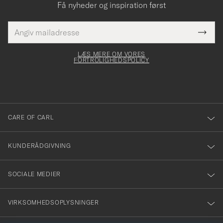
Få nyheder og inspiration først
E-
Tack
Dette
mailadresse
Submi
elt skal
för
Newsl
dfyldes
Form
LÆS MERE OM VORES
att
FORTROLIGHEDSPOLICY
du
anmälde
dig
till
CARE OF CARL
vårt
nyhetsbrev!
KUNDERÅDGIVNING
SOCIALE MEDIER
VIRKSOMHEDSOPLYSNINGER