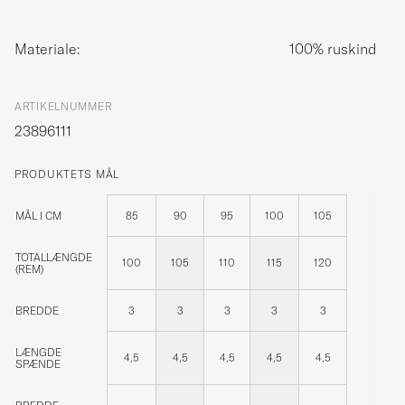
Materiale:
100% ruskind
ARTIKELNUMMER
23896111
PRODUKTETS MÅL
MÅL I CM
85
90
95
100
105
TOTALLÆNGDE
100
105
110
115
120
(REM)
BREDDE
3
3
3
3
3
LÆNGDE
4,5
4,5
4,5
4,5
4,5
SPÆNDE