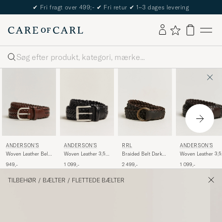
✔
Fri fragt over 499;-
✔
Fri retur
✔
1–3 dages levering
Søg
ANDERSON'S
ANDERSON'S
ANDERSON'S
RRL
Woven Leather Belt
Woven Leather 3,5
Woven Leather 3,5
Braided Belt Dark
3 cm Cognac
cm Belt Tanned
cm Belt Dark Bro
Brown
949,-
1 099,-
1 099,-
2 499,-
Black
TILBEHØR
/
BÆLTER
/
FLETTEDE BÆLTER