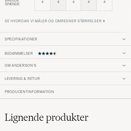
BREDDE
4
4
4
4
4
SPÆNDE
»
SE HVORDAN VI MÅLER OG OMREGNER STØRRELSER
SPECIFIKATIONER
BEDØMMELSER
OM ANDERSON'S
Bra material, normal passform, snabb
leverans.
LEVERING & RETUR
STEFAN H
KØBTE PÅ CAREOFCARL.SE
PRODUCENTINFORMATION
Lignende
produkter