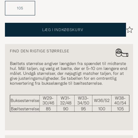
105
LÆG I INDKØBSKURV
FIND DEN RIGTIGE STØRRELSE
Bæltets størrelse angiver længden fra spændet til midterste
hul. Mål taljen, og vælg et bælte, der er 5–10 cm længere end
målet. Undgå størrelser, der nøjagtigt matcher taljen, for at
give justeringsmuligheder. Se tabellen for en omtrentlig
konvertering fra bukselængde til bæltestørrelse.
W29-
W31-
W33-
W38-
Buksestørrelse
W36/52
30/46
32/48
34/50
40/54
Bæltestørrelse
85
90
95
100
105