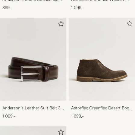
cm Leather Belt Tan
Leather Belt 2,5 cm Brown
899,-
1 099,-
Anderson's Leather Suit Belt 3
Astorflex Greenflex Desert Boot
cm Dark Brown
Dark Brown Suede
1 099,-
1 699,-