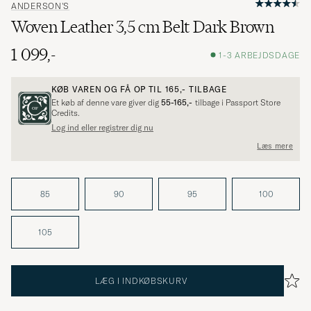
ANDERSON'S
Woven Leather 3,5 cm Belt Dark Brown
1 099,-
1-3 ARBEJDSDAGE
KØB VAREN OG FÅ OP TIL
165,-
TILBAGE
Et køb af denne vare giver dig
55-165,-
tilbage i Passport Store
Credits.
Log ind eller registrer dig nu
Læs mere
85
90
95
100
105
LÆG I INDKØBSKURV