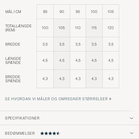
MÅL I CM
85
90
95
100
105
TOTALLÆNGDE
100
105
110
115
120
(REM)
BREDDE
3,5
3,5
3,5
3,5
3,5
LÆNGDE
4,5
4,5
4,5
4,5
4,5
SPÆNDE
BREDDE
4,3
4,3
4,3
4,3
4,3
SPÆNDE
»
SE HVORDAN VI MÅLER OG OMREGNER STØRRELSER
SPECIFIKATIONER
BEDØMMELSER