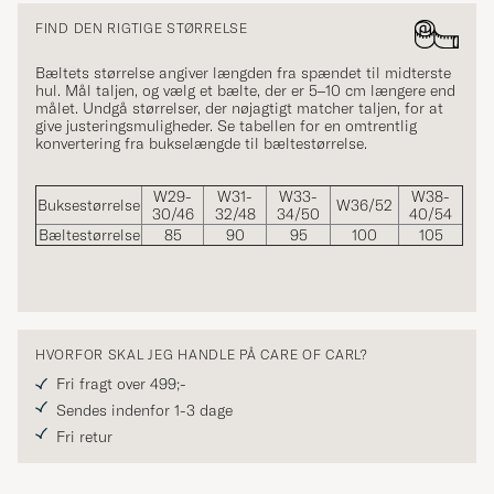
FIND DEN RIGTIGE STØRRELSE
Bæltets størrelse angiver længden fra spændet til midterste
hul. Mål taljen, og vælg et bælte, der er 5–10 cm længere end
målet. Undgå størrelser, der nøjagtigt matcher taljen, for at
give justeringsmuligheder. Se tabellen for en omtrentlig
konvertering fra bukselængde til bæltestørrelse.
W29-
W31-
W33-
W38-
Buksestørrelse
W36/52
30/46
32/48
34/50
40/54
Bæltestørrelse
85
90
95
100
105
HVORFOR SKAL JEG HANDLE PÅ CARE OF CARL?
Fri fragt over 499;-
Sendes indenfor 1-3 dage
Fri retur