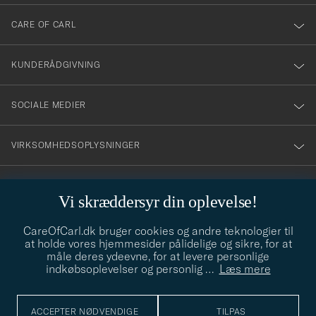
dig
till
CARE OF CARL
vårt
nyhetsbrev!
KUNDERÅDGIVNING
SOCIALE MEDIER
VIRKSOMHEDSOPLYSNINGER
Vi skræddersyr din oplevelse!
STILRÅD
CareOfCarl.dk bruger cookies og andre teknologier til
Behøver du hjælp til at finde din stil? Lad os hjælpe dig, vi hjælper
at holde vores hjemmesider pålidelige og sikre, for at
gerne til!
info@careofcarl.dk
måle deres ydeevne, for at levere personlige
indkøbsoplevelser og personlig
…
Læs mere
STILRÅD
ACCEPTER NØDVENDIGE
TILPAS