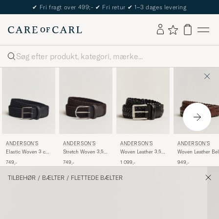
✔
Fri fragt over 499;-
✔
Fri retur
✔
1–3 dages levering
Søg
ANDERSON'S
ANDERSON'S
ANDERSON'S
ANDERSON'S
Elastic Woven 3 cm
Stretch Woven 3,5
Woven Leather 3,5
Woven Leather Bel
Belt Navy
cm Belt Brown
cm Belt Tanned
3 cm Cognac
749,-
749,-
1 099,-
949,-
Black
TILBEHØR
/
BÆLTER
/
FLETTEDE BÆLTER