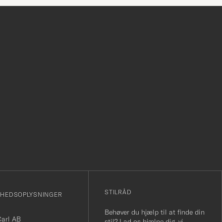
r
STILRÅD
MHEDSOPLYSNINGER
Behøver du hjælp til at finde din
Carl AB
stil? Lad os hjælpe dig, vi