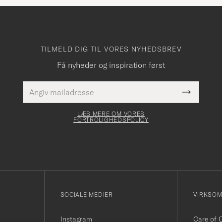
TILMELD DIG TIL VORES NYHEDSBREV
Få nyheder og inspiration først
E-
Dette
mailadresse
Submit
felt skal
Newslette
udfyldes
Form
LÆS MERE OM VORES
FORTROLIGHEDSPOLICY
SOCIALE MEDIER
VIRKSO
Instagram
Care of 