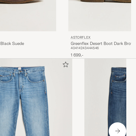
ASTORFLEX
 Black Suede
Greenflex Desert Boot Dark Brow
40
41
42
43
44
45
46
1 699,-