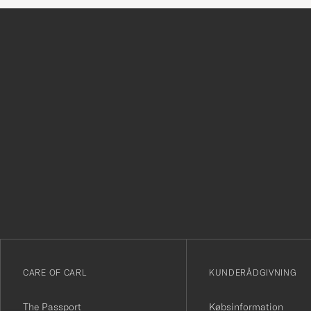
Tack
för
att
du
anmälde
dig
till
vårt
CARE OF CARL
KUNDERÅDGIVNING
nyhetsbrev!
The Passport
Købsinformation