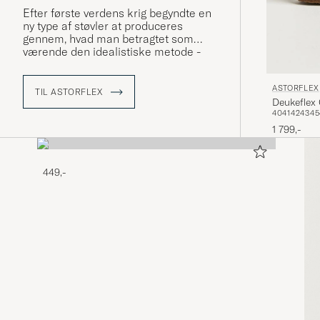
Efter første verdens krig begyndte en
ny type af støvler at produceres
gennem, hvad man betragtet som
værende den idealistiske metode -
ydersøm langs med kanten af sålen.
Denne teknik har Astorflex benyttet
ASTORFLEX
sig af siden 1984.
TIL ASTORFLEX
Deukeflex
40
41
42
43
45
1 799,-
449,-