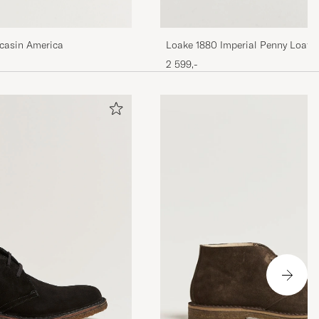
casin America
Loake 1880 Imperial Penny Loafe
2 599,-