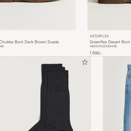
ASTORFLEX
Greenflex Desert Boot
 Chukka Boot Dark Brown Suede
46
40
41
42
43
44
45
46
1 699,-