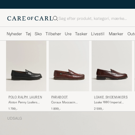
Søg
Nyheder
Tøj
Sko
Tilbehør
Ure
Tasker
Livsstil
Mærker
Out
POLO RALPH LAUREN
PARABOOT
LOAKE SHOEMAKERS
Alston Penny Loafers
Coraux Moccasin
Loake 1880 Imperial
Black Calf
America
Penny Loafer Dark Brown
1 799,-
1 899,-
2 599,-
UDSALG