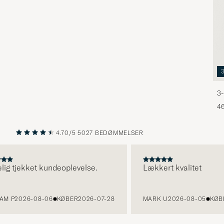
3-
46
4.70/5
5027 BEDØMMELSER
FORRIGE
NÆSTE
g tjekket kundeoplevelse.
Lækkert kvalitet
 P
2026-08-06
KØBER
2026-07-28
MARK U
2026-08-05
KØBER