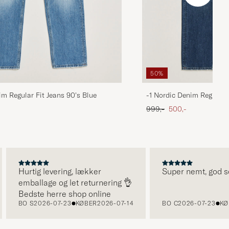
50%
im Regular Fit Jeans 90's Blue
-1 Nordic Denim Regular 
 pris
Ordinary pris
Nedsat pris
999,-
500,-
Hurtig levering, lækker
Super nemt, god serv
emballage og let returnering 👌
Bedste herre shop online
BO S
2026-07-23
KØBER
2026-07-14
BO C
2026-07-23
KØBE