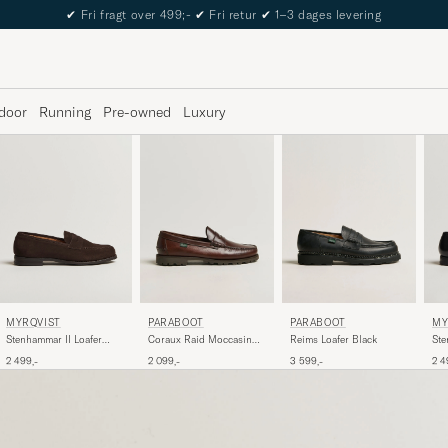
✔
Fri fragt over 499;-
✔
Fri retur
✔
1–3 dages levering
door
Running
Pre-owned
Luxury
MYRQVIST
PARABOOT
MY
PARABOOT
Stenhammar II Loafer
Reims Loafer Black
Ste
Coraux Raid Moccasin
Dark Brown Suede
Bla
America
2 499,-
3 599,-
2 4
2 099,-