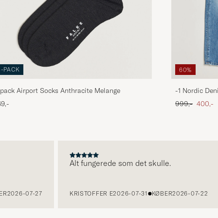
3-PACK
60%
pack Airport Socks Anthracite Melange
-1 Nordic Den
Ordinary pris
Nedsat
9,-
999,-
400,-
Alt fungerede som det skulle.
2026-07-27
KRISTOFFER E
2026-07-31
KØBER
2026-07-22