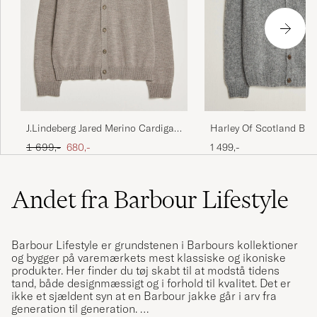
J.Lindeberg Jared Merino Cardigan
Harley Of Scotland Bru
Brindle Melange
Supersoft Lambswool C
Ordinary pris
Nedsat pris
1 699,-
680,-
1 499,-
Mid Grey
Andet fra Barbour Lifestyle
Barbour Lifestyle er grundstenen i Barbours kollektioner
og bygger på varemærkets mest klassiske og ikoniske
produkter. Her finder du tøj skabt til at modstå tidens
tand, både designmæssigt og i forhold til kvalitet. Det er
ikke et sjældent syn at en Barbour jakke går i arv fra
generation til generation.