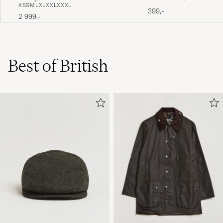
XS
S
M
L
XL
XXL
XXXL
Tartan Harvest Gold
399,-
2 999,-
Best of British