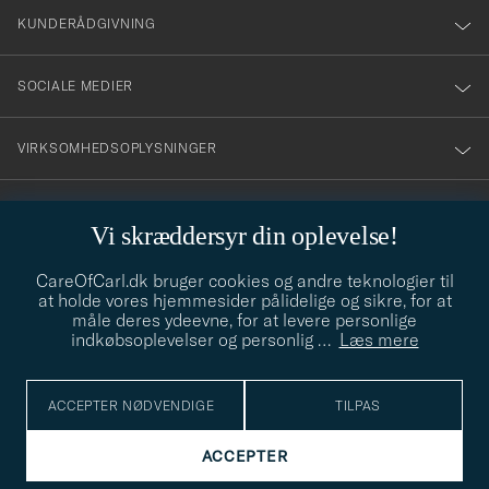
nyhetsbrev!
KUNDERÅDGIVNING
SOCIALE MEDIER
VIRKSOMHEDSOPLYSNINGER
Vi skræddersyr din oplevelse!
STILRÅD
CareOfCarl.dk bruger cookies og andre teknologier til
Behøver du hjælp til at finde din stil? Lad os hjælpe dig, vi hjælper
at holde vores hjemmesider pålidelige og sikre, for at
gerne til!
info@careofcarl.dk
måle deres ydeevne, for at levere personlige
indkøbsoplevelser og personlig
…
Læs mere
STILRÅD
ACCEPTER NØDVENDIGE
TILPAS
© Care of Carl 2026
ACCEPTER