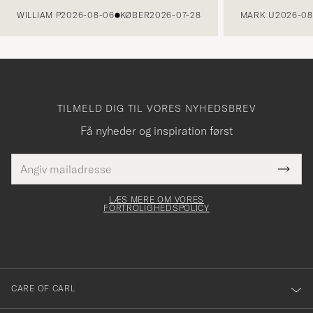
WILLIAM P
2026-08-06
KØBER
2026-07-28
MARK U
2026-08
TILMELD DIG TIL VORES NYHEDSBREV
Få nyheder og inspiration først
E-
Tack
Dette
mailadresse
Submi
elt skal
för
Newsl
dfyldes
Form
LÆS MERE OM VORES
att
FORTROLIGHEDSPOLICY
du
anmälde
dig
till
CARE OF CARL
vårt