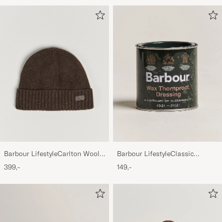
Barbour LifestyleCarlton Wool
Barbour LifestyleClassic
BeanieMid Brown
Thornproof Dressing
399,-
149,-