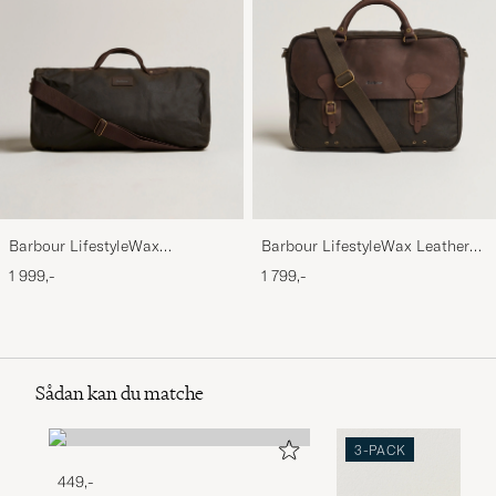
Barbour LifestyleWax
Barbour LifestyleWax Leather
HoldallOlive
Briefcase Olive
1 999,-
1 799,-
Sådan kan du matche
3-PACK
449,-