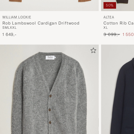
50%
WILLIAM LOCKIE
ALTEA
Rob Lambswool Cardigan Driftwood
Cotton Rib Ca
S
M
L
XXL
XL
Ordinary pris
Nedsa
1 649,-
3 099,-
1 550