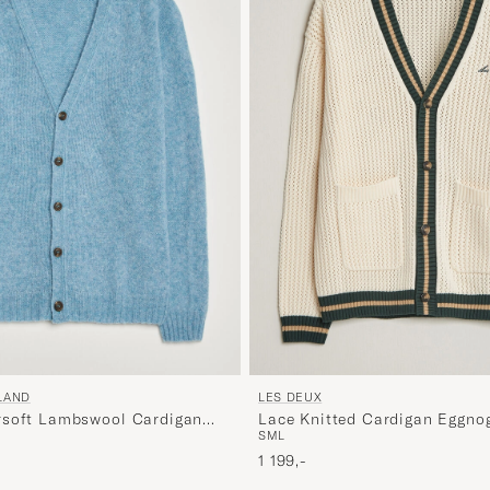
LAND
LES DEUX
rsoft Lambswool Cardigan
Lace Knitted Cardigan Eggno
S
M
L
1 199,-