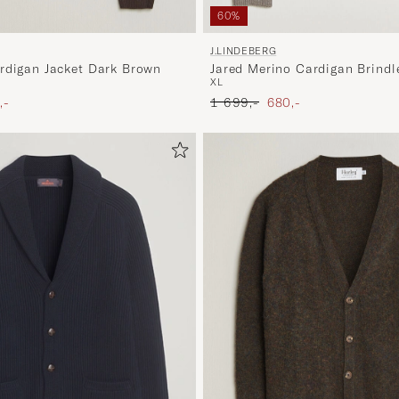
60%
J.LINDEBERG
rdigan Jacket Dark Brown
Jared Merino Cardigan Brindl
XL
t pris
Ordinary pris
Nedsat pris
,-
1 699,-
680,-