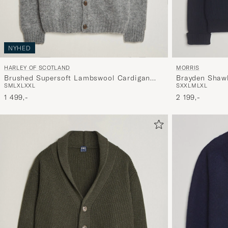
NYHED
HARLEY OF SCOTLAND
MORRIS
Brushed Supersoft Lambswool Cardigan
Brayden Shaw
S
M
L
XL
XXL
S
XXL
M
L
XL
Mid Grey
1 499,-
2 199,-