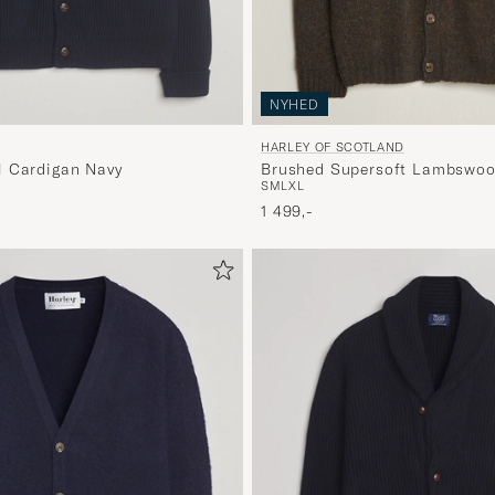
NYHED
HARLEY OF SCOTLAND
Brushed Supersoft Lambswoo
l Cardigan Navy
S
M
L
XL
Carob
1 499,-