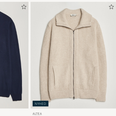
NYHED
ALTEA