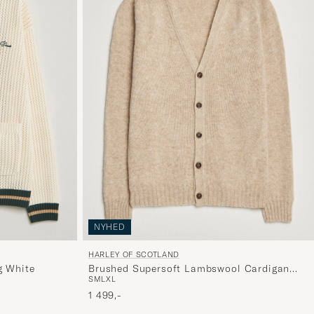
NYHED
HARLEY OF SCOTLAND
g White
Brushed Supersoft Lambswool Cardigan
S
M
L
XL
Calico
1 499,-