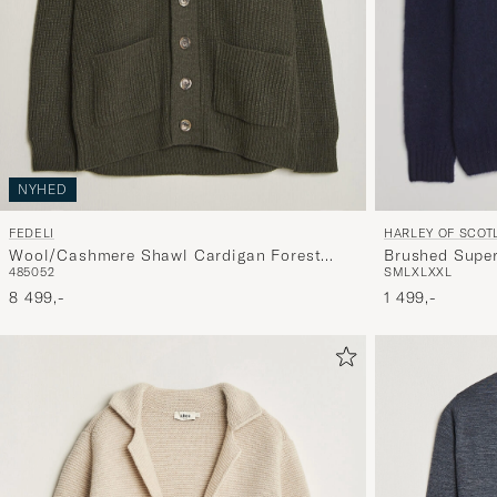
NYHED
FEDELI
HARLEY OF SCOT
Wool/Cashmere Shawl Cardigan Forest
Brushed Supe
48
50
52
S
M
L
XL
XXL
Green
Navy
8 499,-
1 499,-