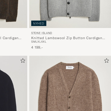
NYHED
STONE ISLAND
l Cardigan
Knitted Lambswool Zip Button Cardigan
S
M
L
XL
XXL
Grey Melange
4 199,-