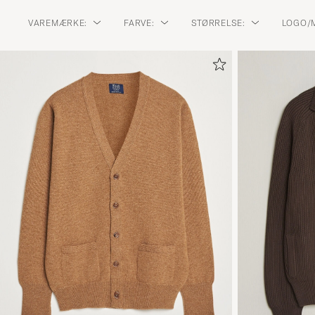
VAREMÆRKE:
FARVE:
STØRRELSE:
LOGO/M