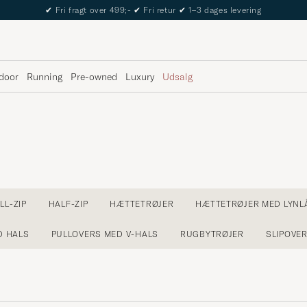
The Care of Carl Passport
door
Running
Pre-owned
Luxury
Udsalg
LL-ZIP
HALF-ZIP
HÆTTETRØJER
HÆTTETRØJER MED LYNL
D HALS
PULLOVERS MED V-HALS
RUGBYTRØJER
SLIPOVE