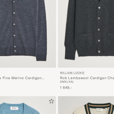
WILLIAM LOCKIE
a Fine Merino Cardigan
Rob Lambswool Cardigan Cha
S
M
XL
XXL
t pris
1 649,-