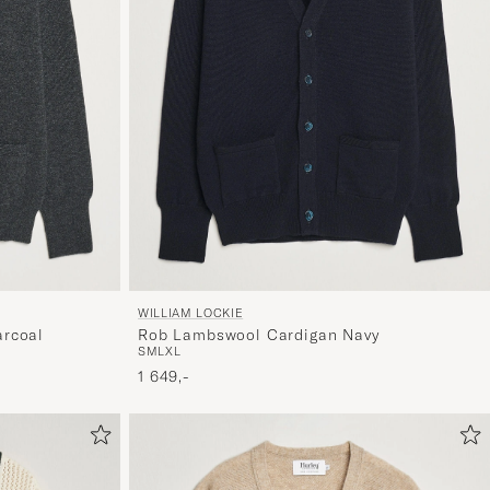
WILLIAM LOCKIE
rcoal
Rob Lambswool Cardigan Navy
S
M
L
XL
1 649,-