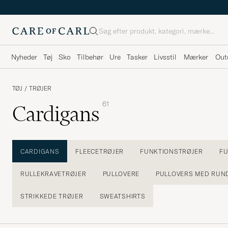
Søg
Nyheder
Tøj
Sko
Tilbehør
Ure
Tasker
Livsstil
Mærker
Out
TØJ
/
TRØJER
61
Cardigans
CARDIGANS
FLEECETRØJER
FUNKTIONSTRØJER
FU
RULLEKRAVETRØJER
PULLOVERE
PULLOVERS MED RUN
STRIKKEDE TRØJER
SWEATSHIRTS