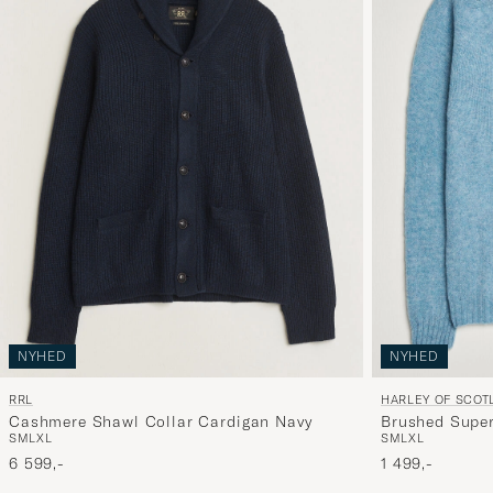
NYHED
NYHED
RRL
HARLEY OF SCOT
Cashmere Shawl Collar Cardigan Navy
Brushed Supe
S
M
L
XL
S
M
L
XL
Loch Blue
6 599,-
1 499,-