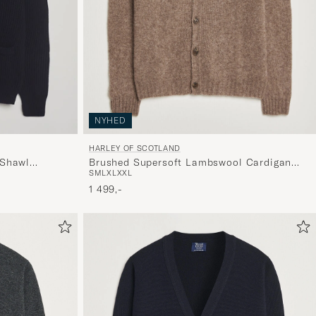
NYHED
HARLEY OF SCOTLAND
Brushed Supersoft Lambswool Cardigan
 Shawl
S
M
L
XL
XXL
Tundra
1 499,-