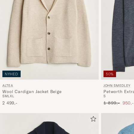
50%
NYHED
JOHN SMEDLEY
ALTEA
Petworth Extr
Wool Cardigan Jacket Beige
S
S
M
L
XL
Charcoal
Ordinary pris
Nedsa
1 899,-
950,-
2 499,-