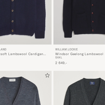
LAND
WILLIAM LOCKIE
rsoft Lambswool Cardigan
Windsor Geelong Lambswool
S
XXL
Cardigan Navy
2 649,-