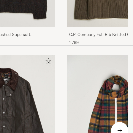
rushed Supersoft
C.P. Company Full Rib Knitted C
isle Volcano/Cameo
Dark Green
1 799,-