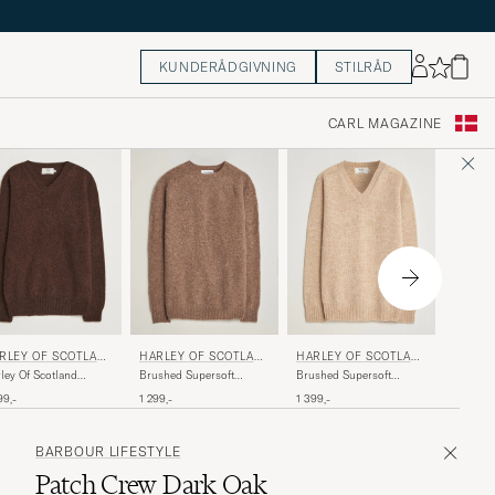
KUNDERÅDGIVNING
STILRÅD
CARL MAGAZINE
MORRI
RLEY OF SCOTLAN
HARLEY OF SCOTLAN
HARLEY OF SCOTLAN
FOR CARE OF CARL
D
D FOR CARE OF CARL
Colin O
ley Of Scotland
Brushed Supersoft
Brushed Supersoft
shed Supersoft
Lambswool Crewneck
Lambswool V-Neck Beige
1 099,-
99,-
1 299,-
1 399,-
mbswool V-Neck
Tundra
own
BARBOUR LIFESTYLE
Patch Crew Dark Oak