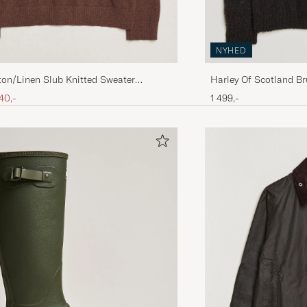
NYHED
on/Linen Slub Knitted Sweater
Harley Of Scotland B
Melange
Lambswool Yolk Fair
ris
edsat pris
40,-
1 499,-