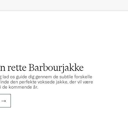
S
en rette Barbourjakke
g lad os guide dig gennem de subtile forskelle
 finde den perfekte voksede jakke, der vil være
d i de kommende år.