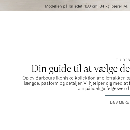
Modellen på billedet: 190 cm, 84 kg, bærer M.
GUIDE
Din guide til at vælge d
Oplev Barbours ikoniske kollektion af oliefrakker, o
i længde, pasform og detaljer. Vi hjælper dig med at
din pålidelige følgesven
LÆS MERE