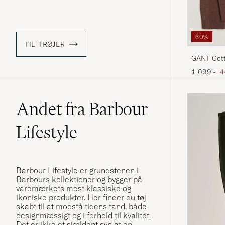
60%
TIL TRØJER
GANT Cott
Hazelnut 
Ordinary p
N
1 099,-
4
Andet fra Barbour
Lifestyle
Barbour Lifestyle er grundstenen i
Barbours kollektioner og bygger på
varemærkets mest klassiske og
ikoniske produkter. Her finder du tøj
skabt til at modstå tidens tand, både
designmæssigt og i forhold til kvalitet.
Det er ikke et sjældent syn at en