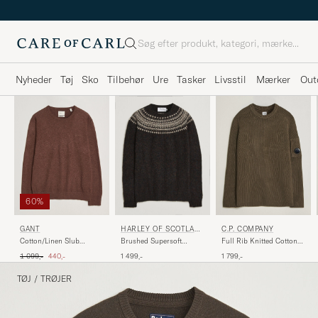
Søg
Nyheder
Tøj
Sko
Tilbehør
Ure
Tasker
Livsstil
Mærker
Out
60%
GANT
HARLEY OF SCOTLAN
C.P. COMPANY
D
Cotton/Linen Slub
Brushed Supersoft
Full Rib Knitted Cotton
Knitted Sweater Hazelnut
Lambswool Yolk Fairisle
Crew Neck Dark Green
Ordinary pris
Nedsat pris
1 099,-
440,-
1 499,-
1 799,-
Melange
Volcano/Cameo
TØJ
/
TRØJER