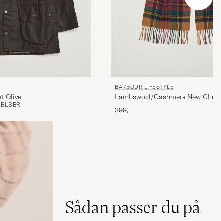
BARBOUR LIFESTYLE
t Olive
Lambswool/Cashmere New Check 
RELSER
Gold
399,-
Sådan passer du på