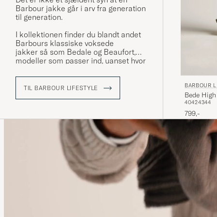
Barbour jakke går i arv fra generation
til generation.
I kollektionen finder du blandt andet
Barbours klassiske voksede
jakker
så som Bedale og Beaufort,
modeller som passer ind, uanset hvor
du er eller hvad du laver, om du er på
jagt eller ude og gå en tur i storbyen.
BARBOUR L
TIL BARBOUR LIFESTYLE
Bede High 
Læs mere om Barbour i vores
40
42
43
44
reportage fra deres fabrik i England »
799,-