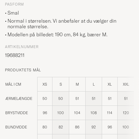
PASFORM
Smal
Normal i størrelsen. Vi anbefaler at du vælger din
normale størrelse.
Modellen på billedet: 190 cm, 84 kg, bærer
M
.
ARTIKELNUMMER
19688211
PRODUKTETS MÅL
MÅL I CM
XS
S
M
L
XL
XXL
ÆRMELÆNGDE
50
50
51
51
51
51
BRYSTVIDDE
96
100
104
108
114
120
BUNDVIDDE
80
82
86
92
96
100