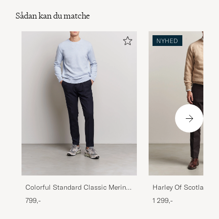
Sådan kan du matche
NYHED
Colorful Standard Classic Merino
Harley Of Scotland 
Wool Crew Neck Polar Blue
Supersoft Lambswoo
799,-
1 299,-
Calico