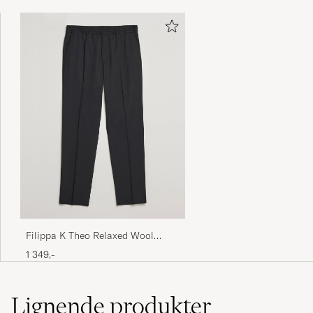
Flot bluse
JEANNETTE R
KØBTE PÅ CAREOFCARL.DK
Laadukas
LASSI H
KØBTE PÅ CAREOFCARL.FI
Mjuk och skön vardagströja.
MIKAEL J
KØBTE PÅ CAREOFCARL.SE
Filippa K Theo Relaxed Wool
Trousers Black
1 349,-
Mycket bra passform. Kraftiga muddar i hals
och armar, positivt.
ANNA C
KØBTE PÅ CAREOFCARL.SE
Lignende
produkter