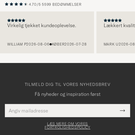
4.70/5
5599 BEDØMMELSER
Virkelig tjekket kundeoplevelse.
Lækkert kvalit
FORRIGE
WILLIAM P
2026-08-06
KØBER
2026-07-28
MARK U
2026-08
TILMELD DIG TIL VORES NYHEDSBREV
Få nyheder og inspiration først
E-
Tack
Dette
mailadresse
Submi
elt skal
för
Newsl
dfyldes
Form
LÆS MERE OM VORES
att
FORTROLIGHEDSPOLICY