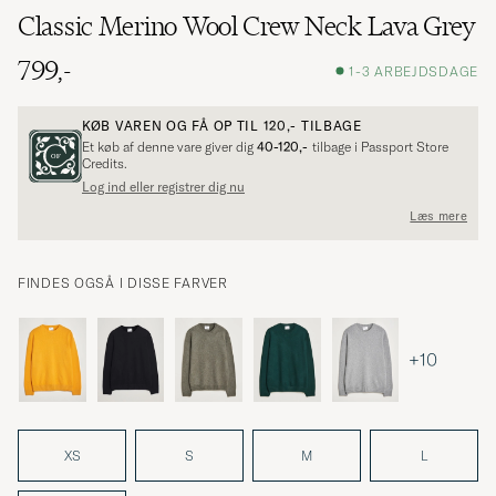
Classic Merino Wool Crew Neck Lava Grey
799,-
1-3 ARBEJDSDAGE
KØB VAREN OG FÅ OP TIL
120,-
TILBAGE
Et køb af denne vare giver dig
40-120,-
tilbage i Passport Store
Credits.
Log ind eller registrer dig nu
Læs mere
FINDES OGSÅ I DISSE FARVER
+10
XS
S
M
L