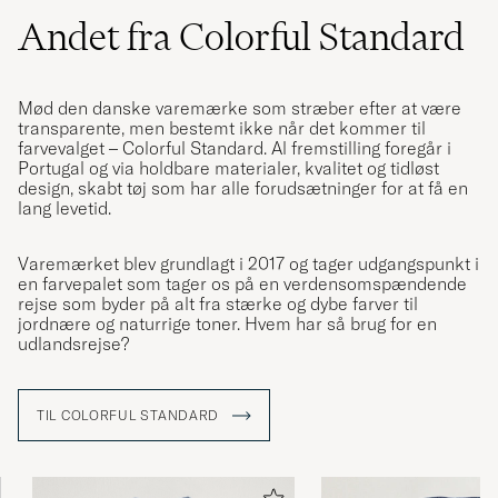
Andet fra Colorful Standard
KATARINA J
KØBTE PÅ CAREOFCARL.SE
Mød den danske varemærke som stræber efter at være
Alt gikk greit.
transparente, men bestemt ikke når det kommer til
farvevalget – Colorful Standard. Al fremstilling foregår i
OLE B
KØBTE PÅ CAREOFCARL.NO
Portugal og via holdbare materialer, kvalitet og tidløst
design, skabt tøj som har alle forudsætninger for at få en
lang levetid.
Mycket skön, fin kvalitet och sitter perfekt,
Varemærket blev grundlagt i 2017 og tager udgangspunkt i
inte så bred.
en farvepalet som tager os på en verdensomspændende
rejse som byder på alt fra stærke og dybe farver til
HENRIK N
KØBTE PÅ CAREOFCARL.SE
jordnære og naturrige toner. Hvem har så brug for en
udlandsrejse?
TIL COLORFUL STANDARD