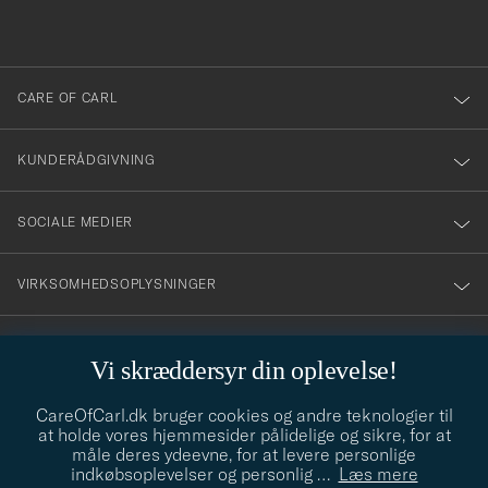
du
anmälde
dig
till
CARE OF CARL
vårt
nyhetsbrev!
KUNDERÅDGIVNING
SOCIALE MEDIER
VIRKSOMHEDSOPLYSNINGER
Vi skræddersyr din oplevelse!
STILRÅD
CareOfCarl.dk bruger cookies og andre teknologier til
Behøver du hjælp til at finde din stil? Lad os hjælpe dig, vi hjælper
at holde vores hjemmesider pålidelige og sikre, for at
gerne til!
info@careofcarl.dk
måle deres ydeevne, for at levere personlige
indkøbsoplevelser og personlig
…
Læs mere
STILRÅD