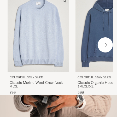
COLORFUL STANDARD
COLORFUL STANDARD
Classic Merino Wool Crew Neck
Classic Organic Hood 
M
L
XL
S
M
L
XL
XXL
Polar Blue
Blue
799,-
599,-