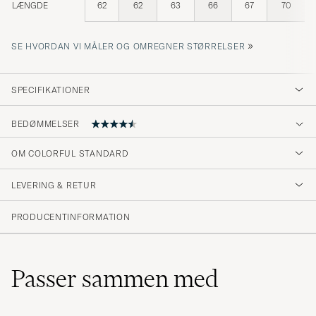
LÆNGDE
62
62
63
66
67
70
»
SE HVORDAN VI MÅLER OG OMREGNER STØRRELSER
SPECIFIKATIONER
BEDØMMELSER
4.7
OM COLORFUL STANDARD
LEVERING & RETUR
(42 Bedømmelse)
(34)
PRODUCENTINFORMATION
(7)
(0)
(2)
(0)
Passer sammen med