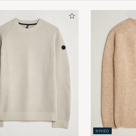
Skön och sitter som den ska!
ANTON L
KØBTE PÅ CAREOFCARL.SE
Tröja och shorts till min stora belåtenhet. Snygg färg på 
beställd storlek.
JAN E
KØBTE PÅ CAREOFCARL.SE
Hurtig levering.
MARIANNE L
KØBTE PÅ CAREOFCARL.DK
Superfin tröja ngt stor i storleken tyckte sonen och bytt
storlek😊
KATARINA J
KØBTE PÅ CAREOFCARL.SE
NYHED