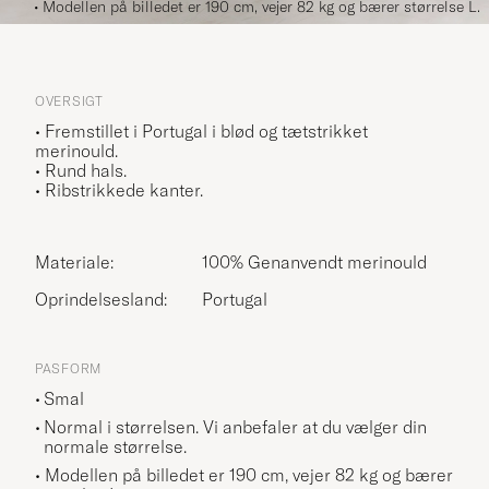
• Modellen på billedet er 190 cm, vejer 82 kg og bærer størrelse L.
OVERSIGT
• Fremstillet i Portugal i blød og tætstrikket
merinould.
• Rund hals.
• Ribstrikkede kanter.
Materiale:
100% Genanvendt merinould
Oprindelsesland:
Portugal
PASFORM
Smal
Normal i størrelsen. Vi anbefaler at du vælger din
normale størrelse.
• Modellen på billedet er 190 cm, vejer 82 kg og bærer