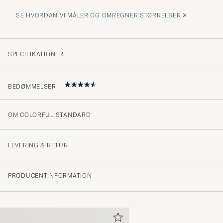
»
SE HVORDAN VI MÅLER OG OMREGNER STØRRELSER
SPECIFIKATIONER
BEDØMMELSER
OM COLORFUL STANDARD
4.7
LEVERING & RETUR
(42 Bedømmelse)
PRODUCENTINFORMATION
(34)
(7)
(0)
(2)
(0)