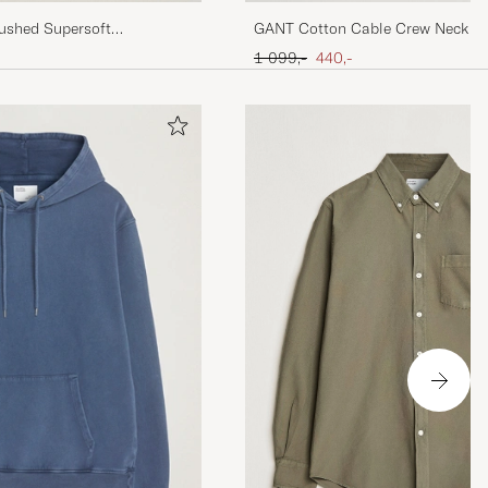
rushed Supersoft
GANT Cotton Cable Crew Neck Pu
Calico
Melange
Ordinary pris
Nedsat pris
1 099,-
440,-
.