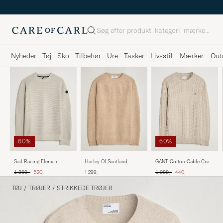
Søg
Nyheder
Tøj
Sko
Tilbehør
Ure
Tasker
Livsstil
Mærker
Out
60%
60%
Sail Racing Element
Harley Of Scotland
GANT Cotton Cable Crew
Seamless Crew Neck
Brushed Supersoft
Neck Pullover Oat
Ordinary pris
Nedsat pris
Ordinary pris
Nedsat pris
1 299,-
520,-
1 299,-
1 099,-
440,-
Sand
Lambswool Crewneck
Melange
Calico
TØJ
/
TRØJER
/
STRIKKEDE TRØJER