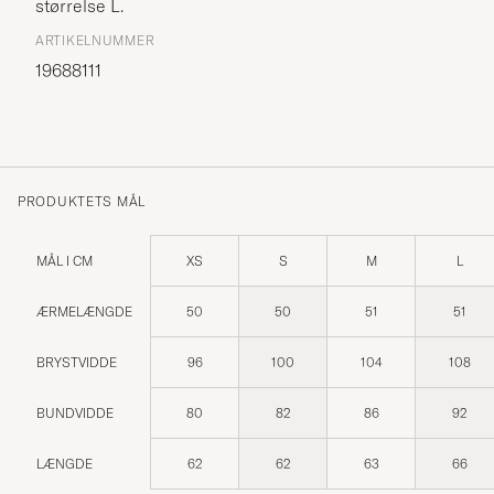
størrelse
L
.
ARTIKELNUMMER
19688111
PRODUKTETS MÅL
MÅL I CM
XS
S
M
L
ÆRMELÆNGDE
50
50
51
51
BRYSTVIDDE
96
100
104
108
BUNDVIDDE
80
82
86
92
LÆNGDE
62
62
63
66