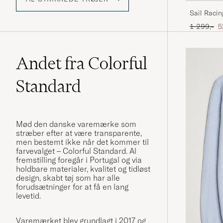
Sail Raci
Ordinary p
N
1 299,-
5
Andet fra Colorful
Standard
Mød den danske varemærke som
stræber efter at være transparente,
men bestemt ikke når det kommer til
farvevalget – Colorful Standard. Al
fremstilling foregår i Portugal og via
holdbare materialer, kvalitet og tidløst
design, skabt tøj som har alle
forudsætninger for at få en lang
levetid.
Varemærket blev grundlagt i 2017 og