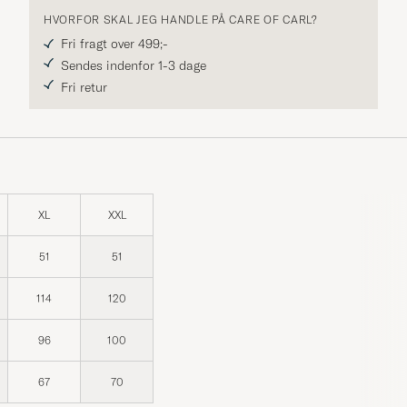
HVORFOR SKAL JEG HANDLE PÅ CARE OF CARL?
Fri fragt over 499;-
Sendes indenfor 1-3 dage
Fri retur
XL
XXL
51
51
114
120
96
100
67
70