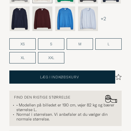
+2
XS
S
M
L
XL
XXL
LÆG I INDKØBSKURV
FIND DEN RIGTIGE STØRRELSE
• Modellen på billedet er 190 cm, vejer 82 kg og bærer
størrelse
L
.
Normal i størrelsen. Vi anbefaler at du vælger din
normale størrelse.