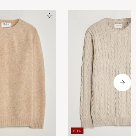
tröja. Bra i
e till en mindre
60%