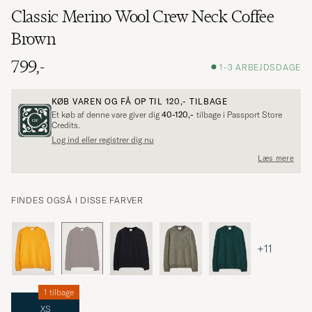
Classic Merino Wool Crew Neck Coffee
Brown
799,-
1-3 ARBEJDSDAGE
KØB VAREN OG FÅ OP TIL
120,-
TILBAGE
Et køb af denne vare giver dig
40-120,-
tilbage i Passport Store
Credits.
Log ind eller registrer dig nu
Læs mere
FINDES OGSÅ I DISSE FARVER
+11
1 tilbage
XS