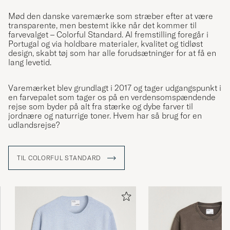
Mød den danske varemærke som stræber efter at være
Skön och sitter som den ska!
transparente, men bestemt ikke når det kommer til
ANTON L
KØBTE PÅ CAREOFCARL.SE
farvevalget – Colorful Standard. Al fremstilling foregår i
Portugal og via holdbare materialer, kvalitet og tidløst
design, skabt tøj som har alle forudsætninger for at få en
lang levetid.
Tröja och shorts till min stora belåtenhet.
Snygg färg på tröja. Bra i beställd storlek.
Varemærket blev grundlagt i 2017 og tager udgangspunkt i
en farvepalet som tager os på en verdensomspændende
JAN E
KØBTE PÅ CAREOFCARL.SE
rejse som byder på alt fra stærke og dybe farver til
jordnære og naturrige toner. Hvem har så brug for en
udlandsrejse?
Hurtig levering.
TIL COLORFUL STANDARD
MARIANNE L
KØBTE PÅ CAREOFCARL.DK
Superfin tröja ngt stor i storleken tyckte
sonen och bytte till en mindre storlek😊