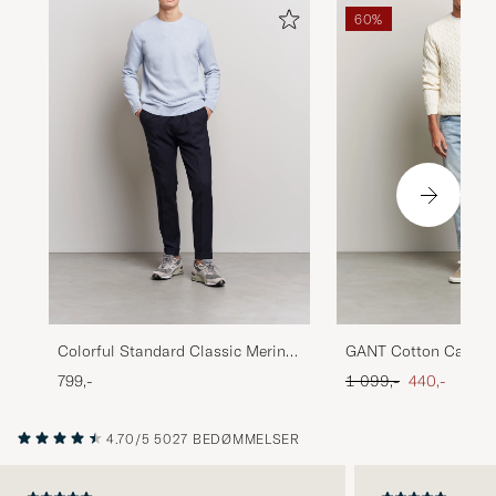
60%
Colorful Standard Classic Merino
GANT Cotton Cable 
Wool Crew Neck Polar Blue
Cream
Ordinary pris
Nedsat pris
799,-
1 099,-
440,-
4.70/5
5027 BEDØMMELSER