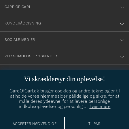
till
CARE OF CARL
vårt
nyhetsbrev!
KUNDERÅDGIVNING
SOCIALE MEDIER
VIRKSOMHEDSOPLYSNINGER
Vi skræddersyr din oplevelse!
STILRÅD
CareOfCarl.dk bruger cookies og andre teknologier til
Behøver du hjælp til at finde din stil? Lad os hjælpe dig, vi hjælper
at holde vores hjemmesider pålidelige og sikre, for at
gerne til!
info@careofcarl.dk
måle deres ydeevne, for at levere personlige
indkøbsoplevelser og personlig
…
Læs mere
STILRÅD
ACCEPTER NØDVENDIGE
TILPAS