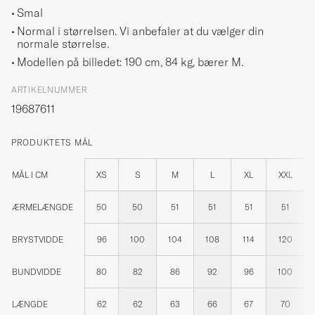
Smal
Normal i størrelsen. Vi anbefaler at du vælger din
normale størrelse.
Modellen på billedet: 190 cm, 84 kg, bærer
M
.
ARTIKELNUMMER
19687611
PRODUKTETS MÅL
MÅL I CM
XS
S
M
L
XL
XXL
ÆRMELÆNGDE
50
50
51
51
51
51
BRYSTVIDDE
96
100
104
108
114
120
BUNDVIDDE
80
82
86
92
96
100
LÆNGDE
62
62
63
66
67
70