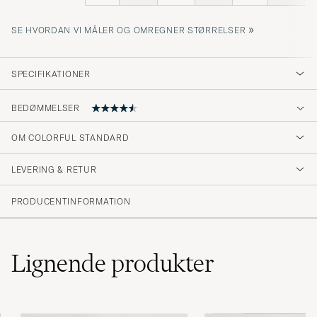
»
SE HVORDAN VI MÅLER OG OMREGNER STØRRELSER
SPECIFIKATIONER
BEDØMMELSER
4.7
OM COLORFUL STANDARD
LEVERING & RETUR
(42 Bedømmelse)
(34)
PRODUCENTINFORMATION
(7)
(0)
(2)
(0)
Lignende
produkter
Flot bluse