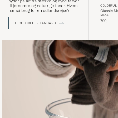
byder på alt fra stærke og dybe farver
til jordnære og naturrige toner. Hvem
COLORFUL
har så brug for en udlandsrejse?
Classic M
M
L
XL
799,-
TIL COLORFUL STANDARD