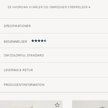
»
SE HVORDAN VI MÅLER OG OMREGNER STØRRELSER
SPECIFIKATIONER
BEDØMMELSER
OM COLORFUL STANDARD
4.7
LEVERING & RETUR
(42 Bedømmelse)
PRODUCENTINFORMATION
(34)
(7)
(0)
(2)
(0)