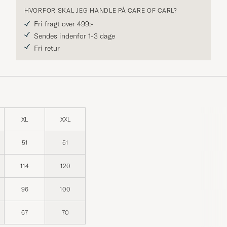
HVORFOR SKAL JEG HANDLE PÅ CARE OF CARL?
Fri fragt over 499;-
Sendes indenfor 1-3 dage
Fri retur
XL
XXL
51
51
114
120
96
100
67
70