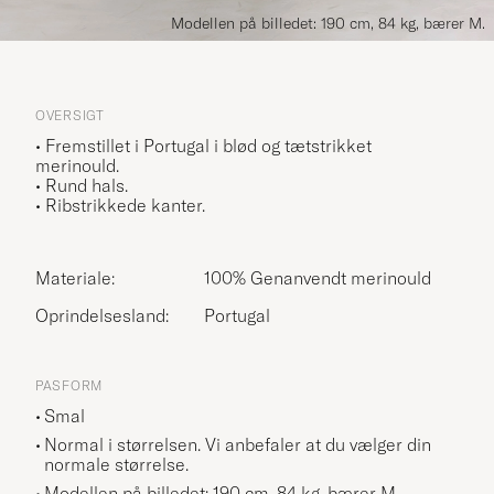
Modellen på billedet: 190 cm, 84 kg, bærer M.
OVERSIGT
• Fremstillet i Portugal i blød og tætstrikket
merinould.
• Rund hals.
• Ribstrikkede kanter.
Materiale:
100% Genanvendt merinould
Oprindelsesland:
Portugal
PASFORM
Smal
Normal i størrelsen. Vi anbefaler at du vælger din
normale størrelse.
Modellen på billedet: 190 cm, 84 kg, bærer
M
.