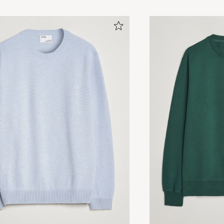
Skön och sitter som den ska!
ANTON L
KØBTE PÅ CAREOFCARL.SE
Tröja och shorts till min stora belåtenhet. Snygg färg på 
beställd storlek.
JAN E
KØBTE PÅ CAREOFCARL.SE
Hurtig levering.
MARIANNE L
KØBTE PÅ CAREOFCARL.DK
Superfin tröja ngt stor i storleken tyckte sonen och bytt
storlek😊
KATARINA J
KØBTE PÅ CAREOFCARL.SE