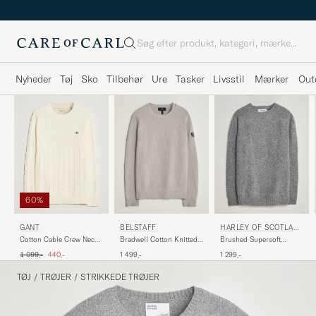
Søg
Nyheder
Tøj
Sko
Tilbehør
Ure
Tasker
Livsstil
Mærker
Out
60%
GANT
BELSTAFF
HARLEY OF SCOTLAN
D
Cotton Cable Crew Neck
Bradwell Cotton Knitted
Brushed Supersoft
Cream
Crew Neck Concrete
Lambswool Crewneck
Ordinary pris
Nedsat pris
1 099,-
440,-
1 499,-
1 299,-
Mid Grey
TØJ
/
TRØJER
/
STRIKKEDE TRØJER