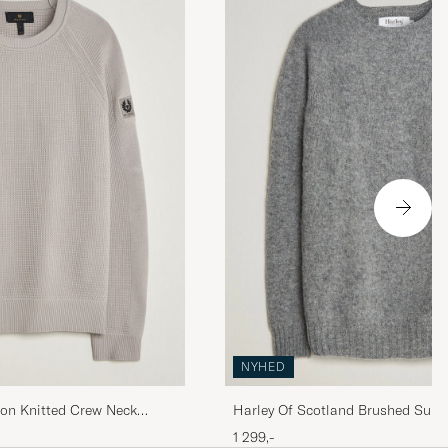
positivt.
NYHED
ton Knitted Crew Neck
Harley Of Scotland Brushed Supe
Lambswool Crewneck Mid Grey
1 299,-