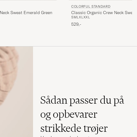
COLORFUL STANDARD
 Neck Sweat Emerald Green
Classic Organic Crew Neck Swea
S
M
L
XL
XXL
529,-
.
Sådan passer du på
og opbevarer
strikkede trøjer