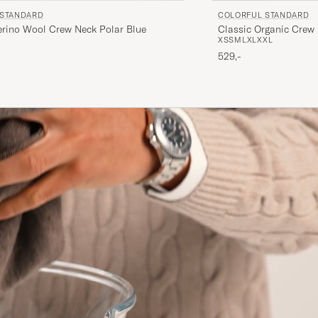
 STANDARD
COLORFUL STANDARD
erino Wool Crew Neck Polar Blue
Classic Organic Crew
Alt gikk greit.
XS
S
M
L
XL
XXL
OLE B
KØBTE PÅ CAREOFCARL.NO
529,-
Mycket skön, fin kvalitet och sitter perfekt, inte så bred
HENRIK N
KØBTE PÅ CAREOFCARL.SE