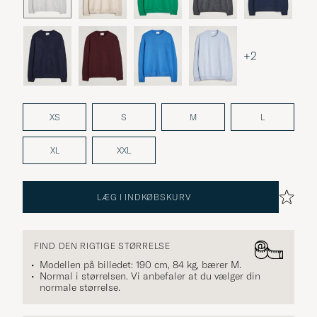
+2
XS
S
M
L
XL
XXL
LÆG I INDKØBSKURV
FIND DEN RIGTIGE STØRRELSE
Modellen på billedet: 190 cm, 84 kg, bærer
M
.
Normal i størrelsen. Vi anbefaler at du vælger din
normale størrelse.