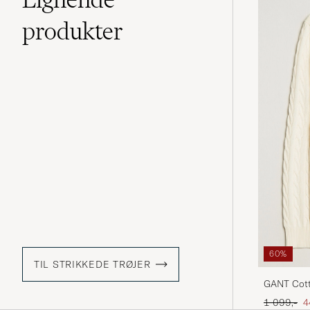
produkter
60%
TIL STRIKKEDE TRØJER
GANT Cott
Ordinary p
N
1 099,-
4