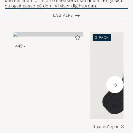
kan eje, men for at dine sneakers skal holde længe skal
du også passe på dem. Vi viser dig hvordan.
LÆS MERE
3-PACK
449,-
3-pack Airport Socks
Melange