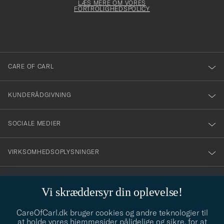
dfyldes
Form
LÆS MERE OM VORES
att
FORTROLIGHEDSPOLICY
du
anmälde
dig
till
CARE OF CARL
vårt
nyhetsbrev!
KUNDERÅDGIVNING
SOCIALE MEDIER
VIRKSOMHEDSOPLYSNINGER
Vi skræddersyr din oplevelse!
STILRÅD
CareOfCarl.dk bruger cookies og andre teknologier til
Behøver du hjælp til at finde din stil? Lad os hjælpe dig, vi hjælper
at holde vores hjemmesider pålidelige og sikre, for at
gerne til!