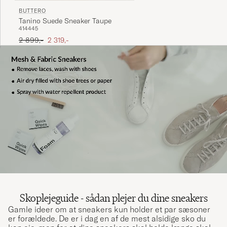
BUTTERO
Tanino Suede Sneaker Taupe
41
44
45
Ordinary pris
Nedsat pris
2 899,-
2 319,-
Skoplejeguide - sådan plejer du dine sneakers
Gamle ideer om at sneakers kun holder et par sæsoner
er forældede. De er i dag en af de mest alsidige sko du