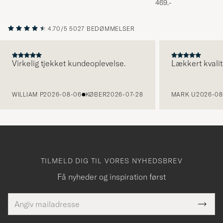
469,-
4.70/5
5027 BEDØMMELSER
Virkelig tjekket kundeoplevelse.
Lækkert kvalit
FORRIGE
WILLIAM P
2026-08-06
KØBER
2026-07-28
MARK U
2026-08
TILMELD DIG TIL VORES NYHEDSBREV
Få nyheder og inspiration først
E-
Tack
Dette
mailadresse
Submi
elt skal
för
Newsl