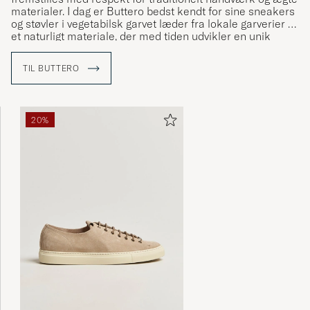
materialer. I dag er Buttero bedst kendt for sine sneakers
og støvler i vegetabilsk garvet læder fra lokale garverier –
et naturligt materiale, der med tiden udvikler en unik
patina. Hver detalje afspejler mærkets toscanske arv og
dets fokus på ærlig, tidløs kvalitet.
TIL BUTTERO
20%