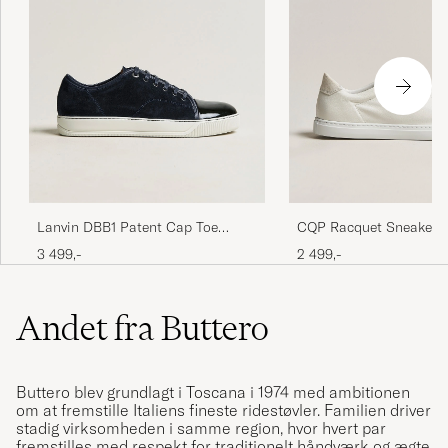
Lanvin DBB1 Patent Cap Toe
CQP Racquet Sneaker 
Sneaker Navy
Leather
3 499,-
2 499,-
Andet fra Buttero
Buttero blev grundlagt i Toscana i 1974 med ambitionen
om at fremstille Italiens fineste ridestøvler. Familien driver
stadig virksomheden i samme region, hvor hvert par
fremstilles med respekt for traditionelt håndværk og ægte