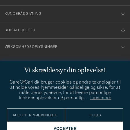
vårt
nyhetsbrev!
KUNDERÅDGIVNING
SOCIALE MEDIER
VIRKSOMHEDSOPLYSNINGER
Vi skræddersyr din oplevelse!
STILRÅD
CareOfCarl.dk bruger cookies og andre teknologier til
Behøver du hjælp til at finde din stil? Lad os hjælpe dig, vi hjælper
at holde vores hjemmesider pålidelige og sikre, for at
gerne til!
info@careofcarl.dk
måle deres ydeevne, for at levere personlige
indkøbsoplevelser og personlig
…
Læs mere
STILRÅD
ACCEPTER NØDVENDIGE
TILPAS
© Care of Carl 2026
ACCEPTER