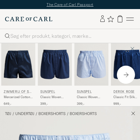
The Care of Carl Passport
Søg
ZIMMERLI OF SW
SUNSPEL
SUNSPEL
DEREK ROSE
ITZERLAND
Mercerized Cotton
Classic Woven
Classic Woven
Classic Fit Silk
Boxer Shorts Navy
Cotton Boxer
Cotton Boxer
Boxer Shorts Navy
649,-
399,-
399,-
999,-
Shorts Navy
Shorts Light Blue
Gingham
TØJ
/
UNDERTØJ
/
BOXERSHORTS
/
BOXERSHORTS