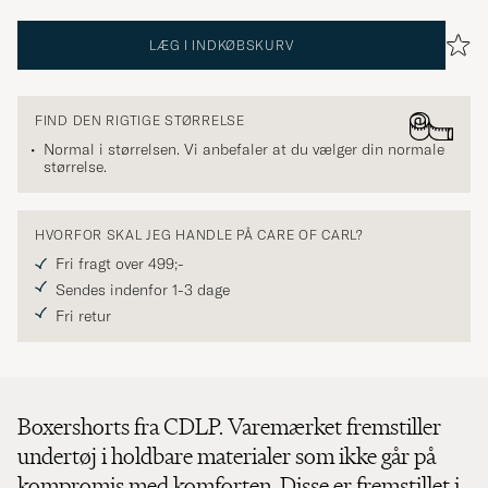
LÆG I INDKØBSKURV
FIND DEN RIGTIGE STØRRELSE
Normal i størrelsen. Vi anbefaler at du vælger din normale
størrelse.
HVORFOR SKAL JEG HANDLE PÅ CARE OF CARL?
Fri fragt over 499;-
Sendes indenfor 1-3 dage
Fri retur
Boxershorts fra CDLP. Varemærket fremstiller
undertøj i holdbare materialer som ikke går på
kompromis med komforten. Disse er fremstillet i