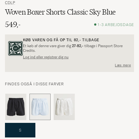
CDLP
Woven Boxer Shorts Classic Sky Blue
549,-
1-3 ARBEJDSDAGE
KØB VAREN OG FÅ OP TIL
82,-
TILBAGE
Et køb af denne vare giver dig
27-82,-
tilbage i Passport Store
Credits.
Log ind eller registrer dig nu
Læs mere
FINDES OGSÅ I DISSE FARVER
S