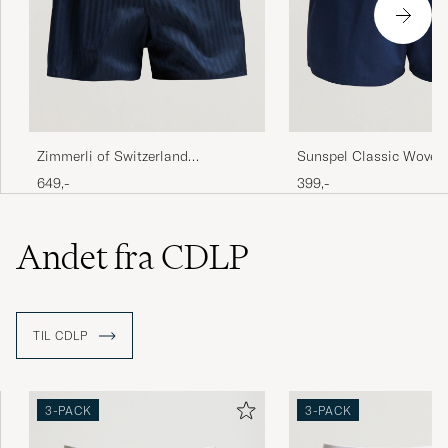
Zimmerli of Switzerland
Sunspel Classic Woven
Mercerized Cotton Boxer Shorts
Boxer Shorts Navy
649,-
399,-
Navy
Andet fra CDLP
TIL CDLP
3-PACK
3-PACK