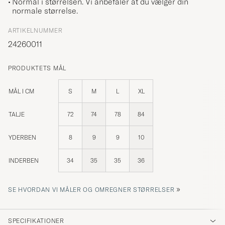
Normal i størrelsen. Vi anbefaler at du vælger din
normale størrelse.
ARTIKELNUMMER
24260011
PRODUKTETS MÅL
MÅL I CM
S
M
L
XL
TALJE
72
74
78
84
YDERBEN
8
9
9
10
INDERBEN
34
35
35
36
»
SE HVORDAN VI MÅLER OG OMREGNER STØRRELSER
SPECIFIKATIONER