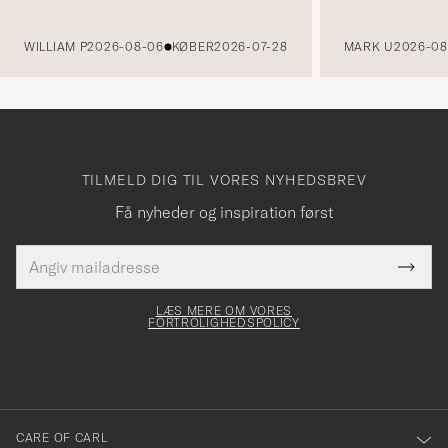
FORRIGE
WILLIAM P
2026-08-06
KØBER
2026-07-28
MARK U
2026-08
TILMELD DIG TIL VORES NYHEDSBREV
Få nyheder og inspiration først
E-
Tack
Dette
mailadresse
Submi
elt skal
för
Newsl
dfyldes
Form
LÆS MERE OM VORES
att
FORTROLIGHEDSPOLICY
du
anmälde
dig
till
CARE OF CARL