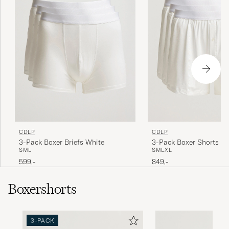
CDLP
CDLP
3-Pack Boxer Briefs White
3-Pack Boxer Shorts W
S
M
L
S
M
L
XL
599,-
849,-
Boxershorts
3-PACK