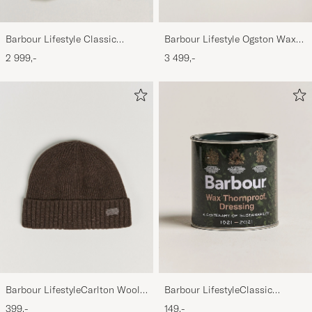
Barbour Lifestyle Classic
Barbour Lifestyle Ogston Waxed
Bedale Jacket Olive
Jacket Olive
2 999,-
3 499,-
Barbour LifestyleCarlton Wool
Barbour LifestyleClassic
BeanieMid Brown
Thornproof Dressing
399,-
149,-