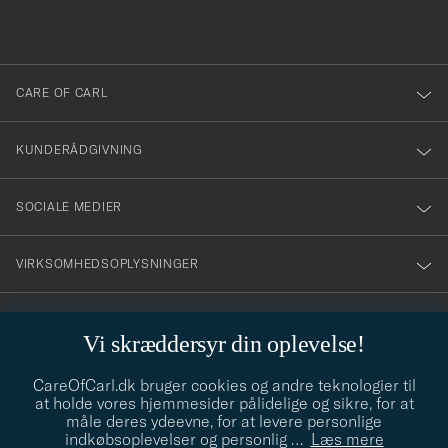
du
anmälde
dig
till
CARE OF CARL
vårt
nyhetsbrev!
KUNDERÅDGIVNING
SOCIALE MEDIER
VIRKSOMHEDSOPLYSNINGER
Vi skræddersyr din oplevelse!
STILRÅD
CareOfCarl.dk bruger cookies og andre teknologier til
Behøver du hjælp til at finde din stil? Lad os hjælpe dig, vi hjælper
at holde vores hjemmesider pålidelige og sikre, for at
gerne til!
info@careofcarl.dk
måle deres ydeevne, for at levere personlige
indkøbsoplevelser og personlig
…
Læs mere
STILRÅD