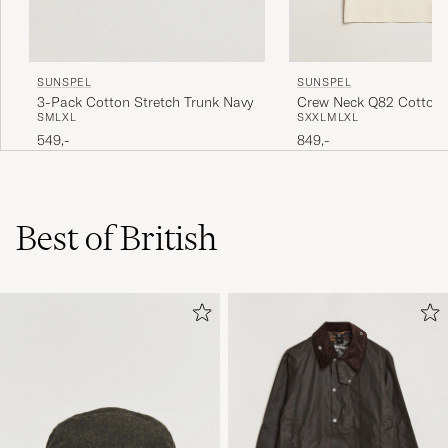
SUNSPEL
SUNSPEL
Crew Neck Q82 Cotton 
3-Pack Cotton Stretch Trunk Navy
S
XXL
M
L
XL
S
M
L
XL
Undyed
849,-
549,-
Best of British