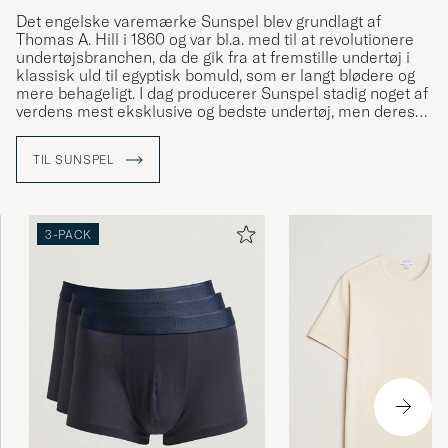
Det engelske varemærke Sunspel blev grundlagt af
Thomas A. Hill i 1860 og var bl.a. med til at revolutionere
undertøjsbranchen, da de gik fra at fremstille undertøj i
klassisk uld til egyptisk bomuld, som er langt blødere og
mere behageligt. I dag producerer Sunspel stadig noget af
verdens mest eksklusive og bedste undertøj, men deres
sortiment er også blevet udvidet med en tøjkollektion,
som ligeledes er i højeste kvalitet og kan gå under
TIL SUNSPEL
kategorien "hverdagsluksus".
3-PACK