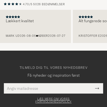
4.70/5
5026 BEDØMMELSER
Lækkert kvalitet
Alt fungerede so
FORRIGE
MARK U
2026-08-05
KØBER
2026-07-27
KRISTOFFER E
2026
TILMELD DIG TIL VORES NYHEDSBREV
Få nyheder og inspiration først
E-
Tack
Dette
mailadresse
Submi
elt skal
för
Newsl
dfyldes
Form
LÆS MERE OM VORES
att
FORTROLIGHEDSPOLICY