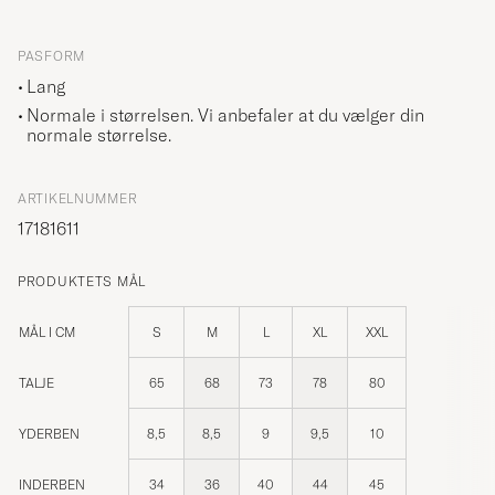
PASFORM
Lang
Normale i størrelsen. Vi anbefaler at du vælger din
normale størrelse.
ARTIKELNUMMER
17181611
PRODUKTETS MÅL
MÅL I CM
S
M
L
XL
XXL
TALJE
65
68
73
78
80
YDERBEN
8,5
8,5
9
9,5
10
INDERBEN
34
36
40
44
45