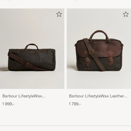
Barbour LifestyleWax
Barbour LifestyleWax Leather
HoldallOlive
Briefcase Olive
1 999,-
1 799,-