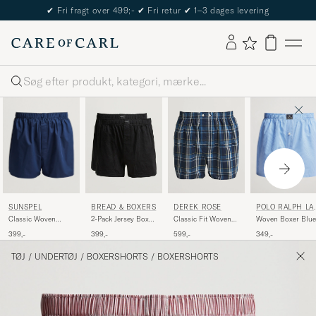
✔
Fri fragt over 499;-
✔
Fri retur
✔
1–3 dages levering
Søg
SUNSPEL
POLO RALPH LA
BREAD & BOXERS
DEREK ROSE
REN
Classic Woven
Woven Boxer Blue
2-Pack Jersey Boxer
Classic Fit Woven
Cotton Boxer
Gingham Blue
Shorts Black
Cotton Boxer
399,-
349,-
399,-
599,-
Shorts Navy
Shorts Navy
TØJ
/
UNDERTØJ
/
BOXERSHORTS
/
BOXERSHORTS