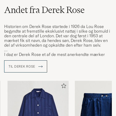
Andet fra Derek Rose
Historien om Derek Rose startede i 1926 da Lou Rose
begyndte at fremstille eksklusivt nattøj i silke og bomuld i
den centrale del af London. Det var dog først i 1953 at
mærket fik sit navn, da hendes søn, Derek Rose, blev en
del af virksomheden og opkaldte den efter ham selv.
I dag er Derek Rose et af de mest anerkendte mærker
inden for eksklusivt loungewear, undertøj og pyjamas’er.
TIL DEREK ROSE