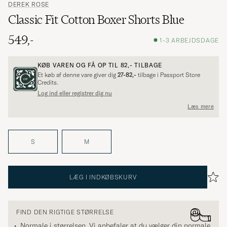
DEREK ROSE
Classic Fit Cotton Boxer Shorts Blue
549,-
1-3 ARBEJDSDAGE
KØB VAREN OG FÅ OP TIL
82,-
TILBAGE
Et køb af denne vare giver dig
27-82,-
tilbage i Passport Store
Credits.
Log ind eller registrer dig nu
Læs mere
S
M
LÆG I INDKØBSKURV
FIND DEN RIGTIGE STØRRELSE
Normale i størrelsen. Vi anbefaler at du vælger din normale