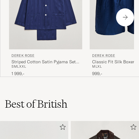
DEREK ROSE
DEREK ROSE
Striped Cotton Satin Pyjama Set
Classic Fit Silk Boxer 
S
M
L
XXL
M
L
XL
Navy
1 999,-
999,-
Best of British