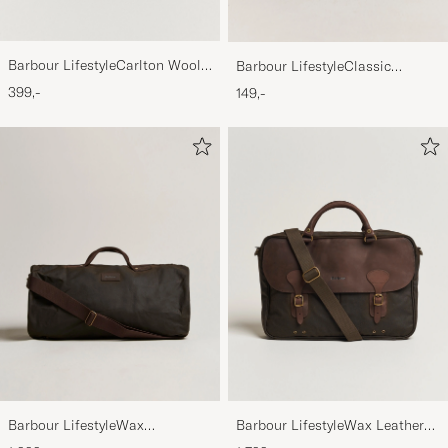
Barbour LifestyleCarlton Wool
Barbour LifestyleClassic
BeanieMid Brown
Thornproof Dressing
399,-
149,-
Barbour LifestyleWax
Barbour LifestyleWax Leather
HoldallOlive
Briefcase Olive