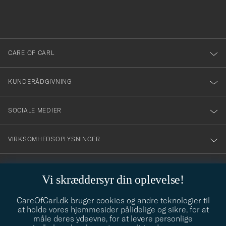
du
anmälde
dig
till
CARE OF CARL
vårt
nyhetsbrev!
KUNDERÅDGIVNING
SOCIALE MEDIER
VIRKSOMHEDSOPLYSNINGER
Vi skræddersyr din oplevelse!
STILRÅD
CareOfCarl.dk bruger cookies og andre teknologier til
Behøver du hjælp til at finde din stil? Lad os hjælpe dig, vi hjælper
at holde vores hjemmesider pålidelige og sikre, for at
gerne til!
info@careofcarl.dk
måle deres ydeevne, for at levere personlige