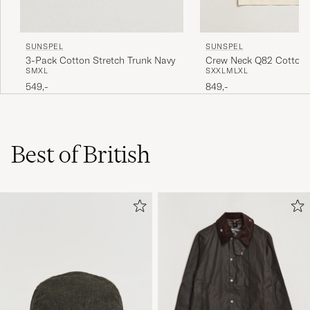
SUNSPEL
SUNSPEL
Crew Neck Q82 Cotton 
3-Pack Cotton Stretch Trunk Navy
S
XXL
M
L
XL
S
M
XL
Undyed
849,-
549,-
Best of British