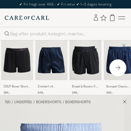
The Care of Carl Passport
Søg
CDLP Boxer Shorts
Zimmerli of
Bread & Boxers 2-
Sunspel Classic
Black
Switzerland
Pack Boxer Shorts
Woven Cotton
299,-
649,-
399,-
399,-
Mercerized Cotton
Dark Navy
Boxer Shorts Navy
Boxer Shorts Navy
TØJ
/
UNDERTØJ
/
BOXERSHORTS
/
BOXERSHORTS