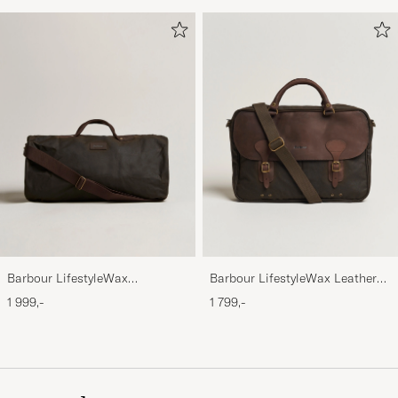
Barbour LifestyleWax
Barbour LifestyleWax Leather
HoldallOlive
Briefcase Olive
1 999,-
1 799,-