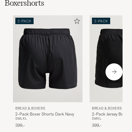
Boxershorts
2-PACK
2-PACK
BREAD & BOXERS
BREAD & BOXERS
2-Pack Boxer Shorts Dark Navy
2-Pack Jersey Boxer 
S
M
L
XL
S
M
XL
399,-
399,-