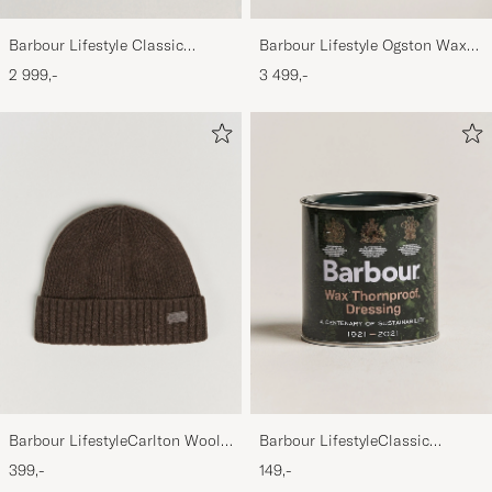
Barbour Lifestyle Classic
Barbour Lifestyle Ogston Waxed
Bedale Jacket Olive
Jacket Olive
2 999,-
3 499,-
Barbour LifestyleCarlton Wool
Barbour LifestyleClassic
BeanieMid Brown
Thornproof Dressing
399,-
149,-