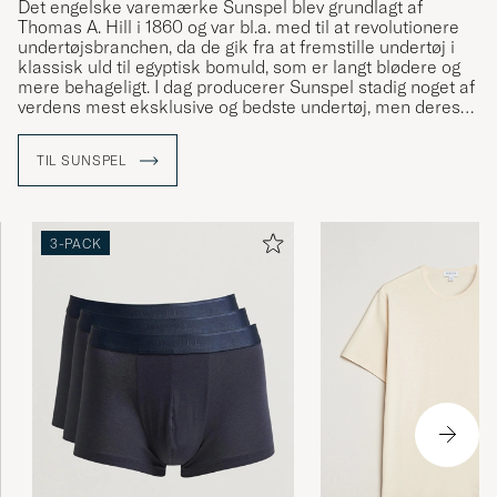
Det engelske varemærke Sunspel blev grundlagt af
Thomas A. Hill i 1860 og var bl.a. med til at revolutionere
undertøjsbranchen, da de gik fra at fremstille undertøj i
klassisk uld til egyptisk bomuld, som er langt blødere og
mere behageligt. I dag producerer Sunspel stadig noget af
verdens mest eksklusive og bedste undertøj, men deres
sortiment er også blevet udvidet med en tøjkollektion,
som ligeledes er i højeste kvalitet og kan gå under
TIL SUNSPEL
kategorien "hverdagsluksus".
3-PACK