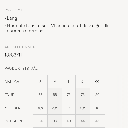
PASFORM
Lang
Normale i størrelsen. Vi anbefaler at du vælger din
normale størrelse.
ARTIKELNUMMER
13783711
PRODUKTETS MÅL
MÅL I CM
S
M
L
XL
XXL
TALJE
65
68
73
78
80
YDERBEN
8,5
8,5
9
9,5
10
INDERBEN
34
36
40
44
45