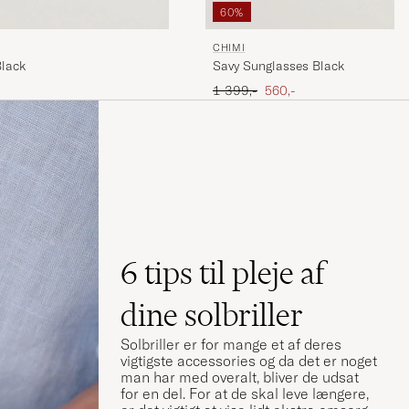
60%
CHIMI
lack
Savy Sunglasses Black
Ordinary pris
Nedsat pris
1 399,-
560,-
6 tips til pleje af
dine solbriller
Solbriller er for mange et af deres
vigtigste accessories og da det er noget
man har med overalt, bliver de udsat
for en del. For at de skal leve længere,