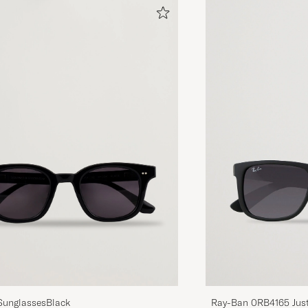
unglassesBlack
Ray-Ban 0RB4165 Just