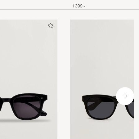
Tortoise/Crystal Green
1 399,-