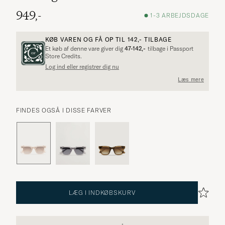
949,-
1-3 ARBEJDSDAGE
KØB VAREN OG FÅ OP TIL
142,-
TILBAGE
Et køb af denne vare giver dig
47-142,-
tilbage i Passport
Store Credits.
Log ind eller registrer dig nu
Læs mere
FINDES OGSÅ I DISSE FARVER
LÆG I INDKØBSKURV