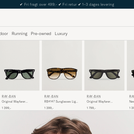
The Care of Carl Passport
door
Running
Pre-owned
Luxury
RAY-BAN
RAY-BAN
RA
RAY-BAN
Original Wayfarer
RB4147 Sunglasses Light
New
Original Wayfarer
Sunglasses Black/Crystal
Havana/Crystal Brown
Bla
Polarized Sunglasses
1 399,-
1 399,-
1 3
1 799,-
Green
Gradient
Black/Green