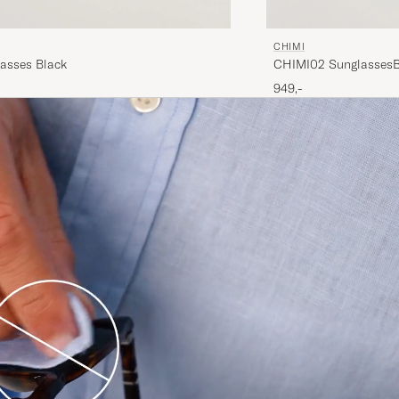
CHIMI
CHIMI02 SunglassesB
lasses Black
949,-