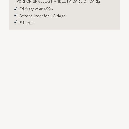
HVORFOR SKAL JEG HANDLE PÅ CARE OF CARL?
Fri fragt over 499;-
Sendes indenfor 1-3 dage
Fri retur