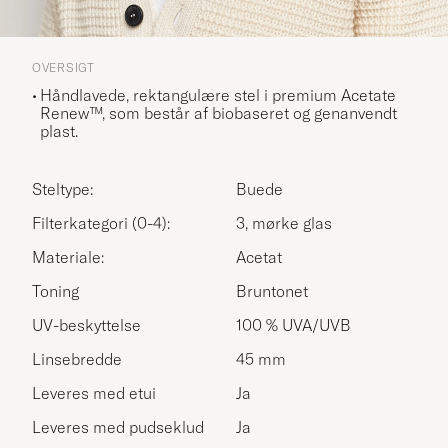
OVERSIGT
Håndlavede, rektangulære stel i premium Acetate
Renew™, som består af biobaseret og genanvendt
plast.
Steltype:
Buede
Filterkategori (0-4):
3, mørke glas
Materiale:
Acetat
Toning
Bruntonet
UV-beskyttelse
100 % UVA/UVB
Linsebredde
45 mm
Leveres med etui
Ja
Leveres med pudseklud
Ja