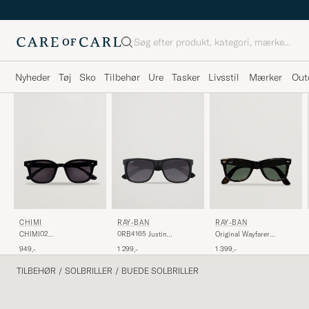
Søg
Nyheder
Tøj
Sko
Tilbehør
Ure
Tasker
Livsstil
Mærker
Out
CHIMI
RAY-BAN
RAY-BAN
CHIMI02
0RB4165 Justin
Original Wayfarer
SunglassesBlack
Sunglasses Matte Black
Sunglasses
949,-
1 299,-
1 399,-
Tortoise/Crystal Green
TILBEHØR
/
SOLBRILLER
/
BUEDE SOLBRILLER