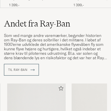
Sunglasses Tortoise/Crystal Green
Havana/Crystal Brown 
1 399,-
1 399,-
Andet fra Ray-Ban
Som ved mange andre varemærker, begynder historien
om Ray-Ban og deres solbriller i det militære. I løbet af
1930'erne udviklede det amerikanske flyvevåben fly som
kunne flyve højere og hurtigere, hvilket også indebar et
større krav til piloternes udrustning. Bl.a. var solen og
dens blændende lys en risikofaktor og det var her at Ray-
Ban kom ind i billedet med deres Aviator-model. Modellen
blev hurtigt populær i militæret og nærmest lige så hurtigt
TIL RAY-BAN
spredte den sig til civilbefolkning. Et legendarisk
varemærke og en klassisk solbrillemodel var født.