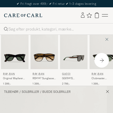
The Care of Carl Passport
Søg
RAY-BAN
RAY-BAN
GUCCI
RAY-BAN
Original Wayfarer
RB4147 Sunglasses
GG0341S
Clubmaster
Sunglasses
Light
Sunglasses Black
Sunglasses
1 399,-
1 399,-
2 799,-
1 399,-
Tortoise/Crystal
Havana/Crystal
Ebony/Crystal
Green
Brown Gradient
Green
TILBEHØR
/
SOLBRILLER
/
BUEDE SOLBRILLER