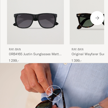
RAY-BAN
RAY-BAN
0RB4165 Justin Sunglasses Matte
Original Wayfarer Sung
Black
Tortoise/Crystal Green
1 299,-
1 399,-