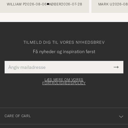
WILLIAM P
2026-08-06
KØBER
2026-07-28
MARK U
2026-08
TILMELD DIG TIL VORES NYHEDSBREV
Få nyheder og inspiration først
E-
Tack
Dette
mailadresse
Submi
elt skal
för
Newsl
dfyldes
Form
LÆS MERE OM VORES
att
FORTROLIGHEDSPOLICY
du
anmälde
dig
till
CARE OF CARL
vårt