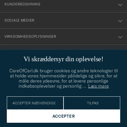
nyhetsbrev!
KUNDERÅDGIVNING
SOCIALE MEDIER
VIRKSOMHEDSOPLYSNINGER
Vi skræddersyr din oplevelse!
STILRÅD
CareOfCarl.dk bruger cookies og andre teknologier til
Behøver du hjælp til at finde din stil? Lad os hjælpe dig, vi hjælper
at holde vores hjemmesider pålidelige og sikre, for at
gerne til!
info@careofcarl.dk
måle deres ydeevne, for at levere personlige
indkøbsoplevelser og personlig
…
Læs mere
STILRÅD
ACCEPTER NØDVENDIGE
TILPAS
© Care of Carl 2026
ACCEPTER