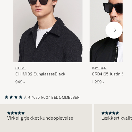
CHIMI
RAY-BAN
CHIMI02 SunglassesBlack
0RB4165 Justin Sung
Black
949,-
1 299,-
4.70/5
5027 BEDØMMELSER
Virkelig tjekket kundeoplevelse.
Lækkert kvalit
FORRIGE