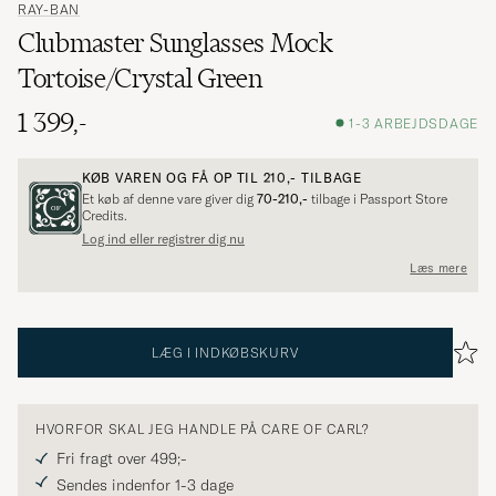
RAY-BAN
Clubmaster Sunglasses Mock
Tortoise/Crystal Green
1 399,-
1-3 ARBEJDSDAGE
KØB VAREN OG FÅ OP TIL
210,-
TILBAGE
Et køb af denne vare giver dig
70-210,-
tilbage i Passport Store
Credits.
Log ind eller registrer dig nu
Læs mere
LÆG I INDKØBSKURV
HVORFOR SKAL JEG HANDLE PÅ CARE OF CARL?
Fri fragt over 499;-
Sendes indenfor 1-3 dage