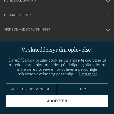
KUNDERÅDGIVNING
SOCIALE MEDIER
VIRKSOMHEDSOPLYSNINGER
Vi skræddersyr din oplevelse!
STILRÅD
CareOfCarl.dk bruger cookies og andre teknologier til
Behøver du hjælp til at finde din stil? Lad os hjælpe dig, vi hjælper
at holde vores hjemmesider pålidelige og sikre, for at
gerne til!
info@careofcarl.dk
måle deres ydeevne, for at levere personlige
indkøbsoplevelser og personlig
…
Læs mere
STILRÅD
ACCEPTER NØDVENDIGE
TILPAS
© Care of Carl 2026
ACCEPTER