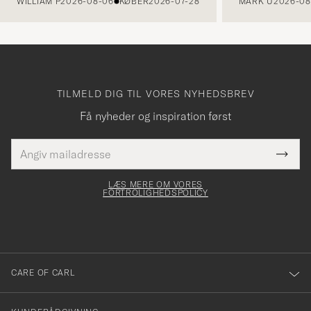
WILLIAM P
2026-08-06
KØBER
2026-07-28
MARK U
2026-08
TILMELD DIG TIL VORES NYHEDSBREV
Få nyheder og inspiration først
E-
Tack
Dette
mailadresse
Submi
elt skal
för
Newsl
dfyldes
Form
LÆS MERE OM VORES
att
FORTROLIGHEDSPOLICY
du
anmälde
dig
till
CARE OF CARL
vårt
nyhetsbrev!