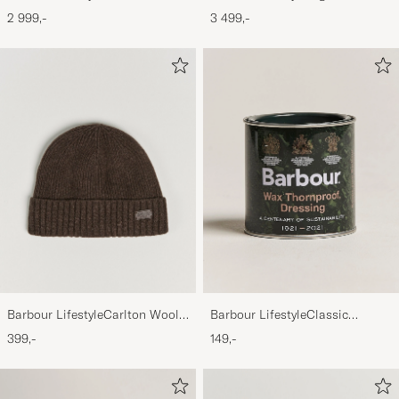
Bedale Jacket Olive
Jacket Olive
2 999,-
3 499,-
Barbour LifestyleCarlton Wool
Barbour LifestyleClassic
BeanieMid Brown
Thornproof Dressing
399,-
149,-