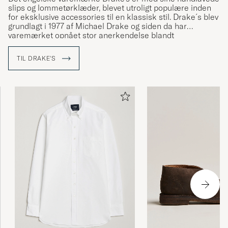
slips og lommetørklæder, blevet utroligt populære inden
for eksklusive accessories til en klassisk stil. Drake´s blev
grundlagt i 1977 af Michael Drake og siden da har
varemærket opnået stor anerkendelse blandt
stilinteresserede mænd for deres tilbehør og skjorter i
fine kvaliteter. Alle produkter fra Drake's bliver fremstillet i
TIL DRAKE'S
deres egne fabrikker i London og Somerset, og
materialerne bliver indhentet fra nogle af verdens bedste
væverier.
Læs mere om Drake’s og vores besøg hos dem i London »