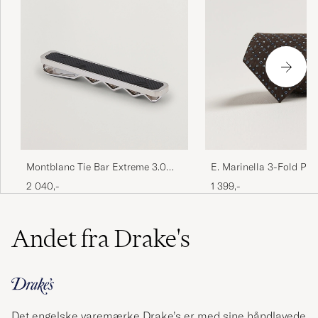
Montblanc Tie Bar Extreme 3.0
E. Marinella 3-Fold Prin
Black
Tie Brown
2 040,-
1 399,-
Andet fra Drake's
Det engelske varemærke Drake’s er med sine håndlavede