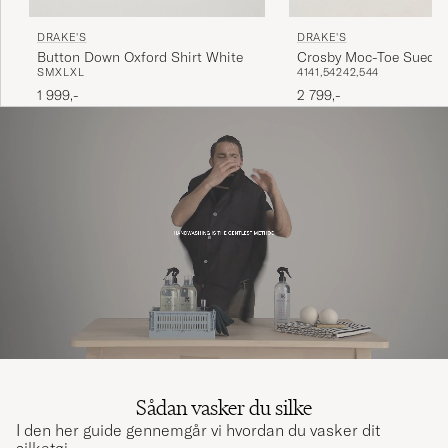
DRAKE'S
DRAKE'S
Button Down Oxford Shirt White
Crosby Moc-Toe Suede
S
M
XL
XL
41
41,5
42
42,5
44
Boots Dark Brown
1 999,-
2 799,-
Sådan vasker du silke
I den her guide gennemgår vi hvordan du vasker dit
silketøj.