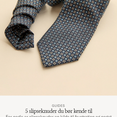
GUIDES
5 slipseknuder du bør kende til
For nogle er slipseknuder en kilde til frustration og noget