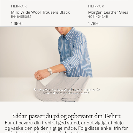
FILIPPA K
FILIPPA K
Milo Wide Wool Trousers Black
Morgan Leather Sneake
54
46
48
50
52
40
41
42
43
45
1 699,-
1 799,-
Sådan passer du på og opbevarer din T-shirt
For at bevare din t-shirt i god stand, er det vigtigt at pleje
og vaske den på den rigtige måde. Følg disse enkel trin for