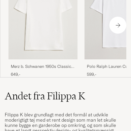
Merz b. Schwanen 1950s Classic
Polo Ralph Lauren Cus
Loopwheeled T-shirt White
Fit Tee White
649,-
599,-
Andet fra Filippa K
Filippa K blev grundlagt med det formål at udvikle
moderigtigt tøj med et rent design som man let skulle
kunne bygge en garderobe op omkring, og som skulle
have et langt perspektiv design- og kvalitetsmæssigt.