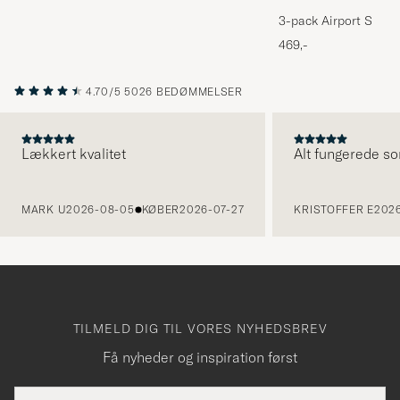
3-pack Airport Socks
Melange
469,-
4.70/5
5026 BEDØMMELSER
Lækkert kvalitet
Alt fungerede so
FORRIGE
MARK U
2026-08-05
KØBER
2026-07-27
KRISTOFFER E
2026
TILMELD DIG TIL VORES NYHEDSBREV
Få nyheder og inspiration først
E-