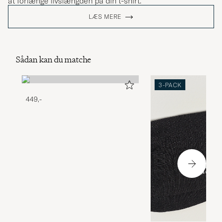
at forlænge livslængden på din t-shirt.
LÆS MERE
Sådan kan du matche
3-PACK
449,-