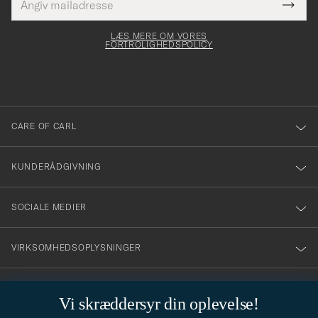
Tack
Dette
mailadresse
Submi
elt skal
för
Newsl
dfyldes
Form
LÆS MERE OM VORES
att
FORTROLIGHEDSPOLICY
du
anmälde
dig
till
CARE OF CARL
vårt
nyhetsbrev!
KUNDERÅDGIVNING
SOCIALE MEDIER
VIRKSOMHEDSOPLYSNINGER
Vi skræddersyr din oplevelse!
STILRÅD