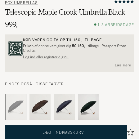
FOX UMBRELLAS
Telescopic Maple Crook Umbrella Black
999,-
1-3 ARBEJDSDAGE
KØB VAREN OG FÅ OP TIL
150,-
TILBAGE
Et køb af denne vare giver dig
50-150,-
tilbage i Passport Store
Credits.
Log ind eller registrer dig nu
Læs mere
FINDES OGSÅ I DISSE FARVER
LÆG I INDKØBSKURV