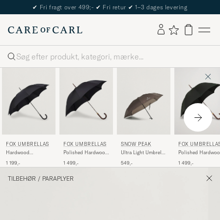
✔
Fri fragt over 499;-
✔
Fri retur
✔
1–3 dages levering
Søg
FOX UMBRELLAS
FOX UMBRELLAS
SNOW PEAK
FOX UMBRELLA
Hardwood
Polished Hardwood
Ultra Light Umbrella
Polished Hardwo
Automatic Umbrella
Umbrella Black
Grey
Umbrella Racing
1 199,-
1 499,-
549,-
1 499,-
Black
Green
TILBEHØR
/
PARAPLYER