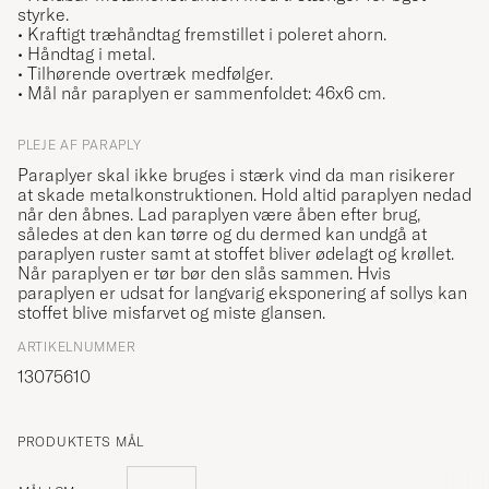
styrke.
• Kraftigt træhåndtag fremstillet i poleret ahorn.
• Håndtag i metal.
• Tilhørende overtræk medfølger.
• Mål når paraplyen er sammenfoldet: 46x6 cm.
PLEJE AF PARAPLY
Paraplyer skal ikke bruges i stærk vind da man risikerer
at skade metalkonstruktionen. Hold altid paraplyen nedad
når den åbnes. Lad paraplyen være åben efter brug,
således at den kan tørre og du dermed kan undgå at
paraplyen ruster samt at stoffet bliver ødelagt og krøllet.
Når paraplyen er tør bør den slås sammen. Hvis
paraplyen er udsat for langvarig eksponering af sollys kan
stoffet blive misfarvet og miste glansen.
ARTIKELNUMMER
13075610
PRODUKTETS MÅL