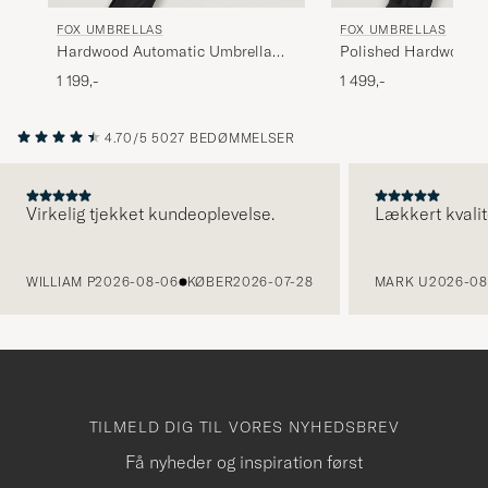
FOX UMBRELLAS
FOX UMBRELLAS
Hardwood Automatic Umbrella
Polished Hardwood 
Black
Black
1 199,-
1 499,-
4.70/5
5027 BEDØMMELSER
Virkelig tjekket kundeoplevelse.
Lækkert kvalit
FORRIGE
WILLIAM P
2026-08-06
KØBER
2026-07-28
MARK U
2026-08
TILMELD DIG TIL VORES NYHEDSBREV
Få nyheder og inspiration først