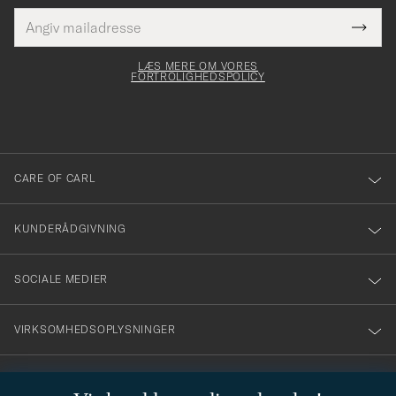
E-
Tack
Dette
mailadresse
Submi
elt skal
för
Newsl
dfyldes
Form
LÆS MERE OM VORES
att
FORTROLIGHEDSPOLICY
du
anmälde
dig
till
CARE OF CARL
vårt
nyhetsbrev!
KUNDERÅDGIVNING
SOCIALE MEDIER
VIRKSOMHEDSOPLYSNINGER