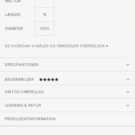
MÅL I CM
LÆNGDE
74
DIAMETER
103,5
»
SE HVORDAN VI MÅLER OG OMREGNER STØRRELSER
SPECIFIKATIONER
BEDØMMELSER
OM FOX UMBRELLAS
Top Qualitätsware, schnelle und zuverlässige
Abwicklung. Sehr zu empfehlen.
LEVERING & RETUR
THOMAS K
KØBTE PÅ CAREOFCARL.DE
PRODUCENTINFORMATION