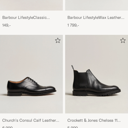
Barbour LifestyleWax Leather
Barbour LifestyleClassic
Briefcase Olive
Thornproof Dressing
1 799,-
149,-
Church's Consul Calf Leather
Crockett & Jones Chelsea 11
Oxford Black
Black Calf Grained