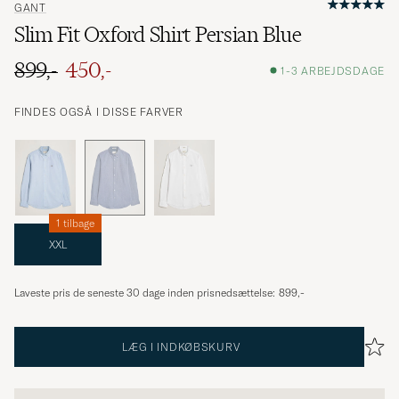
GANT
Slim Fit Oxford Shirt Persian Blue
899,-
450,-
1-3 ARBEJDSDAGE
FINDES OGSÅ I DISSE FARVER
1 tilbage
XXL
Laveste pris de seneste 30 dage inden prisnedsættelse:
899,-
LÆG I INDKØBSKURV