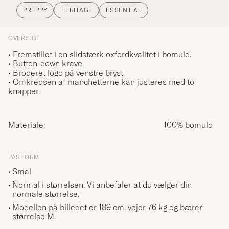
PREPPY
HERITAGE
ESSENTIAL
OVERSIGT
• Fremstillet i en slidstærk oxfordkvalitet i bomuld.
• Button-down krave.
• Broderet logo på venstre bryst.
• Omkredsen af manchetterne kan justeres med to
knapper.
Materiale:
100% bomuld
PASFORM
Smal
Normal i størrelsen. Vi anbefaler at du vælger din
normale størrelse.
Modellen på billedet er 189 cm, vejer 76 kg og bærer
størrelse
M
.