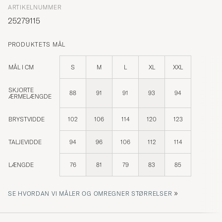
ARTIKELNUMMER
25279115
PRODUKTETS MÅL
MÅL I CM
S
M
L
XL
XXL
SKJORTE
88
91
91
93
94
ÆRMELÆNGDE
BRYSTVIDDE
102
106
114
120
123
TALJEVIDDE
94
96
106
112
114
LÆNGDE
76
81
79
83
85
»
SE HVORDAN VI MÅLER OG OMREGNER STØRRELSER