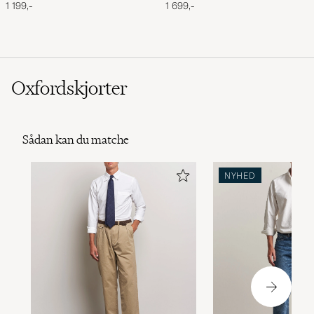
Navy
Performance Full Zip Light
1 199,-
1 699,-
Sport Heather
Oxfordskjorter
Sådan kan du matche
NYHED