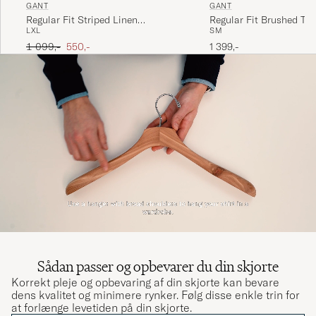
GANT
GANT
Regular Fit Striped Linen
Regular Fit Brushed Twil
L
XL
S
M
Drawstring Shorts Evening Blue
Black Brown
Ordinary pris
Nedsat pris
1 099,-
550,-
1 399,-
Sådan passer og opbevarer du din skjorte
Korrekt pleje og opbevaring af din skjorte kan bevare
dens kvalitet og minimere rynker. Følg disse enkle trin for
at forlænge levetiden på din skjorte.