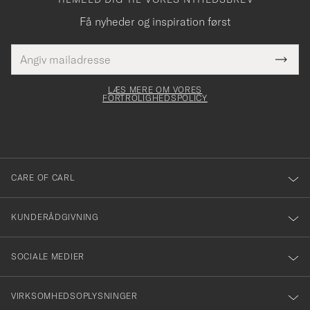
Få nyheder og inspiration først
E-
Tack
Dette
mailadresse
Submi
elt skal
för
Newsl
dfyldes
Form
LÆS MERE OM VORES
att
FORTROLIGHEDSPOLICY
du
anmälde
dig
till
CARE OF CARL
vårt
nyhetsbrev!
KUNDERÅDGIVNING
SOCIALE MEDIER
VIRKSOMHEDSOPLYSNINGER