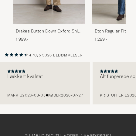
Drake's Button Down Oxford Shirt
Eton Regular Fit Ivy 
White
White
1 999,-
1 299,-
4.70/5
5026 BEDØMMELSER
Lækkert kvalitet
Alt fungerede so
FORRIGE
MARK U
2026-08-05
KØBER
2026-07-27
KRISTOFFER E
2026
TILMELD DIG TIL VORES NYHEDSBREV