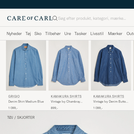
Søg
Nyheder
Tøj
Sko
Tilbehør
Ure
Tasker
Livsstil
Mærker
Out
GRIGIO
KAMAKURA SHIRTS
KAMAKURA SHIRTS
Denim Shirt Medium Blue
Vintage Ivy Chambray
Vintage Ivy Denim Button
Button Down Shirt Blue
Down Shirt Dark Blue
1 099,-
899,-
1 099,-
TØJ
/
SKJORTER