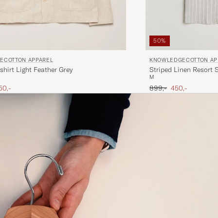
50%
ECOTTON APPAREL
KNOWLEDGECOTTON AP
shirt Light Feather Grey
Striped Linen Resort S
M
ris
edsat pris
Ordinary pris
Nedsat pris
50,-
899,-
450,-