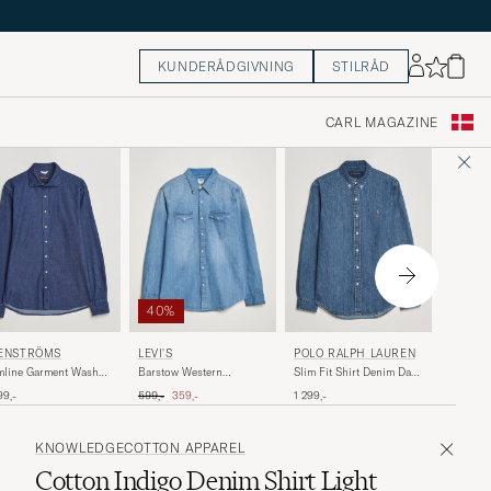
KUNDERÅDGIVNING
STILRÅD
CARL MAGAZINE
40%
POLO 
ENSTRÖMS
LEVI'S
POLO RALPH LAUREN
Custom 
mline Garment Washed
Barstow Western
Slim Fit Shirt Denim Dark
Dark W
rt Dark Denim
Standard Shirt Light Blue
Wash
Ordinary pris
Nedsat pris
1 099,-
99,-
599,-
359,-
1 299,-
KNOWLEDGECOTTON APPAREL
Cotton Indigo Denim Shirt Light