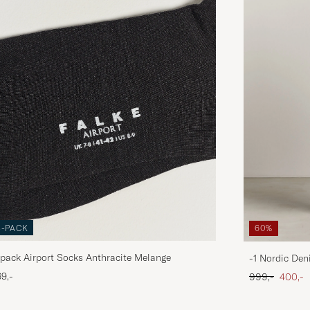
3-PACK
60%
pack Airport Socks Anthracite Melange
-1 Nordic Den
Ordinary pris
Nedsat
9,-
999,-
400,-