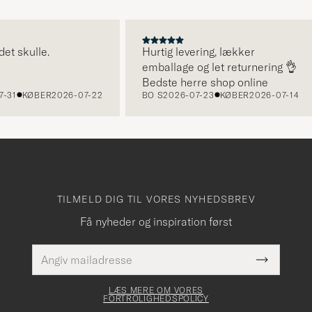
kulle.
Hurtig levering, lækker
emballage og let returnering 👌
Bedste herre shop online
KØBER
2026-07-22
BO S
2026-07-23
KØBER
2026-07-14
TILMELD DIG TIL VORES NYHEDSBREV
Få nyheder og inspiration først
E-
Dette
mailadresse
Submit
felt skal
Newslette
udfyldes
Form
LÆS MERE OM VORES
FORTROLIGHEDSPOLICY