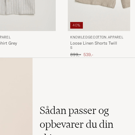
40%
PAREL
KNOWLEDGECOTTON APPAREL
hirt Grey
Loose Linen Shorts Twill
S
Ordinary pris
Nedsat pris
899,-
539,-
Sådan passer og
opbevarer du din