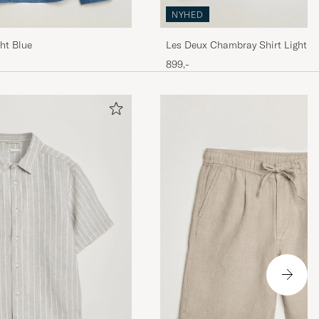
NYHED
ght Blue
Les Deux Chambray Shirt Light B
899,-