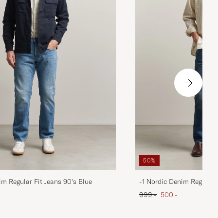
50%
im Regular Fit Jeans 90's Blue
-1 Nordic Denim Regular 
 pris
Ordinary pris
Nedsat pris
999,-
500,-