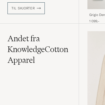
TIL SKJORTER
Grigio De
1 099,-
Andet fra
KnowledgeCotton
Apparel