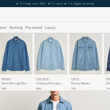
The Care of Carl Passport
door
Running
Pre-owned
Luxury
ST
GRIGIO
LES DEUX
LEVI'S
Sli
Denim Shirt Light Blue
Chambray Shirt Light
Barstow Western
Shi
Blue Wash
Standard Shirt Blue Sky
1 4
999,-
899,-
749,-
Mountain Light