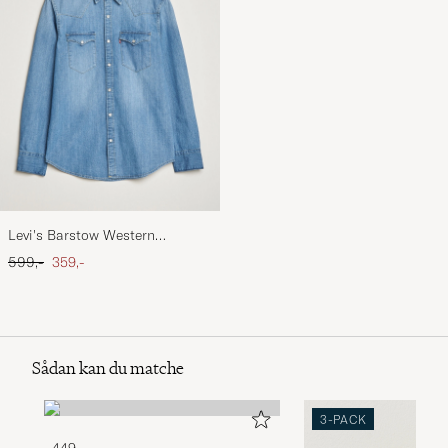
Levi's Barstow Western
Standard Shirt Light Blue
Ordinary pris
Nedsat pris
599,-
359,-
Sådan kan du matche
3-PACK