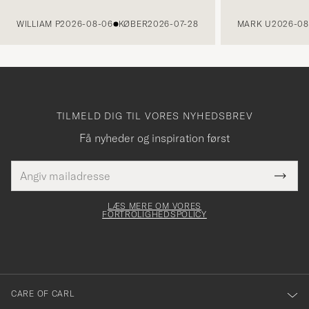
FORRIGE
WILLIAM P
2026-08-06
KØBER
2026-07-28
MARK U
2026-08
TILMELD DIG TIL VORES NYHEDSBREV
Få nyheder og inspiration først
E-
Tack
Dette
mailadresse
Submi
elt skal
för
Newsl
dfyldes
Form
LÆS MERE OM VORES
att
FORTROLIGHEDSPOLICY
du
anmälde
dig
till
CARE OF CARL
vårt