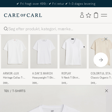
The Care of Carl Passport
Søg
ARMOR-LUX
A DAY'S MARCH
REPLAY
COLORFUL STA
DARD
Héritage Callac T-
Heavyweight T-Shirt
V-Neck T-Shirt
Classic Organic T-
Shirt White
White
White
Shirt Ivory White
399,-
399,-
349,-
249,-
TØJ
/
T-SHIRTS