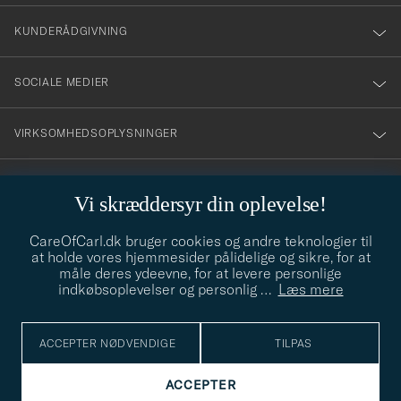
nyhetsbrev!
KUNDERÅDGIVNING
SOCIALE MEDIER
VIRKSOMHEDSOPLYSNINGER
Vi skræddersyr din oplevelse!
STILRÅD
CareOfCarl.dk bruger cookies og andre teknologier til
Behøver du hjælp til at finde din stil? Lad os hjælpe dig, vi hjælper
at holde vores hjemmesider pålidelige og sikre, for at
gerne til!
info@careofcarl.dk
måle deres ydeevne, for at levere personlige
indkøbsoplevelser og personlig
…
Læs mere
STILRÅD
ACCEPTER NØDVENDIGE
TILPAS
© Care of Carl 2026
ACCEPTER