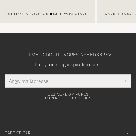
FORRIGE
WILLIAM P
2026-08-06
KØBER
2026-07-28
MARK U
2026-08
TILMELD DIG TIL VORES NYHEDSBREV
Få nyheder og inspiration først
E-
Tack
Dette
mailadresse
Submi
elt skal
för
Newsl
dfyldes
Form
LÆS MERE OM VORES
att
FORTROLIGHEDSPOLICY
du
anmälde
dig
till
CARE OF CARL