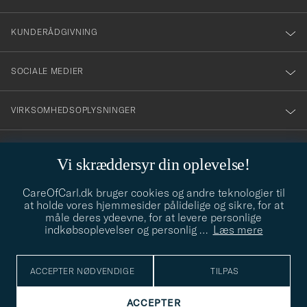
vårt
nyhetsbrev!
KUNDERÅDGIVNING
SOCIALE MEDIER
VIRKSOMHEDSOPLYSNINGER
Vi skræddersyr din oplevelse!
STILRÅD
CareOfCarl.dk bruger cookies og andre teknologier til
Behøver du hjælp til at finde din stil? Lad os hjælpe dig, vi hjælper
at holde vores hjemmesider pålidelige og sikre, for at
gerne til!
info@careofcarl.dk
måle deres ydeevne, for at levere personlige
indkøbsoplevelser og personlig
…
Læs mere
STILRÅD
ACCEPTER NØDVENDIGE
TILPAS
© Care of Carl 2026
ACCEPTER