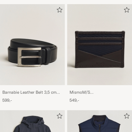
Barnabie Leather Belt 3,5 cm
MismoM/S
Black
CardholderNavy/Dark Brown
599,-
549,-