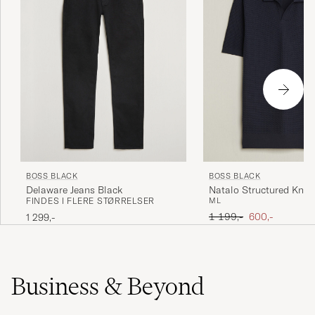
BOSS BLACK
BOSS BLACK
Delaware Jeans Black
Natalo Structured Knit
FINDES I FLERE STØRRELSER
M
L
Dark Blue
Ordinary pris
Nedsat pris
1 199,-
600,-
1 299,-
Business & Beyond