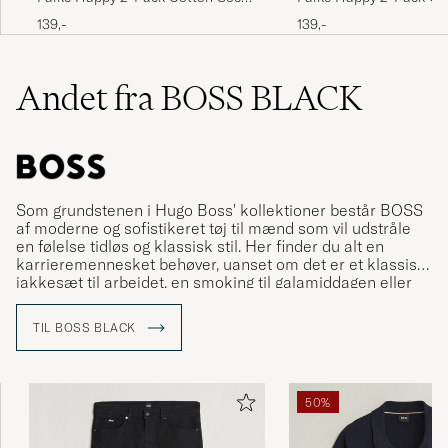
Dark Brown
Anthracite Melange
139,-
139,-
Andet fra BOSS BLACK
Som grundstenen i Hugo Boss' kollektioner består BOSS
af moderne og sofistikeret tøj til mænd som vil udstråle
en følelse tidløs og klassisk stil. Her finder du alt en
karrieremennesket behøver, uanset om det er et klassisk
jakkesæt til arbejdet, en smoking til galamiddagen eller
mere afslappet tøj til fritiden.
TIL BOSS BLACK
50%