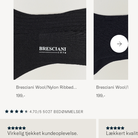
Bresciani Wool/Nylon Ribbed
Bresciani Wool/Nylo
Short Socks Black
Short Socks Navy
199,-
199,-
4.70/5
5027 BEDØMMELSER
Virkelig tjekket kundeoplevelse.
Lækkert kvalit