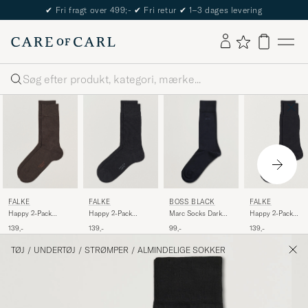
The Care of Carl Passport
Søg
FALKE
FALKE
BOSS BLACK
FALKE
Happy 2-Pack
Happy 2-Pack
Marc Socks Dark
Happy 2-Pack
Cotton Socks Dark
Cotton Socks
Blue
Cotton Socks Blac
139,-
139,-
99,-
139,-
Brown
Anthracite Melange
TØJ
/
UNDERTØJ
/
STRØMPER
/
ALMINDELIGE SOKKER