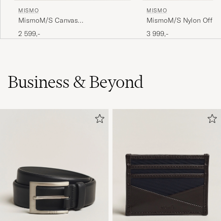
MISMO
MISMO
MismoM/S Canvas
MismoM/S Nylon Offic
ShopperArmy/Dark Brown
Brown
2 599,-
3 999,-
Business & Beyond