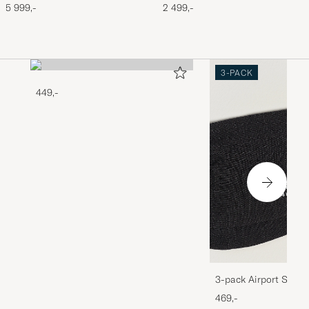
Storm
5 999,-
2 499,-
3-PACK
449,-
3-pack Airport Socks
Melange
469,-