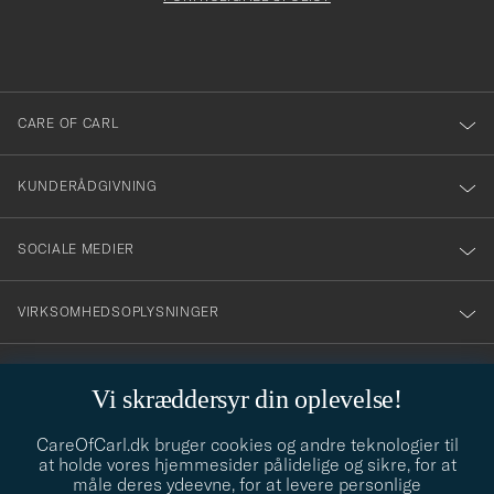
du
anmälde
dig
till
CARE OF CARL
vårt
nyhetsbrev!
KUNDERÅDGIVNING
SOCIALE MEDIER
VIRKSOMHEDSOPLYSNINGER
Vi skræddersyr din oplevelse!
STILRÅD
CareOfCarl.dk bruger cookies og andre teknologier til
Behøver du hjælp til at finde din stil? Lad os hjælpe dig, vi hjælper
at holde vores hjemmesider pålidelige og sikre, for at
gerne til!
info@careofcarl.dk
måle deres ydeevne, for at levere personlige