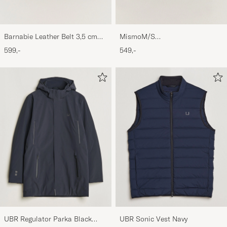
Barnabie Leather Belt 3,5 cm
MismoM/S
Black
CardholderNavy/Dark Brown
599,-
549,-
UBR Regulator Parka Black
UBR Sonic Vest Navy